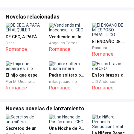
"Por favor, Lucía, ¿me ayudas?"
Novelas relacionadas
"Señorita Violetta, sabe que esto es una locura,
¿verdad?" “Si tu padre se entera, te dejé salir, y aunque
DE CEO, A PAPÁ EN ALQUILER
Vendiendo mi Inocencia... al CEO
te ayudé, ¡perderé mi trabajo!
El ENGAÑO DE MI ESPOSO PARALITICO
Daria
Angelics Torres
Pandora
Romance
Romance
- Sí, lo conozco Lucía, pero por favor ayúdame, ¡es mi
Romance
única oportunidad!
El hijo que espera es mío
Padre soltero busca niñera
En los brazos del CEO
“Está bien, mi hermosa niña, lo haré, pero sé que creo
Flor M. Urdaneta
miladyscaroline
J.D Anderson
que esta idea tuya es demasiado arriesgada.
Romance
Romance
Romance
- No te preocupes Lucía, Geovana me ayudará, ¡de
hecho ya lo planeó todo!
Nuevas novelas de lanzamiento
“Está bien, cariño, no te culpo por querer ver la vida y
Secretos de una niñera
Una Noche de Pasión con el CEO
querer experimentar la noche al menos una vez, ¡antes
La Niñera Renacida: Seducción Letal