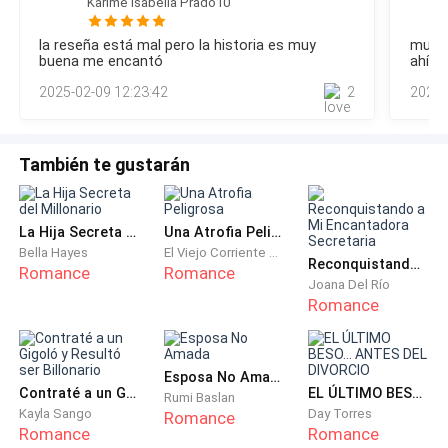
Karime Isabella Prado10
diciendo que Violetta estaba siendo una tonta porque no
tener a alguien sin sentido a mi lado como Alexie
compartía mis problemas con mi esposo, porque Alexandre
Lutof, tiene veintidós años, y seguramente debe estar
la reseña está mal pero la historia es muy
muy m
es un hombre maravilloso y nunca me dejaría en peligro
buena me encantó
ahí n
furioso con su familia por el matrimonio, al menos
como Lo hice y si lo hizo, tenga en cuenta la situación.
eso es lo que me hizo tener un poco de esperanza,
2025-02-09 12:23:42
2
2024-
Además de tener miedo
pero papá dijo que todo estaba bien, así que estoy
loco de rabia, y lo haré. haz todo lo que me dijo
También te gustarán
Giovana.
¡Todavía no puedo entender cómo papá puede
La Hija Secreta del Millonario
Una Atrofia Peligrosa
hacerme esto!
Bella Hayes
El Viejo Corriente del Río Qi
Reconquistando a Mi Encantadora Secretaria
Romance
Romance
Joana Del Río
Así que puse mi plan en acción, ya que recién llegué a
Romance
casa de la escuela secundaria, pero
desafortunadamente no tengo tiempo, ¡necesito
correr y hacer este escándalo hoy!
Esposa No Amada
Contraté a un Gigoló y Resultó ser Billonario
EL ÚLTIMO BESO... ANTES DEL DIVORCIO
Rumi Baslan
Kayla Sango
Day Torres
Romance
Por eso, estoy adulando al ama de llaves ...
Romance
Romance