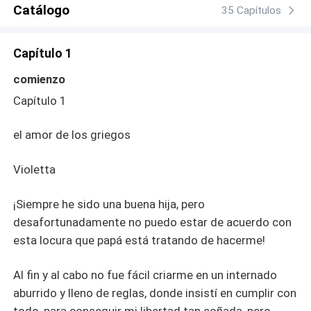
siente que la llama de la pasión enciende su corazón roto
Catálogo
35 Capítulos
por una desilusión con la ex prometida que lo dejó por no
es un hombre completo, Alejandro está minusválido
Capítulo 1
físicamente y esconde su condición para no sufrir el
rechazo.
comienzo
Capítulo 1
el amor de los griegos
Violetta
¡Siempre he sido una buena hija, pero
desafortunadamente no puedo estar de acuerdo con
esta locura que papá está tratando de hacerme!
Al fin y al cabo no fue fácil criarme en un internado
aburrido y lleno de reglas, donde insistí en cumplir con