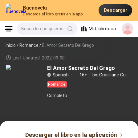
Buenovela
Descargar
Descarga el libro gratis en la app
Mi biblioteca
Busca lo que quieras
Inicio /
Romance
/
El Amor Secreto Del Grego
Last Updated: 2022-09-08
El Amor Secreto Del Grego
Spanish
·
16+
·
by: Graciliane Guimaraes
Romance
Completo
Descargar el libro en la aplicación