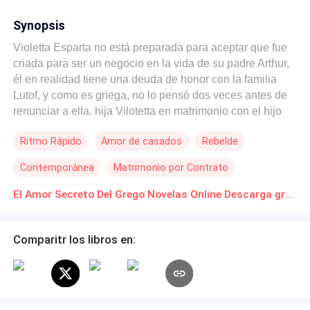
Synopsis
Violetta Esparta no está preparada para aceptar que fue
criada para ser un negocio en la vida de su padre Arthur,
él en realidad tiene una deuda de honor con la familia
Lutof, y como es griega, no lo pensó dos veces antes de
renunciar a ella. hija Vilotetta en matrimonio con el hijo
de su amigo, para resolver el mal que está entre las
Ritmo Rápido
Amor de casados
Rebelde
familias, incluso Arthur se vino a vivir a Brasil, por tanta
vergüenza y una conciencia culpable, porque su orgullo
Contemporánea
Matrimonio por Contrato
griego no le dejaba vivir en paz. Además de haber sido
obligado por el clan Santorini a abandonar la isla. Alexie
Romance oscuro
El Amor Secreto Del Grego Novelas Online Descarga gratuita de PDF
Lutof es el prometido de entonces, pero algo salió fuera
del plan. Se produce entonces un cambio donde quien
entrará en la vida del bello joven rebelde será el
Comparitr los libros en:
entonces severo Alexandre Lutof, el hermano mayor.
Alexandre está haciendo todo según el acuerdo de su
padre, hecho hace muchos años, pero no todo tiene que
ver con el honor de la familia Lutof, ya que finalmente