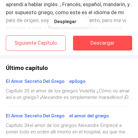
aprendí a hablar inglés. , Francés, español, mandarín, y
por supuesto griego, como este es el idioma de mi
país de origen, soy griego de nacimiento, pero me vi
Desplegar
obligado a venir a Brasil, con mis padres, con poco
más de un mes de nacimiento. .
Siguiente Capítulo
Descargar
Según papá, es una historia que me va a contar algún
día, como esa bomba que acaba de dejar caer sobre
Último capítulo
mis hombros.
El Amor Secreto Del Grego epílogo
¡Pero eso no sucederá!
Capítulo 35 el amor de los griegos Violetta ¿Cómo no amar
así a un griego? ¡Alexandre es simplemente maravilloso! ¡Él
No me casaré con una griega que me prometieron, ni
es mi cuento de hadas! Y cada día con él me siento más
aquí ni allá en Grecia, siempre he sido rebelde y no
amada y cuidada.Me arrepiento tanto ...¿Cómo no entender
seguiré adelante con este plan, contrato o convenio
El Amor Secreto Del Grego el amor del griego
que lo que sentí por él fue amor desde el principio? Hubiera
que papá tiene con la familia Lutof.
evitado tantas cosas, pero fui tan inmadura, ingenua,
Capítulo 34el amor de los griegos Alexandre Empecé a
imprudente, egoísta y realmente no entiendo cómo se las
poner todo en orden allí mismo en el hospital, así que me
arregló para amarme con todo mi comportamiento. Pero
Mi amiga Giovana me está ayudando, con un plan