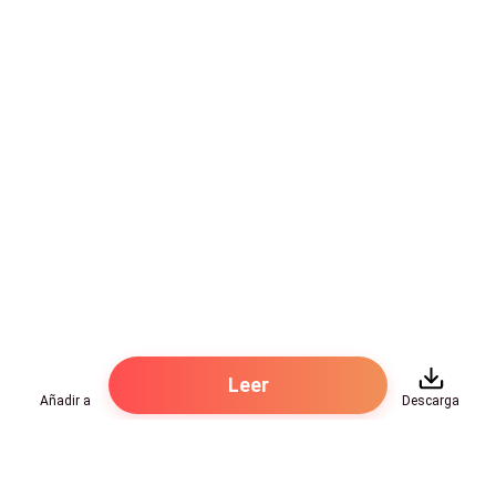
apartó, en eso también una mujer pálida muy similar a
Diane se les acercó.
— Mamá— Diane se contuvo de llorar, no podía
demostrar debilidad ante su tesoro más grande que
era su madre.
— Diane, tenemos que hablar - Expuso Roberto y
aquello generó una rara sensación en ella - Franco,
tengo que hablar con mi hija.
El prometido de su hija asintió, llevándose a su suegra
hasta la sala.
Leer
Añadir a
Descarga
— ¿Qué está ocurriendo padre? - Diane tomó de la
mano a su padre.