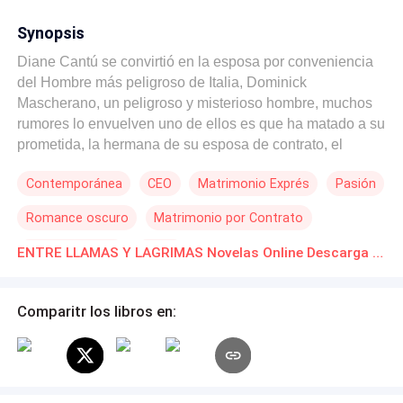
Synopsis
Diane Cantú se convirtió en la esposa por conveniencia
del Hombre más peligroso de Italia, Dominick
Mascherano, un peligroso y misterioso hombre, muchos
rumores lo envuelven uno de ellos es que ha matado a su
prometida, la hermana de su esposa de contrato, el
matrimonio dio inicio al calvario para Diane, el dolor, la
Contemporánea
CEO
Matrimonio Exprés
Pasión
pasión y la preocupación fueron condimentos para una
historia llena de pasión entre las líneas escritas con
Romance oscuro
Matrimonio por Contrato
lágrimas, que van a desenterrar un secreto doloroso.
Amor Prohibido
Mafia
ENTRE LLAMAS Y LAGRIMAS Novelas Online Descarga gratuita de PDF
Comparitr los libros en: