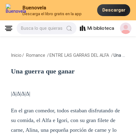
Buenovela
Descargar
Descarga el libro gratis en la app
Mi biblioteca
Busca lo que quieras
Inicio
/
Romance
/
ENTRE LAS GARRAS DEL ALFA
/
Una guerra que ganar
Una guerra que ganar
|∆|∆|∆|∆|
En el gran comedor, todos estaban disfrutando de
su comida, el Alfa e Igori, con su gran filete de
carne, Alina, una pequeña porción de carne y lo