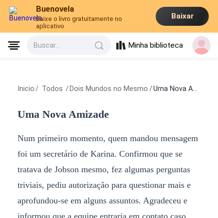
Buenovela
Baixar
Baixe o livro gratuitamente no
aplicativo
Minha biblioteca
Buscar...
Inicio
/
Todos
/
Dois Mundos no Mesmo
/
Uma Nova Amizade
Uma Nova Amizade
Num primeiro momento, quem mandou mensagem
foi um secretário de Karina. Confirmou que se
tratava de Jobson mesmo, fez algumas perguntas
triviais, pediu autorização para questionar mais e
aprofundou-se em alguns assuntos. Agradeceu e
informou que a equipe entraria em contato caso