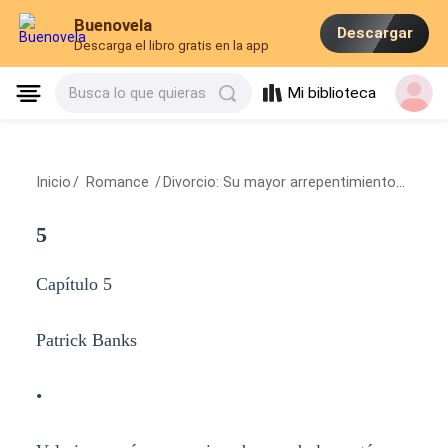
Buenovela
Descargar
Descarga el libro gratis en la app
Mi biblioteca
Busca lo que quieras
Inicio
/
Romance
/
Divorcio: Su mayor arrepentimiento
/
5
5
Capítulo 5
Patrick Banks
•