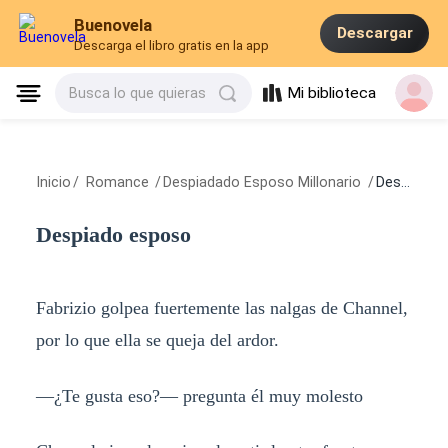
Buenovela
Descargar
Descarga el libro gratis en la app
Mi biblioteca
Busca lo que quieras
Inicio
/
Romance
/
Despiadado Esposo Millonario
/
Despiado esposo
Despiado esposo
Fabrizio golpea fuertemente las nalgas de Channel,
por lo que ella se queja del ardor.
—¿Te gusta eso?— pregunta él muy molesto