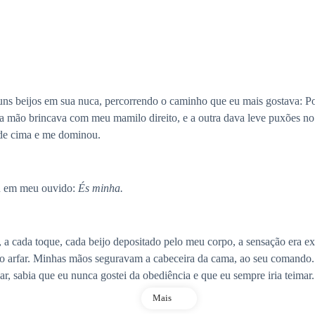
ns beijos em sua nuca, percorrendo o caminho que eu mais gostava: Por 
ua mão brincava com meu mamilo direito, e a outra dava leve puxões no 
 de cima e me dominou.
ou em meu ouvido:
És minha.
so, a cada toque, cada beijo depositado pelo meu corpo, a sensação era 
o arfar. Minhas mãos seguravam a cabeceira da cama, ao seu comando.
car, sabia que eu nunca gostei da obediência e que eu sempre iria teim
Mais