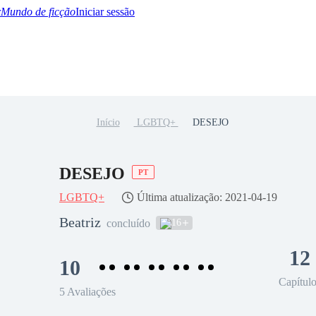
Mundo de ficção
Iniciar sessão
Início
LGBTQ+
DESEJO
BTQ+
YA/TEEN
Paranormal
Misterio/Thriller
Oriental
Juegos
Historia
MM
DESEJO
PT
LGBTQ+
Última atualização: 2021-04-19
Beatriz
16
concluído
12
10
Capítul
5 Avaliações