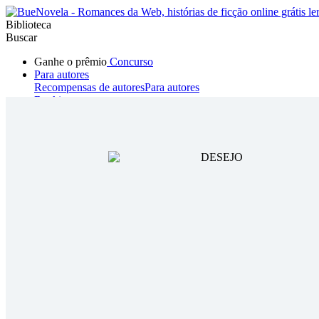
Biblioteca
Buscar
Ganhe o prêmio
Concurso
Para autores
Recompensas de autores
Para autores
Ranking
Navegar
Novelas
Contos Curtos
Todos
Romance
Hombre lobo
Mafia
Sistema
Fantasía
Urbano
LG