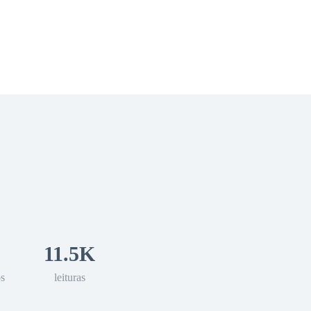
 Romance
Sci-Fi
Guerra
Otros
11.5K
os
leituras