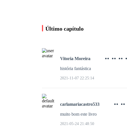
Ela penetrou um, dois dedos e não poupou em ag
movimento e me fazendo gritar de prazer, me f
Último capítulo
dizia amar meu gosto, me deixando sem qualquer
transbordada de amor.
Vitoria Moreira
história fantástica
Corações em frenesi
2021-11-07 22:25:14
Belarmino Felipe
1.6K leituras
carlamariacastro533
muito bom este livro
2021-05-24 21:48:50