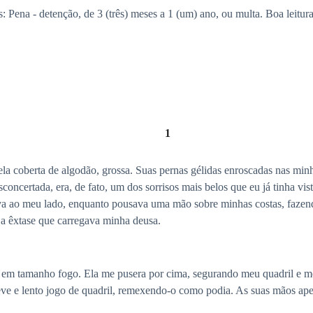
s: Pena - detenção, de 3 (três) meses a 1 (um) ano, ou multa. Boa leitura
1
la coberta de algodão, grossa. Suas pernas gélidas enroscadas nas mi
concertada, era, de fato, um dos sorrisos mais belos que eu já tinha vi
ava ao meu lado, enquanto pousava uma mão sobre minhas costas, fazend
 a êxtase que carregava minha deusa.
m tamanho fogo. Ela me pusera por cima, segurando meu quadril e me 
 e lento jogo de quadril, remexendo-o como podia. As suas mãos ape