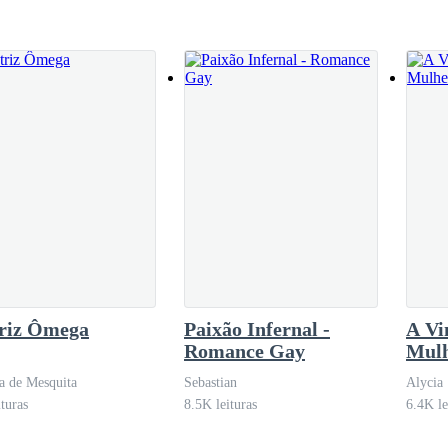
positava vários beijos por minhas costas.
tocar. Alisando-me, brincando com meu órgão, fazendo com que minha 
riz Ômega
Paixão Infernal -
A Vi
va implorando para ser comida ali mesmo.
Romance Gay
Mulh
a de Mesquita
Sebastian
Alycia
ituras
8.5K leituras
6.4K le
da, me fazendo calar. -
Caladinha
.