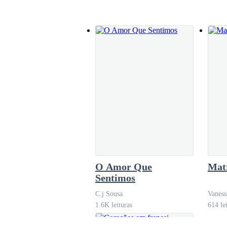
- Seja mais específica, neném. - Ela debochava.
- Quero que me foda. Me foda com força.
- Agora sim! - Seu riso era maligno enquanto de
Ela abriu mais minhas pernas e começou a me 
O Amor Que
Mat
-
Oh, por favor... -
Minha voz era falha, eu esta
Sentimos
C.j Sousa
Vaness
1.6K leituras
614 le
- Xiu... - Depositou mais um tapa em minha bun