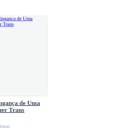
deusa implorasse pelo seu toque em mim.
ngança de Uma
er Trans
ituras