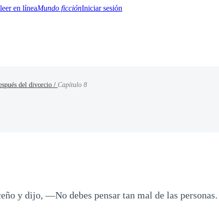
Mundo ficción
Iniciar sesión
spués del divorcio /
Capítulo 8
BTQ+
YA/TEEN
Paranormal
Misterio/Thriller
Oriental
Juegos
Historia
MM
ceño y dijo, —No debes pensar tan mal de las personas.