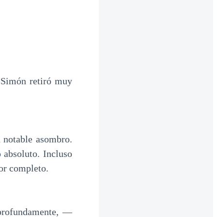
, Simón retiró muy
 notable asombro.
o absoluto. Incluso
por completo.
profundamente, —