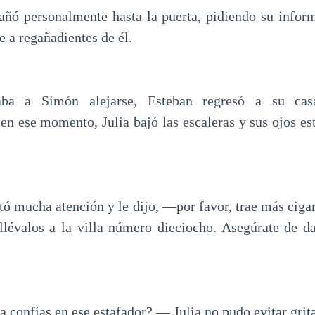
ñó personalmente hasta la puerta, pidiendo su infor
e a regañadientes de él.
aba a Simón alejarse, Esteban regresó a su cas
en ese momento, Julia bajó las escaleras y sus ojos e
tó mucha atención y le dijo, —por favor, trae más cigar
llévalos a la villa número dieciocho. Asegúrate de d
confías en ese estafador? — Julia no pudo evitar grita