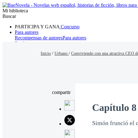
Mi biblioteca
Buscar
PARTICIPA Y GANA
Concurso
Para autores
Recompensas de autores
Para autores
Ranking
Navegar
Inicio
/
Urbano
/
Conviviendo con una atractiva CEO de
Novelas
Cuentos Cortos
Todos
Romance
Hombre lobo
Mafia
Sistema
Fantasía
Urbano
LG
compartir
Capítulo 8
Simón frunció el 