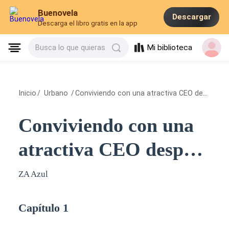
Buenovela
Descargar
Descarga el libro gratis en la app
Mi biblioteca
Busca lo que quieras
Inicio
/
Urbano
/
Conviviendo con una atractiva CEO después del divorcio
Conviviendo con una
atractiva CEO después
del divorcio
ZA Azul
Capítulo 1