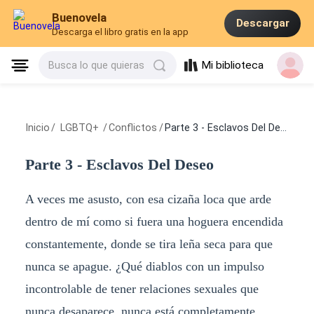
Buenovela
Descargar
Descarga el libro gratis en la app
Mi biblioteca
Busca lo que quieras
Inicio
/
LGBTQ+
/
Conflictos
/
Parte 3 - Esclavos Del Deseo
Parte 3 - Esclavos Del Deseo
A veces me asusto, con esa cizaña loca que arde
dentro de mí como si fuera una hoguera encendida
constantemente, donde se tira leña seca para que
nunca se apague. ¿Qué diablos con un impulso
incontrolable de tener relaciones sexuales que
nunca desaparece, nunca está completamente