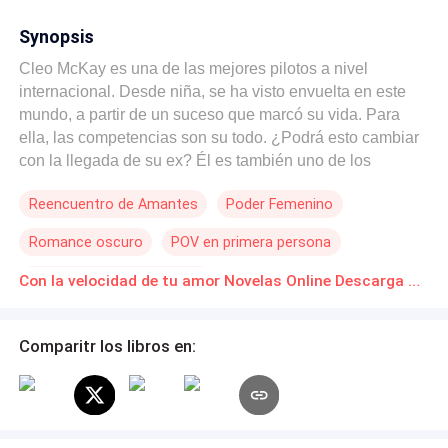
Synopsis
Cleo McKay es una de las mejores pilotos a nivel
internacional. Desde niña, se ha visto envuelta en este
mundo, a partir de un suceso que marcó su vida. Para
ella, las competencias son su todo. ¿Podrá esto cambiar
con la llegada de su ex? Él es también uno de los
mejores pilotos. Nadie conoce su pasado, y mucho
Reencuentro de Amantes
Poder Femenino
menos, por qué entró en esta vida. ¿Ella después de
tantos años lo descubrirá? Una invitación Una
Romance oscuro
POV en primera persona
competencia Un mundo lleno de extorsiones Un ¿amor
antiguo? ¿Logrará ella descubrir su pasado?
Desafío a las Expectativas
Con la velocidad de tu amor Novelas Online Descarga gratuita de PDF
¿Conseguirá él romper las barreras de su corazón?
¿Entenderán que no se juega Con la velocidad del
amor? ¿O desafiaran esto?
Comparitr los libros en: