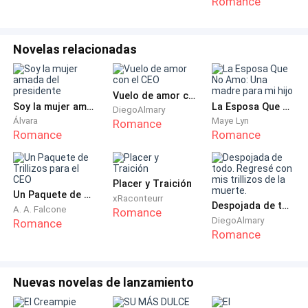
Romance
habitación si mi hermano quedó con algún tipo de
trauma, si le afectó tanto como a mí la muerte de mi
Novelas relacionadas
padre y los desplantes y rechazos de nuestra
descuidada y rencorosa madre. Aunque él no me lo
diga, yo sé que le duele que su propia madre lo
Vuelo de amor con el CEO
rechace y lo haga a un lado. Él tan solo era un pequeño
Soy la mujer amada del presidente
La Esposa Que No Amo: Una madre para mi hijo
DiegoAlmary
Álvara
Maye Lyn
de dos años cuando Anne empezó a odiarlo de un
Romance
Romance
Romance
momento a otro, sin ningún motivo. Si a él lo odiaba y
no tenía la culpa de nada, a mí que tuve que ver con
todo, no quiero ni pensar las miles de veces que se
Placer y Traición
dirigió a mi por términos como asesina, zorra, p**a,
Un Paquete de Trillizos para el CEO
xRaconteurr
Despojada de todo. Regresé con mis trillizos de la muerte.
A. A. Falcone
criminal, delincuente. Al principio me afectaba, pero
Romance
DiegoAlmary
Romance
con el tiempo aprendí que las palabras rencor,
Romance
repulsión, asco, odio, antipatía, se quedan cortas con
lo que ella siente hacia mí.
Nuevas novelas de lanzamiento
Dejando de lado el tema de mi madre, me concentro