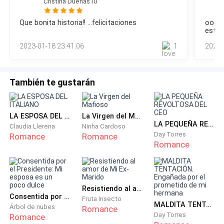
Cristina Dueñas10
—Igual seguiré siendo tu hermana favorita, aunque
burbuja y no te permites ver lo que suced
hayan miles más —digo con un tono de falsa
Que bonita historia!! ...felicitaciones
ooooh
arrogancia.
está s
y sea
2023-01-18 23:41:06
1
2022-
....pe
—Te eché mucho de menos hermanita. Para la
ver a
anter
próxima me llevas contigo.
aclar
También te gustarán
—Sigue soñando, dark —le revuelvo el cabello y
continúo mi camino hacia mi habitación.
LA ESPOSA DEL ITALIANO
La Virgen del Mafioso
LA PEQUEÑA REVOLTOSA DEL CEO
Claudia Llerena
Ninha Cardoso
Mi hermano tiene dieciséis, nueve años menos que yo.
Day Torres
Romance
Romance
Tiene el cabello negro como la noche. Sus ojos son de
Romance
un color avellana muy hermoso, son de un tono
intermedio entre el marrón y el verde. Su nariz es
pequeña y gordita, perfecta para morderla —lo sé
Resistiendo al amor de Mi Ex-Marido
porque se la mordía bastante cuando era apenas un
Consentida por el Presidente: Mi esposa es un poco dulce
Fruta Insecto
MALDITA TENTACIÓN. Engañada por el prometido de mi hermana
Árbol de nubes
Romance
bebito— y sus labios son un poco carnosos. A veces
Day Torres
Romance
me pregunto en la oscuridad y en el silencio de mi