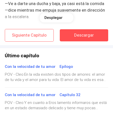
—Ve a darte una ducha y baja, ya casi está la comida
—dice mientras me empuja suavemente en dirección
a la escalera.
Desplegar
—Vale vale, como ordenes mandame —me suelta y me
Siguiente Capítulo
Descargar
encamino a mi cuarto.
Voy pasando por el pasillo cuando un sonido un poco
extraño se escucha desde el cuarto de mi hermano
Último capítulo
menor Alain. Retrocedo y toco suavemente la puerta
Con la velocidad de tu amor Epílogo
por si está haciendo algo poco decente. Nadie me
responde así que abro la puerta encontrándome con
POV - Cleo:En la vida existen dos tipos de amores: el amor
de tu vida y el amor para tu vida. El amor de tu vida es esa
una escena muy graciosa.
persona especial que te hace sentir cosas increíbles pero
no puedes tenerlo para siempre. Y el amor para tu vida es
— ¡Alain! —grito haciendo que se caiga de la silla
Con la velocidad de tu amor Capítulo 32
aquel que se quedará para siempre en tu vida y te
donde estaba parado.
acompañará en todo momento. Si te pones a reflexionar,
POV - Cleo:Y en cuanto a Eros lamento informaros que está
obviamente llegarás a la conclusión siguiente: ¿Por qué no
en un estado demasiado delicado y tiene muy pocas
puedo tener todas esas sensaciones en una misma
No lo aguanto y suelto la risa que estaba conteniendo