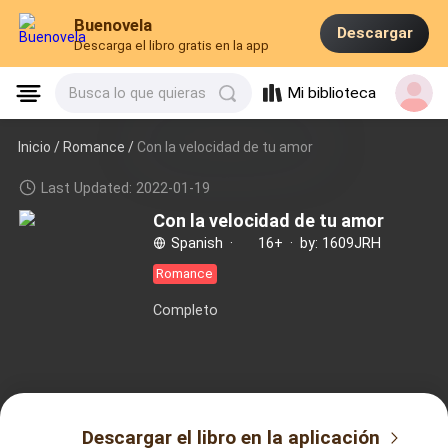
Buenovela
Descargar
Descarga el libro gratis en la app
Mi biblioteca
Busca lo que quieras
Inicio /
Romance
/
Con la velocidad de tu amor
Last Updated: 2022-01-19
Con la velocidad de tu amor
Spanish
·
16+
·
by: 1609JRH
Romance
Completo
Descargar el libro en la aplicación