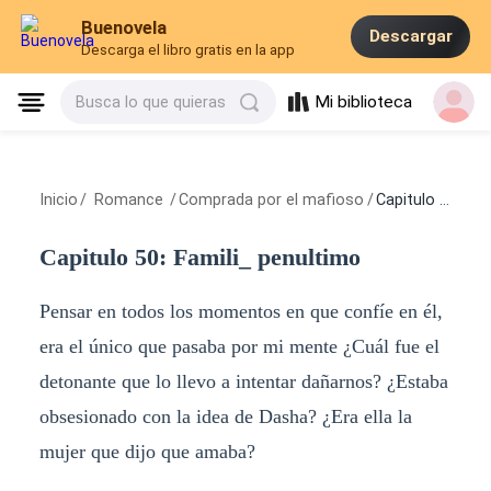
Buenovela
Descargar
Descarga el libro gratis en la app
Mi biblioteca
Busca lo que quieras
Inicio
/
Romance
/
Comprada por el mafioso
/
Capitulo 50: Famili_ penultimo
Capitulo 50: Famili_ penultimo
Pensar en todos los momentos en que confíe en él,
era el único que pasaba por mi mente ¿Cuál fue el
detonante que lo llevo a intentar dañarnos? ¿Estaba
obsesionado con la idea de Dasha? ¿Era ella la
mujer que dijo que amaba?