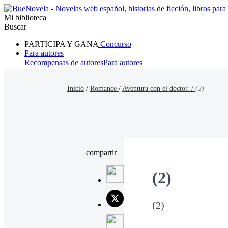
Mi biblioteca
Buscar
PARTICIPA Y GANA
Concurso
Para autores
Recompensas de autores
Para autores
Ranking
Navegar
Inicio
/
Romance
/
Aventura con el doctor. /
(2)
Novelas
Cuentos Cortos
Todos
Romance
Hombre lobo
Mafia
Sistema
Fantasía
Urbano
LG
compartir
(2)
(2)