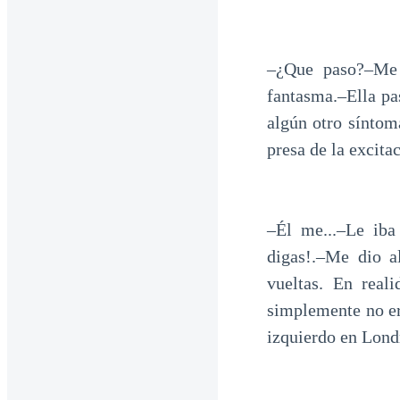
–¿Que paso?–Me 
fantasma.–Ella pa
algún otro síntom
presa de la excitac
–Él me...–Le iba
digas!.–Me dio a
vueltas. En real
simplemente no er
izquierdo en Lond