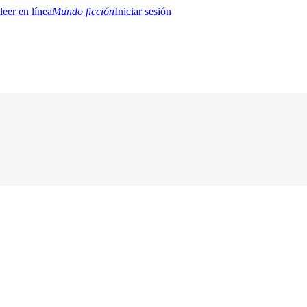
Mundo ficción
Iniciar sesión
BTQ+
YA/TEEN
Paranormal
Misterio/Thriller
Oriental
Juegos
Historia
MM