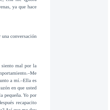
venas, ya que hace
er una conversación
siento mal por la
comportamiento.–Me
unto a mí.–Ella es
razón en que usted
la pequeña. Yo por
espués recapacito
ma? Así que me doy