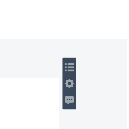
 Romance
Sci-Fi
Guerra
Otros