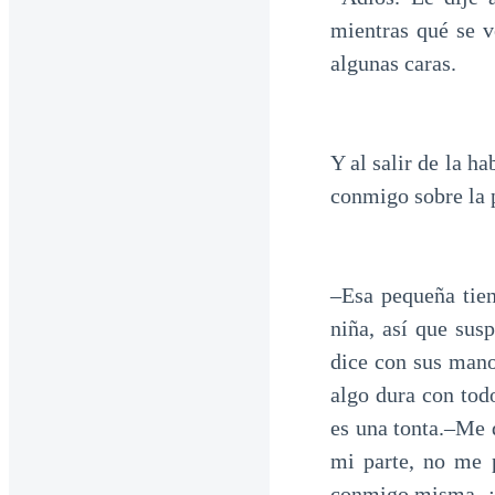
mientras qué se v
algunas caras.
Y al salir de la h
conmigo sobre la 
–Esa pequeña tie
niña, así que sus
dice con sus mano
algo dura con tod
es una tonta.–Me 
mi parte, no me 
conmigo misma, ¿p