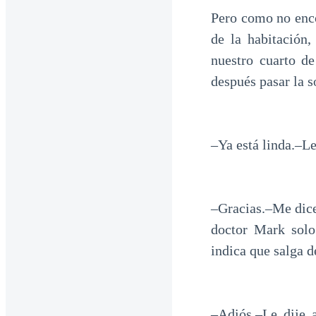
Pero como no enco
de la habitación
nuestro cuarto d
después pasar la s
–Ya está linda.–Le
–Gracias.–Me dice 
doctor Mark solo
indica que salga d
–Adiós.–Le dije a