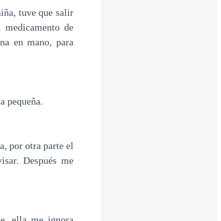
ña, tuve que salir
el medicamento de
ina en mano, para
la pequeña.
, por otra parte el
visar. Después me
te, ella me ignora