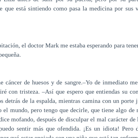
e que está sintiendo como pasa la medicina por sus 
abitación, el doctor Mark me estaba esperando para ten
pequeña.
ne cáncer de huesos y de sangre.–Yo de inmediato me 
piré con tristeza. –Así que espero que entiendas su 
s detrás de la espalda, mientras camina con un porte j
o el mundo, pero tengo que decirle, que tiene algo de 
dice mofando, después de disculpar el mal carácter de 
puedo sentir más que ofendida. ¡Es un idiota! Pero d
or qué estar enojada con una niña que está tan enfer