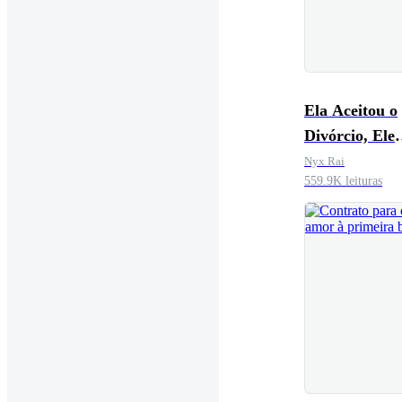
Ela Aceitou o
Divórcio, Ele
Entrou em Pâ
Nyx Rai
559.9K leituras