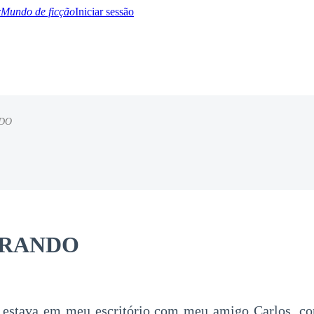
Mundo de ficção
Iniciar sessão
NDO
BTQ+
YA/TEEN
Paranormal
Misterio/Thriller
Oriental
Juegos
Historia
MM
PERANDO
u estava em meu escritório com meu amigo Carlos, co