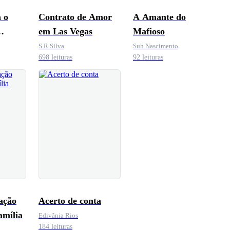
 o
Contrato de Amor
A Amante do
em Las Vegas
Mafioso
a
S.R.Silva
Suh Nascimento
698 leituras
92 leituras
ação
Acerto de conta
amília
Edivânia Rios
184 leituras