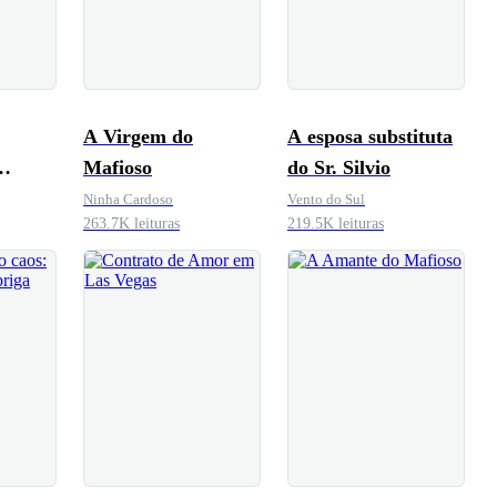
A Virgem do
A esposa substituta
Mafioso
do Sr. Silvio
nico
Ninha Cardoso
Vento do Sul
263.7K leituras
219.5K leituras