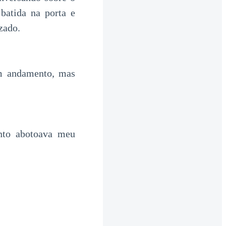
batida na porta e
zado.
em andamento, mas
.
anto abotoava meu