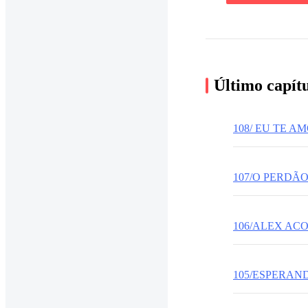
Último capít
108/ EU TE 
107/O PERDÃO
106/ALEX AC
105/ESPERAN