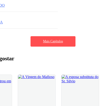
NDO
CA
Mais Capítulos
gostar