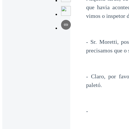
que havia aconte
vimos o inspetor 
- Sr. Moretti, p
precisamos que o 
- Claro, por fav
paletó.
-