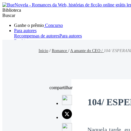
Biblioteca
Buscar
Ganhe o prêmio
Concurso
Para autores
Recompensas de autores
Para autores
Ranking
Navegar
Início
/
Romance
/
A amante do CEO /
104/ ESPERA
Novelas
Contos Curtos
Todos
Romance
Hombre lobo
Mafia
Sistema
Fantasía
Urbano
LG
compartilhar
104/ ES
Naquela tarde, e