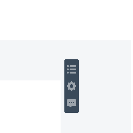
 Romance
Sci-Fi
Guerra
Otros