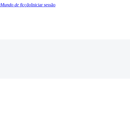
Mundo de ficção
Iniciar sessão
BTQ+
YA/TEEN
Paranormal
Misterio/Thriller
Oriental
Juegos
Historia
MM