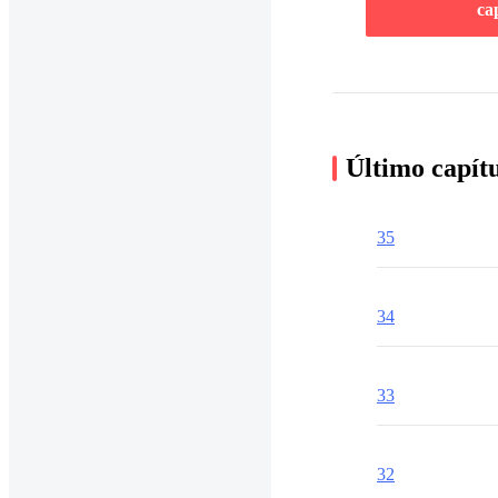
ca
Último capít
35
34
33
32