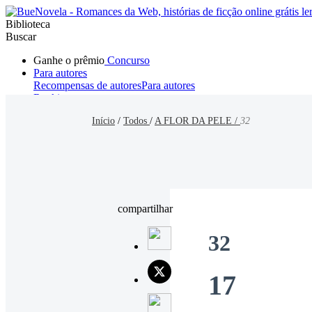
Biblioteca
Buscar
Ganhe o prêmio
Concurso
Para autores
Recompensas de autores
Para autores
Ranking
Navegar
Início
/
Todos
/
A FLOR DA PELE /
32
Novelas
Contos Curtos
Todos
Romance
Hombre lobo
Mafia
Sistema
Fantasía
Urbano
LG
compartilhar
32
17