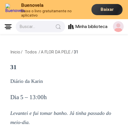
Buenovela
Baixar
Baixe o livro gratuitamente no
aplicativo
Minha biblioteca
Buscar...
Inicio
/
Todos
/
A FLOR DA PELE
/
31
31
Diário da Karin
Dia 5 – 13:00h
Levantei e fui tomar banho. Já tinha passado do
meio-dia.