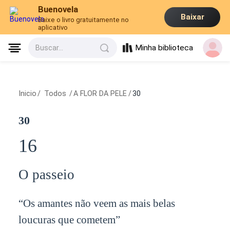
Buenovela
Baixar
Baixe o livro gratuitamente no
aplicativo
Minha biblioteca
Buscar...
Inicio
/
Todos
/
A FLOR DA PELE
/
30
30
16
O passeio
“Os amantes não veem as mais belas
loucuras que cometem”