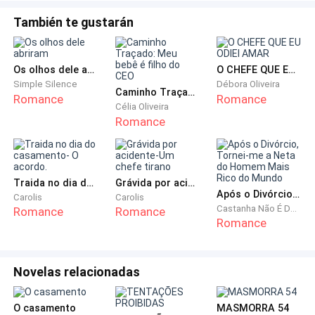
— Maddie, o leilão começará as onze. — diz, firme. —
También te gustarán
Esteja pronta.
Eu assinto para a mulher e me levanto.
Os olhos dele abriram
O CHEFE QUE EU ODIEI AMAR
Simple Silence
Débora Oliveira
Caminho Traçado: Meu bebê é filho do CEO
Saturada era meu nome do meio. Já tinha dias que eu
Romance
Romance
Célia Oliveira
trabalhava direto e mal conseguia dormir. Tudo o que
Romance
eu queria era uma folguinha e minha patroa, dinheiro.
Faço meu caminho para a parte de trás do bar, que era
Traida no dia do casamento- O acordo.
Grávida por acidente-Um chefe tirano
onde ficava a nossa cozinha e saúdo Julieta.
Após o Divórcio, Tornei-me a Neta do Homem Mais Rico do Mundo
Carolis
Carolis
Castanha Não É Doce
Romance
Romance
— Olá Mad. Como está?
Romance
— Com dinheiro. — mostro. — E quero que fique com
Novelas relacionadas
essa parte.
O casamento
MASMORRA 54
— Não... eu... eu não posso aceitar, minha filha.