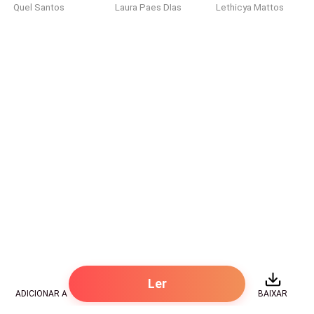
Quel Santos
Laura Paes DIas
Lethicya Mattos
tão linda, e tem um bom dinheiro guardado que eu sei.
Por que não vai embora?
— Porque aqui é o meu lar. É onde eu realmente me
sinto bem.
Ela sorri melancolicamente.
— Isso é tão estranho. As outras estão loucas para
sair, mas não ganham bem para isso. Além de
gastarem quase tudo que tem em produtos de
beleza.
— Elas são imaturas. Cíntia principalmente. Só sabe
implicar comigo e dizer que eu não deveria ser a mais
Ler
disputada.
ADICIONAR A
BAIXAR