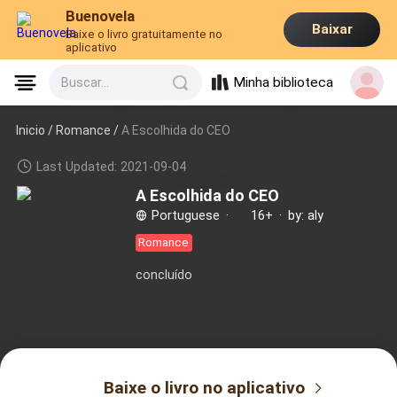
Buenovela
Baixar
Baixe o livro gratuitamente no
aplicativo
Minha biblioteca
Buscar...
Inicio /
Romance
/
A Escolhida do CEO
Last Updated: 2021-09-04
A Escolhida do CEO
Portuguese
·
16+
·
by: aly
Romance
concluído
Baixe o livro no aplicativo