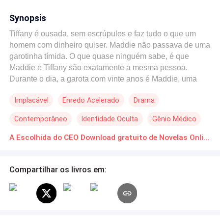
Synopsis
Tiffany é ousada, sem escrúpulos e faz tudo o que um
homem com dinheiro quiser. Maddie não passava de uma
garotinha tímida. O que quase ninguém sabe, é que
Maddie e Tiffany são exatamente a mesma pessoa.
Durante o dia, a garota com vinte anos é Maddie, uma
garota normal. Mas quando a noite chega, ela é Tiffany.
Implacável
Enredo Acelerado
Drama
Uma das melhores mulheres do bordel Luxúria. A garota
é disputada por cada homem que visita a casa e a
Contemporâneo
Identidade Oculta
Gênio Médico
senhoria lhe manda cuidar daquele que oferecer mais
dinheiro. Tiffany, não conta a ninguém sobre seu
A Escolhida do CEO Download gratuito de Novelas Online em PDF
verdadeiro nome ou seu passado obscuro. Até que o
envolvente e enigmático CEO do ramo da música, Liam
Compartilhar os livros em:
White, aparece na casa oferecendo um alto valor só para
dormir com a cobiçada acompanhante. Ela não sabe,
mas sua vida começará a mudar drasticamente a partir
daí. O que ela não também não sabe, é que ele também
esconde um grande segredo.