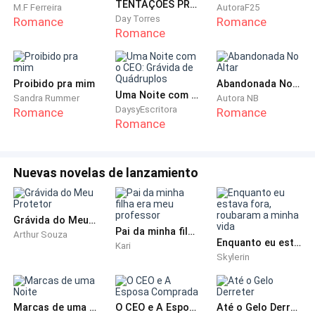
TENTAÇÕES PROIBIDAS
M.F Ferreira
AutoraF25
Day Torres
Romance
Romance
— Juli, você é a que menos ganha aqui e eu a que
Romance
ganha mais. Quero ajudar você.
— Eu não preciso querida. — ela seca as mãos no
Proibido pra mim
Abandonada No Altar
​Uma Noite com o CEO: Grávida de Quádruplos
Sandra Rummer
Autora NB
avental. — Guarde.
DaysyEscritora
Romance
Romance
Romance
— Eu não sei o que fazer com tanto dinheiro. Tem
quanto tempo que cheguei aqui? Cinco meses?
Nuevas novelas de lanzamiento
— E meio. — ela sorri. — Desde que você chegou, a
casa ficou mais alegre. Eu fiquei mais alegre.
Grávida do Meu Protetor
Pai da minha filha era meu professor
Arthur Souza
Enquanto eu estava fora, roubaram a minha vida
Sorrio e a abraço.
Kari
Skylerin
— Eu sei. Você é a melhor pessoa desse mundo todo.
Marcas de uma Noite
O CEO e A Esposa Comprada
Até o Gelo Derreter
— Eu ainda não sei como você ainda está aqui. Você é