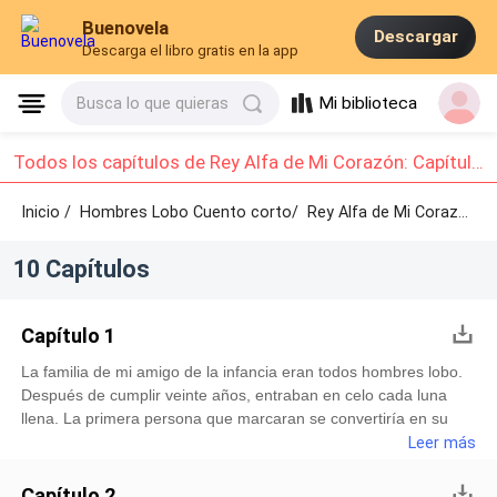
Buenovela
Descargar
Descarga el libro gratis en la app
Mi biblioteca
Busca lo que quieras
Todos los capítulos de Rey Alfa de Mi Corazón: Capítulo 1 - Capítulo 10
Inicio /
Hombres Lobo Cuento corto/
Rey Alfa de Mi Corazón /
10 Capítulos
Capítulo 1
La familia de mi amigo de la infancia eran todos hombres lobo.
Después de cumplir veinte años, entraban en celo cada luna
llena. La primera persona que marcaran se convertiría en su
única compañera de por vida.Siempre pensé que Nathan
Leer más
Sinclair me elegiría a mí.Cuando despertó como hombre lobo
por primera vez, sus amigos me llamaron para que lo ayudara a
Capítulo 2