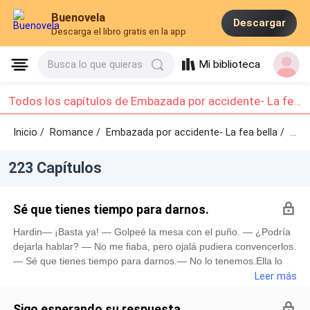
Buenovela
Descargar
Descarga el libro gratis en la app
Mi biblioteca
Busca lo que quieras
Todos los capítulos de Embazada por accidente- La fea bella: Capítulo 11 - Capítulo 20
Inicio /
Romance
/
Embazada por accidente- La fea bella /
Capítulo 11 - Capítulo 20
223 Capítulos
Sé que tienes tiempo para darnos.
Hardin— ¡Basta ya! — Golpeé la mesa con el puño. — ¿Podría
dejarla hablar? — No me fiaba, pero ojalá pudiera convencerlos.
— Sé que tienes tiempo para darnos.— No lo tenemos.Ella lo
miró fijamente. No parecía la misma mujer temerosa de
Leer más
siempre. — Creo que necesitarás mucho más tiempo si pides
un proyecto en otra empresa. ¿Se da cuenta de que todo
Sigo esperando su respuesta