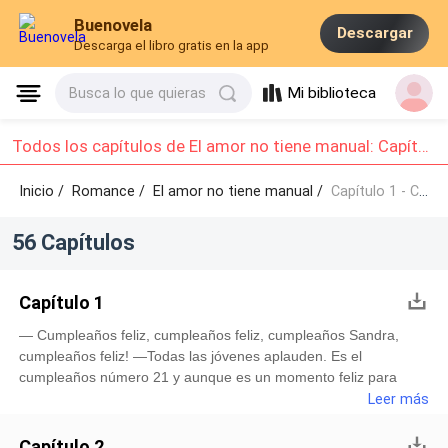
Buenovela
Descargar
Descarga el libro gratis en la app
Mi biblioteca
Busca lo que quieras
Todos los capítulos de El amor no tiene manual: Capítulo 1 - Capítulo 10
Inicio /
Romance
/
El amor no tiene manual /
Capítulo 1 - Capítulo 10
56 Capítulos
Capítulo 1
— Cumpleaños feliz, cumpleaños feliz, cumpleaños Sandra,
cumpleaños feliz! —Todas las jóvenes aplauden. Es el
cumpleaños número 21 y aunque es un momento feliz para
todas, saben que al llegar a esa edad tienen que abandonar el
Leer más
orfanato. —Gracias chicas, me siento muy feliz. —dice Sandra
abrazando a sus compañeras. —Sandra, la directora me pidió
Capítulo 2