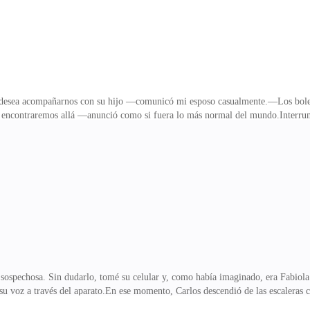
 y desea acompañarnos con su hijo —comunicó mi esposo casualmente.—Los bole
nos encontraremos allá —anunció como si fuera lo más normal del mundo.Interrum
 si Fabiola viene con nosotros?—Es que Mario nunca ha conocido el mar, y qué
 remontaba a cuando Carlos expresó su deseo de practicar surf en estas vacacio
 nuestro coche recién adquirido para complacer a Carlos y disfrutar en familia, 
ada detalle del viaje familiar: desde las r
a sospechosa. Sin dudarlo, tomé su celular y, como había imaginado, era Fabio
u voz a través del aparato.En ese momento, Carlos descendió de las escaleras c
mientras me entregaba el equipaje de ella — Valeria, ¿qué vas a prepararnos