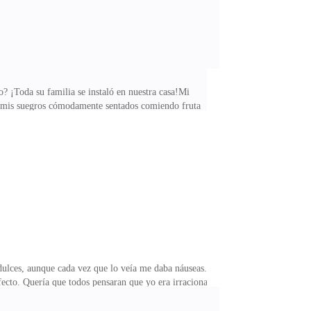
 ¡Toda su familia se instaló en nuestra casa!Mi
é a mis suegros cómodamente sentados comiendo fruta
 estar cansada. ¿Has comido? Haré que la empleada te
aso al suelo. —Valeria, te has vuelto muy arrogante.
gica absurda me hizo reír. —¿Dónde está Mariano?
dulces, aunque cada vez que lo veía me daba náuseas.
ecto. Quería que todos pensaran que yo era irracional
anta suerte, ¿para qué me molestas?—¡No es así,
avión mientras mandan a la esposa a manejar sola?La