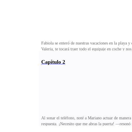
Fabiola se enteró de nuestras vacaciones en la playa
Valeria, te tocará traer todo el equipaje en coche y 
escuchaba. —No entiendo. ¿Por qué debo manejar sola
lugares —explicó con total desfachatez.La historia se
Capítulo 2
sus vacaciones anuales. La idea inicial era aprovechar
playa.Me había dedicado en cuerpo y alma a organizar c
Al sonar el teléfono, noté a Mariano actuar de maner
respuesta. ¡Necesito que me abras la puerta! —resonó s
—¡Papá, mamá, Mariano, Fabiola está aquí! —exclamó 