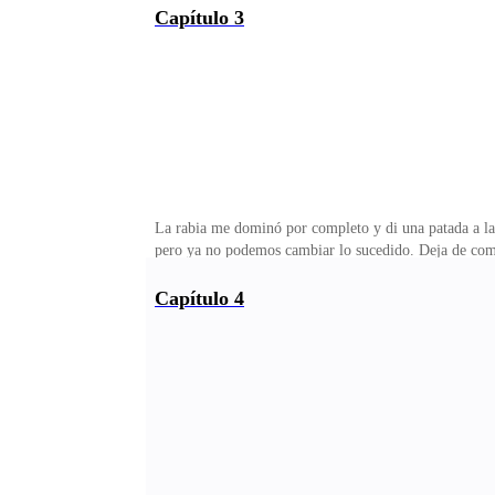
si fuera el dueño absoluto, y para mi irritación, come
Capítulo 3
desbordando alegría, estrechó las manos de Fabiola en
hubieran sido diferentes... Mario podría ser realmente 
La rabia me dominó por completo y di una patada a la 
pero ya no podemos cambiar lo sucedido. Deja de comp
presupuesto, ¡haré el cambio de reservación ahora mi
cariño! —contesté destilando sarcasmo. Al instante, e
Capítulo 4
sugeriste el hotel cinco estrellas! —¡Te di permiso pa
hospedarme o cuánto gastar? ¿Te has creído millonario