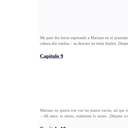
Me pasé dos horas esperando a Mariano en el ayuntami
cabeza dio vueltas – su descaro no tenía límites. Des
mientras mis padres, furiosos, se escondían en su hab
prepare algo.Fruncí el ceño, realmente se creían dueñ
Capítulo 9
¿La casa de tus padres? Como no tienen hijo varón, 
¿No dijimos que nos divorciaríamos hoy? ¿Dónde está 
Mariano no quería irse con las manos vacías, así que 
—Mi amor, lo siento, realmente lo siento. ¡Déjame vo
por pedir el divorcio. ¿Creía que así me haría retroce
Fabiola es solo una buena amiga!Me reí con sarcasmo.