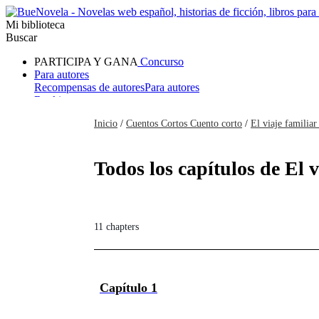
Mi biblioteca
Buscar
PARTICIPA Y GANA
Concurso
Para autores
Recompensas de autores
Para autores
Ranking
Navegar
Inicio
/
Cuentos Cortos Cuento corto
/
El viaje familiar
Novelas
Cuentos Cortos
Todos
Romance
Hombre lobo
Mafia
Sistema
Fantasía
Urbano
LG
Todos los capítulos de El v
11 chapters
Capítulo 1