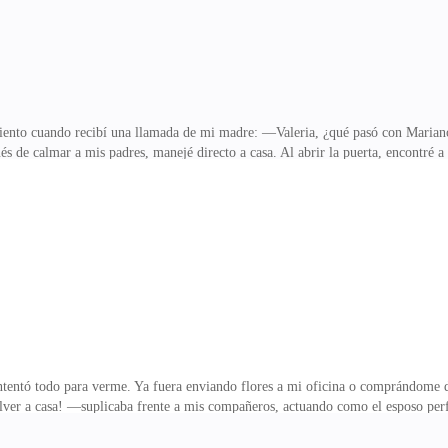
ento cuando recibí una llamada de mi madre: —Valeria, ¿qué pasó con Mariano?
pués de calmar a mis padres, manejé directo a casa. Al abrir la puerta, encontr
itación.Mi suegra se acercó, tomando mi bolso servicialmente: —Valeria, debes
os de la casa de mis padres. —¿Qué hacen aquí? ¡Váyanse!Mi suegro arrojó su v
todo será nuestro eventualmente. ¿Qué problema hay en que vivamos aquí?Su ló
el cobarde?Mariano salió del baño a rega
intentó todo para verme. Ya fuera enviando flores a mi oficina o comprándome 
lver a casa! —suplicaba frente a mis compañeros, actuando como el esposo perf
der? ¡Qué iluso!—¿Por qué no vino tu amiguita contigo? Si te gusta y te trae t
 —Ah, ¿así que las buenas amigas se abrazan a medianoche y viajan juntas en 