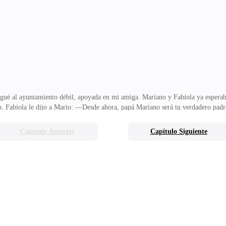
sonrojara. —Me equivoqué, realmente reconozco mi error. ¡Debí mantener dist
iendo. El espectáculo estaba por comenzar.F
egué al ayuntamiento débil, apoyada en mi amiga. Mariano y Fabiola ya esperab
do. Fabiola le dijo a Mario: —Desde ahora, papá Mariano será tu verdadero pad
s casemos con Mariano, ¡te enviaremos dulces de boda!Le di una bofetada que le 
Mariano.—Aún soy su esposa, y nadie puede decir nada si la esposa golpea a l
Capítulo Anterior
Capítulo Siguiente
ariano y Fabiola se casaron inmediatamente. Los esperé afuera y le entregué 
ola, actuando como la nueva señora,