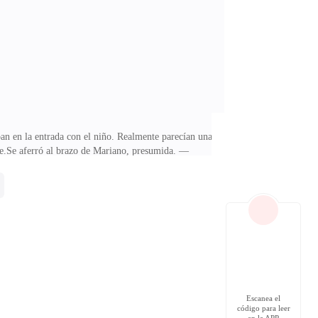
ancia con Fabiola, soy un imbécil! —intentó
an en la entrada con el niño. Realmente parecían una
re.Se aferró al brazo de Mariano, presumida. —
hizo sangrar el labio.—¡¿Qué haces?! ¡Valeria, eres
a amante.Miré a Mariano con desdén. —Apúrate, o tu
unos documentos a Mariano.—Te sugiero que los abras
Escanea el
código para leer