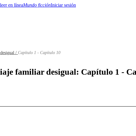
Mundo ficción
Iniciar sesión
 desigual /
Capítulo 1 - Capítulo 10
BTQ+
YA/TEEN
Paranormal
Misterio/Thriller
Oriental
Juegos
Historia
MM
iaje familiar desigual: Capítulo 1 - C