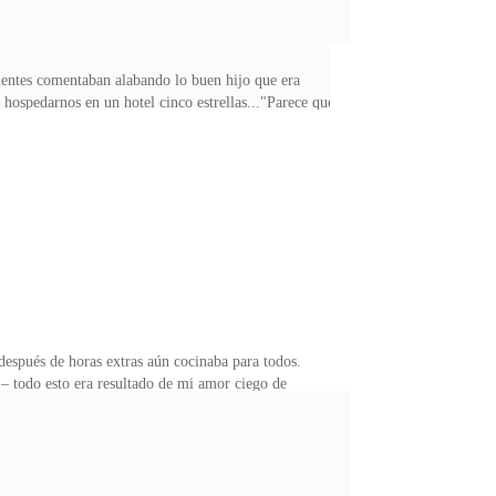
ientes comentaban alabando lo buen hijo que era
 hospedarnos en un hotel cinco estrellas..."Parece que
 solo porque me tiene a mí como su cajero automático?
—¡Sí, Valeria! El sol está muy fuerte aquí, ¿qué haré
ué tardas tanto?Mi suegro interrumpió impaciente: —
después de horas extras aún cocinaba para todos.
 – todo esto era resultado de mi amor ciego de
¡Solo imaginar sus caras al ver mi "regalo" me
 de cambiar las cerraduras? Si no querías venir, lo
anos a cenar y reembolsa los gastos del viaje. Así