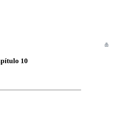
 Romance
Sci-Fi
Guerra
Otros
apítulo 10