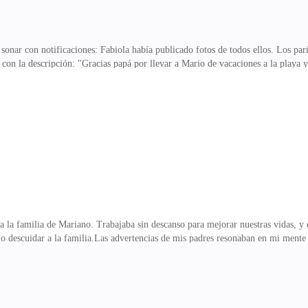
onar con notificaciones: Fabiola había publicado fotos de todos ellos. Los par
 con la descripción: "Gracias papá por llevar a Mario de vacaciones a la playa y
e estar costando miles de dólares. Aunque pensándolo bien, ¿no es tan generoso
s? ¿Por qué no has llegado? ¡Necesito la ropa de la maleta para tomarme fotos!
o respondía, mi suegra me llamó directamente. —Valeria, ¿dónde andas? ¿Por q
 maneje más rápido!Mient
 la familia de Mariano. Trabajaba sin descanso para mejorar nuestras vidas, y 
 o descuidar a la familia.Las advertencias de mis padres resonaban en mi mente
sma.Calculando el tiempo, sus vacaciones en la playa debían haber terminado. 
l contestar, escuché la voz furiosa de Mariano:—¡Valeria! ¿Qué significa esto
envié todas sus pertenencias a casa.—Vuelve a casa, discúlpate con todos, invít
ste que se acabó? ¿Por qué debería disc