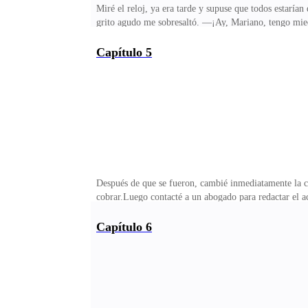
Miré el reloj, ya era tarde y supuse que todos estarí
grito agudo me sobresaltó. —¡Ay, Mariano, tengo mied
sangre me hirvió y, sin pensarlo, le di una bofetada a 
Solo veíamos una película por aburrimiento, ¡no sabía
Capítulo 5
hubiera llegado, ¿habrían terminado durmiendo juntos?
balbuceó: —Tú... ¡te has vuelto una arpía!Les rodé los
Después de que se fueron, cambié inmediatamente la con
cobrar.Luego contacté a un abogado para redactar el 
Ahora veo lo sabios que fueron. ¿Cómo no me di cuenta
basándonos en sus estancias anteriores, le hemos actu
Capítulo 6
con su hotel cinco estrellas. En realidad, solo había r
clase hacia Bali. Al aterrizar, mi teléfono estaba inu