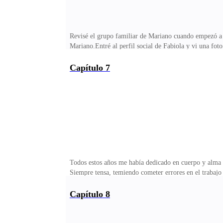
Revisé el grupo familiar de Mariano cuando empezó a s
Mariano.Entré al perfil social de Fabiola y vi una foto
Mariano se gastó una fortuna – toda la familia le deb
Mi suegra preguntó en el grupo: —Valeria, ¿dónde está
Capítulo 7
sin protector solar? ¡Me voy a broncear!Al ver que n
¡Tiene a toda la familia esperando, descanse menos y
Todos estos años me había dedicado en cuerpo y alma a
Siempre tensa, temiendo cometer errores en el trabajo
entonces. Desde este momento, viviría solo para mí mi
emocionaba!Sonó mi teléfono, un número desconocido. A
Capítulo 8
hubieras dicho antes.—Exacto, no quiero continuar. Ya 
terminamos esto, ¡o te arrepentirás!Me reí. —¿No diji