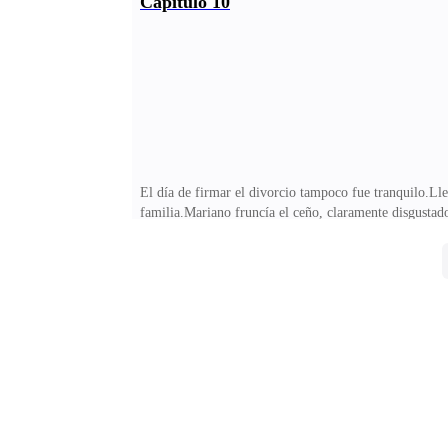
Capítulo 10
gente alrededor nos miraba, haciendo que Mariano se 
arrodillarse frente a mí.Vi a alguien acercándose corr
El día de firmar el divorcio tampoco fue tranquilo.Ll
familia.Mariano fruncía el ceño, claramente disgusta
Valeria, gracias por dejarnos estar juntos. Cuando no
una salvaje! —lloró, escondiéndose en los brazos de 
amorcito recibirá más.Después de nuestro divorcio, M
en casa. No quisiera que te diera un infarto aquí.Fabi