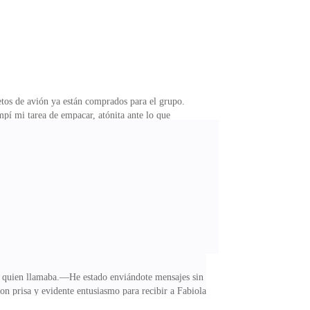
tos de avión ya están comprados para el grupo.
pí mi tarea de empacar, atónita ante lo que
 casualidad, cuando fui por tu boleto ya no quedaban
nes navideñas, justo cuando Mariano había conseguido
incluyendo a mis suegros, de unas vacaciones en la
la quien llamaba.—He estado enviándote mensajes sin
on prisa y evidente entusiasmo para recibir a Fabiola.
 de comer?El pequeño Mario irrumpió en la casa como