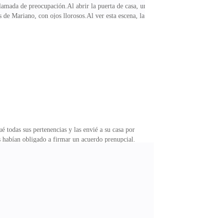
lamada de preocupación.Al abrir la puerta de casa, un
de Mariano, con ojos llorosos.Al ver esta escena, la
erida", saltó en su defensa: —¡Valeria, estás loca!
 en mí!—¿Ver una película requiere abrazarse? Si no
 que lo discutamos en público?Mariano, rojo de ira,
é todas sus pertenencias y las envié a su casa por
 habían obligado a firmar un acuerdo prenupcial.
éfono: era la recepción del hotel. —Señora,
 sonriendo, imaginando a la familia de Mariano soñando
 con ellos.Tomé un taxi al aeropuerto y volé en primera