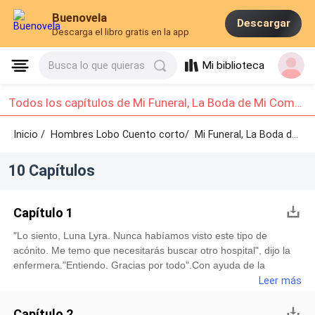
Buenovela
Descargar
Descarga el libro gratis en la app
Mi biblioteca
Busca lo que quieras
Todos los capítulos de Mi Funeral, La Boda de Mi Compañero Alfa: Capítulo 1 - Capítulo 10
Inicio /
Hombres Lobo Cuento corto/
Mi Funeral, La Boda de Mi Compañero Alfa /
10 Capítulos
Capítulo 1
"Lo siento, Luna Lyra. Nunca habíamos visto este tipo de
acónito. Me temo que necesitarás buscar otro hospital", dijo la
enfermera."Entiendo. Gracias por todo".Con ayuda de la
enfermera, me levanté de la cama del hospital."¿Te gustaría
Leer más
que le avisáramos al Alfa Drake para que pase por ti?""No, no
es necesario", respondí de inmediato.Al enterarse del regreso
Capítulo 2