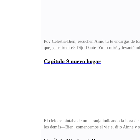
Pov Celestia-Bien, escuchen Ainé, tú te encargas de lo
que, ¿nos iremos? Dijo Dante. Yo lo miré y levanté mi
cabañas estaban destruidas, los suministros habían des
quedarse tardarían meses en volver a reconstruir la al
Capítulo 9 nuevo hogar
una buena mujer, ella nos ayudará. Le dije con confia
más rápido nos vayamos de aquí mejor. Lo único que 
El cielo se pintaba de un naranja indicando la hora de
los demás—Bien, comencemos el viaje, dijo Ainne y si
grandes le deparará el futuro, lo presiento. Dijo Ainn
Ainne—Si ella la conoce, estaremos en buenas manos. D