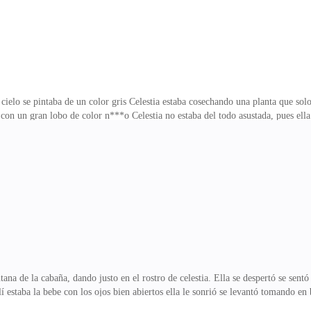
 el cielo se pintaba de un color gris Celestia estaba cosechando una planta que 
con un gran lobo de color n***o Celestia no estaba del todo asustada, pues ella 
vantó y lo miro, se dio cuenta de que llevaba algo en su hocico, ella miró por en
que celestia volvió a mirarlo y levantó la cabeza mirándolo a los ojos y le preg
los hombres lobos tenían una enemistad desde hace más de mil años, no sé cómo 
 sobre tod
tana de la cabaña, dando justo en el rostro de celestia. Ella se despertó se sent
llí estaba la bebe con los ojos bien abiertos ella le sonrió se levantó tomando en
 a ella dejo a la beba en un banquillo que estaba junto a la cabra volvió a la c