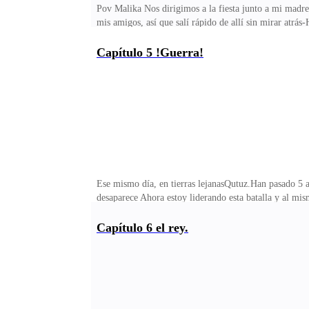
Pov Malika Nos dirigimos a la fiesta junto a mi madre
mis amigos, así que salí rápido de allí sin mirar atrá
Tania cuando vi a mi madre irse creo que se dirigía al
bailar con él así que me acerque -oye puedo bailar con
Capítulo 5 !Guerra!
lo lejos vi a mi madre sentada, pero se levantó y la v
energética.Sentí un olor no muy agradable y cuando d
Ese mismo día, en tierras lejanasQutuz.Han pasado 5 a
desaparece Ahora estoy liderando esta batalla y al m
ahoraHemos estado en guerra desde hace 6 años Mi tío
derecho.Mi tío tiene más de mil tropas que manda a la
Capítulo 6 el rey.
ayuda del alfa de la manada, luna ascendente.Estaba en
vínculo familiar, alguien estaba en peligro, pero quie