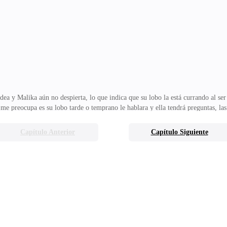
o.—No grite idiota. Le dijo Ainne dándole un codazo. —Lo siento, ella está 
miendo no hacerla
a y Malika aún no despierta, lo que indica que su lobo la está currando al ser
e me preocupa es su lobo tarde o temprano le hablara y ella tendrá preguntas, 
a en estos días.--está mejor la fiebre ha bajado y ya no reniega.-me dijo tocándos
 de acuerdo.--me parece perfecto, que le diremos sobre su madre.--yo me encar
Capítulo Anterior
Capítulo Siguiente
encuentro en un lugar que desconozco donde esto Quiero hablar, pero no emito
pacio, me toco mi cuello