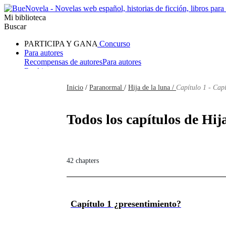
Mi biblioteca
Buscar
PARTICIPA Y GANA
Concurso
Para autores
Recompensas de autores
Para autores
Ranking
Navegar
Inicio
/
Paranormal
/
Hija de la luna /
Capítulo 1 - Cap
Novelas
Cuentos Cortos
Todos
Romance
Hombre lobo
Mafia
Sistema
Fantasía
Urbano
LG
Todos los capítulos de Hij
42 chapters
Capítulo 1 ¿presentimiento?