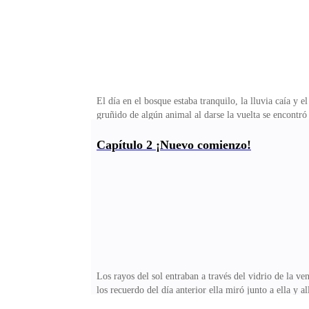
El día en el bosque estaba tranquilo, la lluvia caía y
gruñido de algún animal al darse la vuelta se encontró 
estuviera en el territorio de las brujas Celestia se le
encontraban sus hermanas, no dejaría que él pasara Así 
Capítulo 2 ¡Nuevo comienzo!
tierras, no eres bienvenido y lo sabes. Las brujas y 
nunca debemos de confiar en ellos, eran despiadados y
Los rayos del sol entraban a través del vidrio de la ven
los recuerdo del día anterior ella miró junto a ella y a
de distancia vio a la cabra de color marrón y se acercó