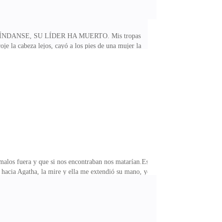
vante.-RÍNDANSE, SU LÍDER HA MUERTO. Mis tropas
je la cabeza lejos, cayó a los pies de una mujer la
s en su corazón y me miró,-Nunca la encontrarás, ella
malos fuera y que si nos encontraban nos matarían.Eso
í hacia Agatha, la mire y ella me extendió su mano, yo
 lobos son malos, esa es su naturaleza, no miran quién
uido poniendo alerta a Agatha, ella se levantó y se
Dijo la anciana mirándome.-que cosa Agatha. Su mirada