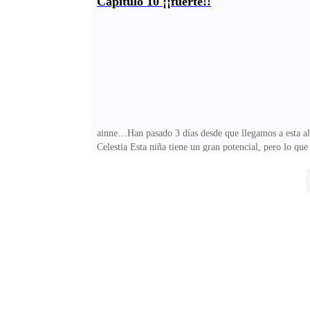
Capítulo 10 ¡¡fuerte!!
también habitan brujas.-¿QUÉ?, dijo Dante sorprendid
mujer muy fuerte a pesar de ser una humana, les reco
ainne…Han pasado 3 días desde que llegamos a esta alde
Celestia Esta niña tiene un gran potencial, pero lo qu
está ella?.- le pregunte a dante él no se separó de ell
comience un entrenamiento se lo pedí a Rut, ella está
cuando despierte.-Malika.Abro de apoco mis ojos me 
¿Acaso estoy muerta? Donde esta mamáMe levanto des