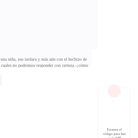
dormida por ahora. Dijo mirando a Malika-Es una
 una niña, eso tardara y más aún con el hechizo de
las cuales no podremos responder con certeza.-¿cómo
e la sien con los dedos.--quiero que cuando despierte
garé de eso mientras tanto preparemos todo para
 ningún sonido y vagos recuerdo vienen a mi mente
Escanea el
código para leer