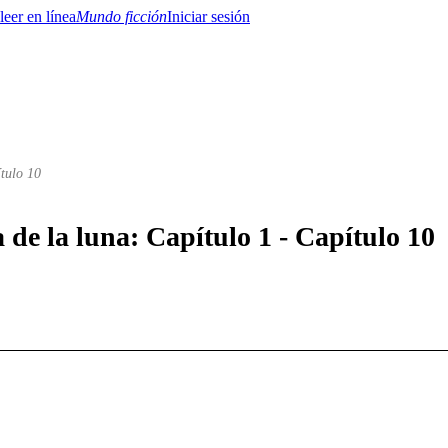
Mundo ficción
Iniciar sesión
ítulo 10
BTQ+
YA/TEEN
Paranormal
Misterio/Thriller
Oriental
Juegos
Historia
MM
a de la luna: Capítulo 1 - Capítulo 10