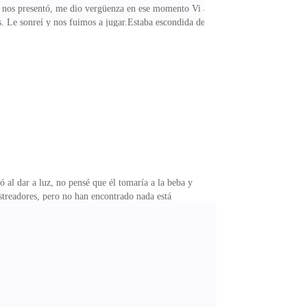
 y nos presentó, me dio vergüenza en ese momento Vi a
ás. Le sonreí y nos fuimos a jugar.Estaba escondida de
endo molestada por un tipo note que ella no quería
ñaré unos pasos. Dijo alejándonos aún más del tipo eseA
 pero no podía seguir, su ritmo era muy
al dar a luz, no pensé que él tomaría a la beba y
treadores, pero no han encontrado nada está
e Cuando mi padre desapareció fui nombrado rey por
eder dos pasos. Hubiéramos perdido de no ser por la
tí algo dentro de mí, al instante lo supe era el