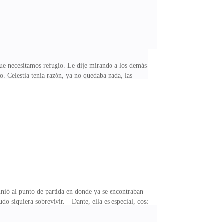
 que necesitamos refugio. Le dije mirando a los demás-
. Celestia tenía razón, ya no quedaba nada, las
s, sus ganados se escaparon .no podían arriesgarse a
ijo artiz con preocupación en su rostro-sí, su líder es
Pero eso es dentro de tres horas. Dijo dante -mientras
 unió al punto de partida en donde ya se encontraban
o siquiera sobrevivir.—Dante, ella es especial, cosas
Solo Celestia, ellas fueron amigas en el pasado. Dijo
ellos.- Ella es humana, y dirige una aldea en la que