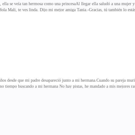
, ella se veía tan hermosa como una princesaAl llegar ella saludó a una mujer
s-Hola Mali, te ves linda. Dijo mi mejor amiga Tania.-Gracias, tú también lo est
 baño Cuando vi hacia la pista de baile la mujer que conocía mi madre estaba si
tigo. Le agarra la mano y la alejé del tipo.-A Malika, claro que si ven te ense
i caminar hacia donde se encontraban los ancianos.Seguía bailando con la mujer,
irigí mi mirada
ños desde que mi padre desapareció junto a mi hermana.Cuando su pareja murió 
ismo tiempo buscando a mi hermana No hay pistas, he mandado a mis mejores ras
, el hermano de mi padre, quería tomar el trono, hemos resistido lo suficient
 guerra, cada que los hacemos retroceder un paso, ellos logran hacernos retroc
 la sala del trono justo a mis consejeros y mi beta, gamma.Cuando de repente sen
n padre, hermana. La verdad no lo