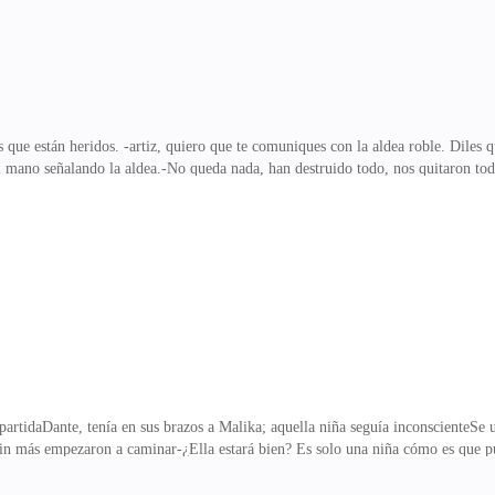
s que están heridos. -artiz, quiero que te comuniques con la aldea roble. Diles
 mano señalando la aldea.-No queda nada, han destruido todo, nos quitaron todo
aparecido, habían perdido a una gran parte de su gente, niños quedaron huérfano
dea.-Celestia mandé a un mensajero, estás segura de que nos brindaran refugio? D
nza.-bien juntemos lo que podamos es un largo camino, partiremos al amanecer.-
quedará se
 partidaDante, tenía en sus brazos a Malika; aquella niña seguía inconscienteSe
n más empezaron a caminar-¿Ella estará bien? Es solo una niña cómo es que pud
e- No conozco a la líder de la aldea, roble, ¿alguno la conoce? Pregunto Artiz—
ijo Artiz sonriendo- He escuchado historias de ella. Dijo Cinnia acercándose a 