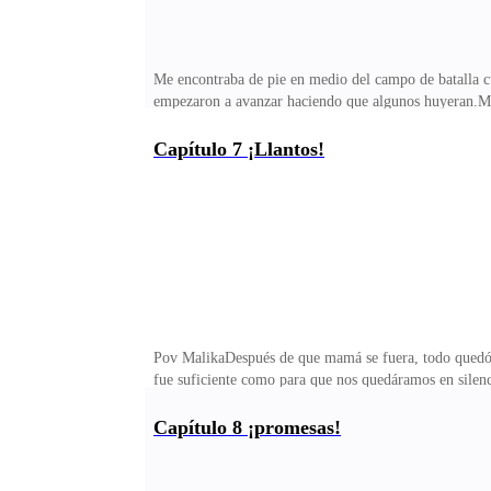
Me encontraba de pie en medio del campo de batalla
empezaron a avanzar haciendo que algunos huyeran.Mire 
cual me miro con odio, ella estaba llorando, soltó un
ya está muerta. Dijo la mujer mirándome a los ojos.-d
Capítulo 7 ¡Llantos!
Pov MalikaDespués de que mamá se fuera, todo quedó e
fue suficiente como para que nos quedáramos en silenci
la agarre y me senté junto a ella.-por qué los lobos le
es bueno o malo, ellos matan sin una razón. Dijo limpi
Capítulo 8 ¡promesas!
asomó por la ventana que daba así donde provenía el 
me decía que tenía miedo.-que protejas a la aldea, y q