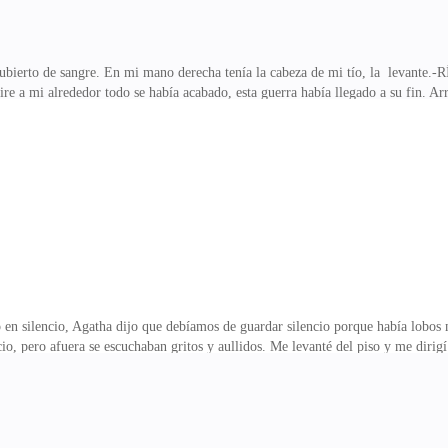
 cubierto de sangre. En mi mano derecha tenía la cabeza de mi tío, la le
a mi alrededor todo se había acabado, esta guerra había llegado a su fin. Arro
 grito desgarrador.-mi amor. Dijo la mujer cayendo de rodillas, colocó sus mano
e qué hablas mujer. Dijo d
n silencio, Agatha dijo que debíamos de guardar silencio porque había lobos 
o, pero afuera se escuchaban gritos y aullidos. Me levanté del piso y me dirig
 hicieron eso a Tania, ella era buena. Dije con lágrimas en mis ojos.-Malika, los
ando mis lágrimas que caían por mi mejilla. Detrás de la cañada se escuchó un r
ruido. Ella retrocedió y tomó la mano de Malika.-Malika, prométeme algo sí. 
ue te co