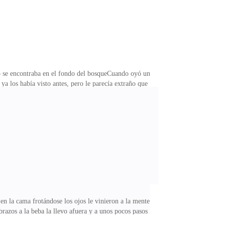
solo se encontraba en el fondo del bosqueCuando oyó un
ya los había visto antes, pero le parecía extraño que
cima de su hombro hacia la aldea en donde se
untó -qué es lo que quieres lobo, estás lejos de tus
comenzó, pero nuestros antepasados nos dijeron que
ó en la cama frotándose los ojos le vinieron a la mente
 brazos a la beba la llevo afuera y a unos pocos pasos
abaña agarro un cuenco y volvió a fuera Y allí mismo