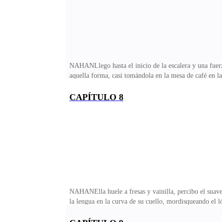
NAHANLlego hasta el inicio de la escalera y una fuer
aquella forma, casi tomándola en la mesa de café en 
largos años de insomnio, de agitación, de miseria. Si
yo debería haber tenido valor y unirme a mi Amira, con
CAPÍTULO 8
suficientemente fuerte para acabar con todo.Voy al esc
indignado:—¿Pueden
NAHANElla huele a fresas y vainilla, percibo el suave 
la lengua en la curva de su cuello, mordisqueando el l
contra mi pecho, los pezones enrojecidos me atormentan
femeninas. Necesito estar dentro de su cuerpo, calien