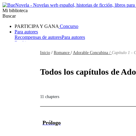
Mi biblioteca
Buscar
PARTICIPA Y GANA
Concurso
Para autores
Recompensas de autores
Para autores
Ranking
Navegar
Inicio
/
Romance
/
Adorable Concubina /
Capítulo 1 - 
Novelas
Cuentos Cortos
Todos
Romance
Hombre lobo
Mafia
Sistema
Fantasía
Urbano
LG
Todos los capítulos de Ad
11 chapters
Prólogo