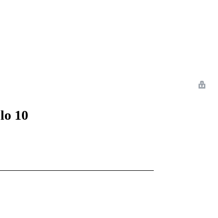
 Romance
Sci-Fi
Guerra
Otros
lo 10