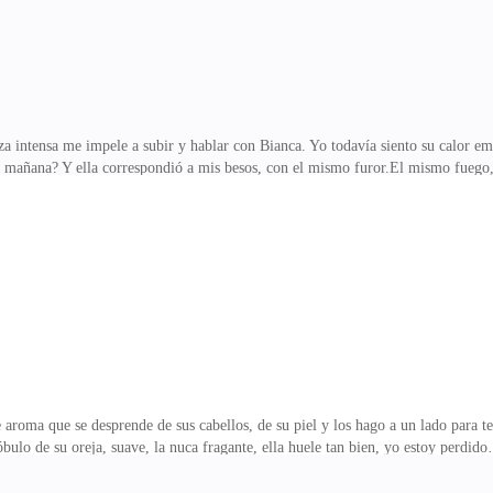
za intensa me impele a subir y hablar con Bianca. Yo todavía siento su calor 
la mañana? Y ella correspondió a mis besos, con el mismo furor.El mismo fueg
n nunca más ser tocado por una mujer, viviendo día tras día en un amargo deseo
 sus cabellitos rizados como de un ángel. Pero yo fui débil, decidí sobrevivir 
ritorio y tomo el juego de ajedrez, dirigiéndome al sótano. Salim y Armed están
aroma que se desprende de sus cabellos, de su piel y los hago a un lado para t
óbulo de su oreja, suave, la nuca fragante, ella huele tan bien, yo estoy perdi
 a través de la toalla.Busco con mis manos entre sus muslos, la piel tan suave,
te, suave, tocarle me parece tan certero, tan perfecto, mi corazón descompasad