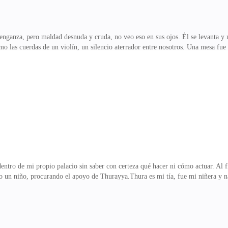
enganza, pero maldad desnuda y cruda, no veo eso en sus ojos. Él se levanta y
mo las cuerdas de un violín, un silencio aterrador entre nosotros. Una mesa fue 
a y me sirve una taza de café, que llena bien a cierta distancia, y yo observo l
 silencio a Nahan.—Bianca, toma tu café, no te voy a hacer ningún daño, por fa
o completar la frase, ¿será que mi corazón es tan idiota? ¿Por qué continúa c
el ser humano. —No puedo liber
o de mi propio palacio sin saber con certeza qué hacer ni cómo actuar. Al fi
mo un niño, procurando el apoyo de Thurayya.Thura es mi tía, fue mi niñera y n
o quiero. Entro en la cocina y las tres cocineras se mueven despavoridas, así q
alguna autoridad, aunque esté tan perdido, cruzo las manos en el pecho y les ag
 día, majestad.—Buen día, Jasmine, Fatimah, Nair, ¿Dónde está Thurayya? Fát