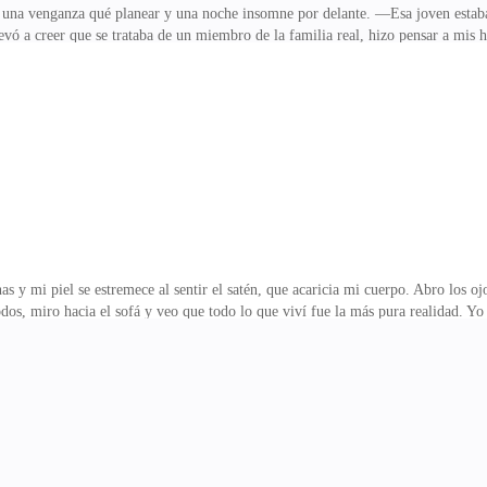
una venganza qué planear y una noche insomne por delante. —Esa joven estaba 
vó a creer que se trataba de un miembro de la familia real, hizo pensar a mis ho
 dices, Jafar? ¿El resumen de esa operación es que secuestraron a la mujer equ
na Antonia y ahora no sé qué hacer. —Luego te digo lo que se debe hacer, de pr
no fuese mi primo, seguro que yo mismo lo hago colgar de las bolas en medio d
mi piel se estremece al sentir el satén, que acaricia mi cuerpo. Abro los ojo
dos, miro hacia el sofá y veo que todo lo que viví fue la más pura realidad. Yo
ombre más guapo que yo he visto en mi vida y todo eso ya sería bastante extraño
me dicho, antes de dormir, que mis días estaban contados.Él me mira cauteloso
e averiguar si están tan suaves como imagino, y las ropas tradicionales de ayer,
ata azul ce