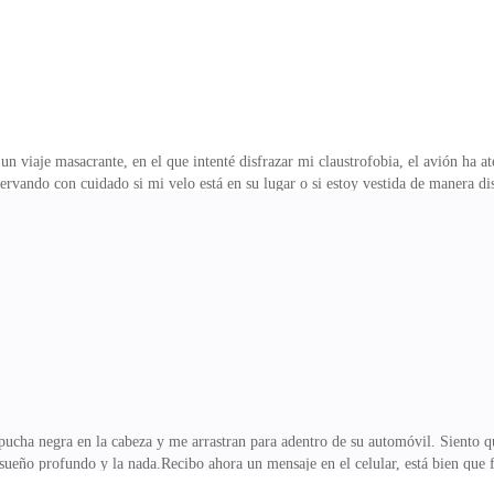
aje masacrante, en el que intenté disfrazar mi claustrofobia, el avión ha ater
ervando con cuidado si mi velo está en su lugar o si estoy vestida de manera dis
ara asistir al casamiento de Brenda, pero después de mucho implorar a mi jefe
los costos de mi viaje a Qatar. Todavía no lo conozco, pero creo que debe ser 
hombre con una calma tibetana. Pero ellos merecen esa felicidad. Solo sé lo m
ucha negra en la cabeza y me arrastran para adentro de su automóvil. Siento 
ueño profundo y la nada.Recibo ahora un mensaje en el celular, está bien que f
entro de poco aterrizará en Manama y estoy listo para llevar a cabo mi venganz