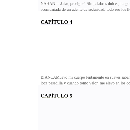
NAHAN— Jafar, prosigue! Sin palabras dulces, tengo 
acompañada de un agente de seguridad, todo eso los lle
trajeron, pero es una amiga de la reina Antonia.—¿Qué
yo lo supe hace poco, ellos la confundieron con la rei
CAPÍTULO 4
ojos hacia donde estoy, veo sus manos temblar, si él 
su rey,
BIANCAMuevo mi cuerpo lentamente en suaves sábanas y 
loca pesadilla y cuando tomo valor, me elevo en los co
siquiera que existía, él es, sin sombra de dudas, el h
con la cara más tranquila del mundo, después de haber
CAPÍTULO 5
cabellos todavía están húmedos, lo que me trae deseos d
un corte perfecto.Los zapatos de piel italiana y la corb