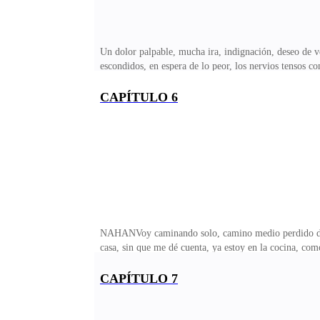
Un dolor palpable, mucha ira, indignación, deseo de v
escondidos, en espera de lo peor, los nervios tensos co
ornamentan el mantel delicado de lino. Nahan me observ
pudiese vislumbrar mi futuro, pidiendo respuestas en
CAPÍTULO 6
quiero saber. —¿Me vas a liberar o decidiste…?No pued
esperanza, la muleta de los locos? Prefiero creer en 
NAHANVoy caminando solo, camino medio perdido dentr
casa, sin que me dé cuenta, ya estoy en la cocina, co
ambulante en las horas que preciso y también cuando n
las pelotas. Ergo, lo acepto, intentando demostrarme 
CAPÍTULO 7
devuelve el gesto, curvándose innecesariamente.—Buen
explicar, ¿por qué s