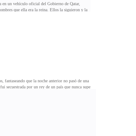
en un vehículo oficial del Gobierno de Qatar,
mbres que ella era la reina. Ellos la siguieron y la
ivocada, es eso lo que me quieres decir?—Sí, mi rey,
eferencia, tome una cuerda bien gruesa.Jafar abre los
el salón de baile.— Mi rey. — Nada más, si yo fuese
s, fantaseando que la noche anterior no pasó de una
 fui secuestrada por un rey de un país que nunca supe
, si no fuese porque dicho sujeto me estaba observando
 y percibo que ya tomó un baño y se arregló. Sus
 dieron lugar a un traje de tres piezas color plomo, de