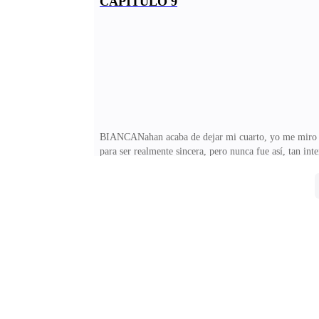
CAPÍTULO 9
nombrar… pero que me invade, me consume, es algo qu
noches vaga po
BIANCANahan acaba de dejar mi cuarto, yo me miro en 
para ser realmente sincera, pero nunca fue así, tan i
venganza personal, los sentimientos que debería sentir 
pudorosa sexual y emocionalmente, las convicciones rel
los brazos de Nahan me siento tan bonita, deseada, co
s