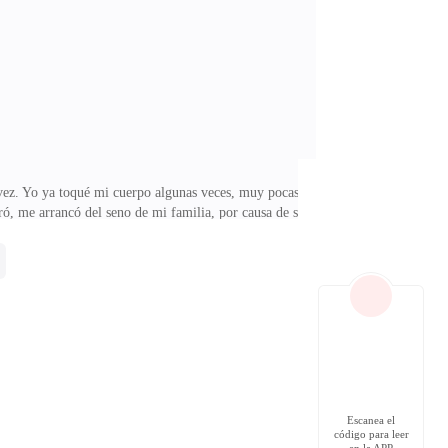
esa cáscara de hombre, de macho, que todas las
vez. Yo ya toqué mi cuerpo algunas veces, muy pocas,
ró, me arrancó del seno de mi familia, por causa de su
erlo, de que él me haga suya. Siempre fui una chica
lacer era algo feo, vulgar, sucio.Pero cuando estoy en
tar mal. Termino de vestirme y cuando estoy lista para
Escanea el
código para leer