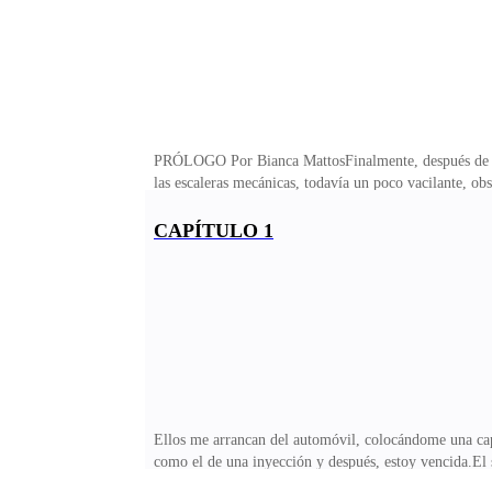
PRÓLOGO Por Bianca MattosFinalmente, después de un vi
las escaleras mecánicas, todavía un poco vacilante, obs
Infortunadamente, no conseguí permiso en el trabajo p
podía creer cuando Brenda dijo que mi cuñado pagaría 
CAPÍTULO 1
las travesuras de mi hermana, estoy segura que es un 
por el difícil carác
Ellos me arrancan del automóvil, colocándome una cap
como el de una inyección y después, estoy vencida.El s
transcurriendo de acuerdo a lo que planeé. El avión d