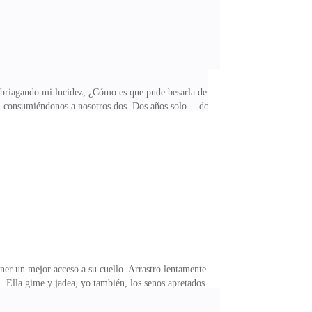
embriagando mi lucidez, ¿Cómo es que pude besarla de
o, consumiéndonos a nosotros dos. Dos años solo… dos
 de venganza, teniendo que convivir con mi cobardía,
para mi pueblo, para conducirlos, no fui lo
 en la puerta, vigilando a Jafar, y yo pregunto
ener un mejor acceso a su cuello. Arrastro lentamente
do…Ella gime y jadea, yo también, los senos apretados
 yo subo y bajo y llego hasta sus caderas, tan
o, derramado en deseo y en algo más que no consigo