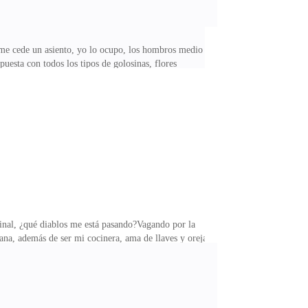
 me cede un asiento, yo lo ocupo, los hombros medio
puesta con todos los tipos de golosinas, flores
a taza como si en ese líquido caliente y oscuro yo
vor come.Consigo, con voz trémula, preguntarle lo que
reyendo que todo va a terminar bien? ¿Será la
nal, ¿qué diablos me está pasando?Vagando por la
ana, además de ser mi cocinera, ama de llaves y oreja
ue cruzo la puerta. A veces esos protocolos me hinchan
radezco moviendo la cabeza.Jasmine se anticipa y
ima da un paso al frente y balbucea intentando