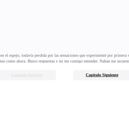
e me regocija, haciéndome sentir nuevamente vivo, de nuevo una persona, no 
el espejo, todavía perdida por las sensaciones que experimenté por primera 
ntenso como ahora. Busco respuestas y no me consigo entender. Nahan me secuest
por él serían odio, ira, repulsión, no este deseo, esta necesidad visceral de ten
igiosas, rígidas de mi familia siempre me hicieron creer que la búsqueda del p
Capítulo Anterior
Capítulo Siguiente
mpleta. Me culpo y me avergüenzo, lo que siento por él, está mal, solo puede es