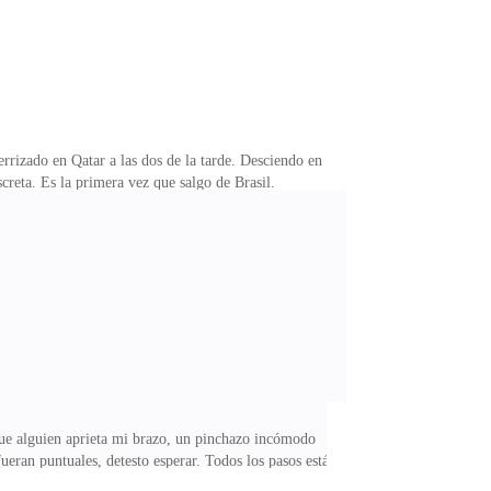
rizado en Qatar a las dos de la tarde. Desciendo en
creta. Es la primera vez que salgo de Brasil.
 en el Museo Nacional de UFRJ conseguí salir y no
un tipo con una paciencia de Job para poder aguantar
ucho que mis oídos escucharon los lamentos de Brenda
que alguien aprieta mi brazo, un pinchazo incómodo
ueran puntuales, detesto esperar. Todos los pasos están
a con esa familia de asesinos. Karim Omar, antiguo rey