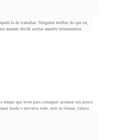
mpedi-la de trabalhar. Ninguém melhor do que eu,
nos quando decidi aceitar aqueles treinamentos
tava na verdade, dando todo o meu sangue, e treinando
 esse período de cinco anos, mas sofri calado e lutei
 ela daquele sofrimento, me julgo até hoje, por ter
o tempo que levei para conseguir arrumar um pouco a
ei muda o percurso todo, pois se falasse, falaria
 banho Maria, mas as vezes torra a minha paciência e
 com todos. Foi divertido ver que ele percebeu tarde
menso. Desci dois andares a cima, pela lógica a sala