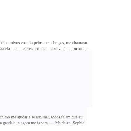
abelos ruivos voando pelos meus braços, me chamaram
a ela... com certeza era ela... a ruiva que procuro por
 na cor nude, e os mesmos olhos verdes. — Você? —
te conheço! — falou rude, e eu mal conseguia falar.
m frequentava boates! Agora me dá licença que hoje é
nimo me ajudar a se arrumar, todos falam que eu
a gandaia, e agora me ignora. — Me deixa, Sophia!
pois que o meu pai faleceu a gente quase não conseguiu