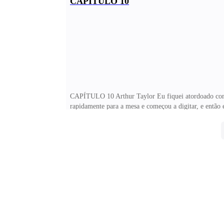
CAPÍTULO 10
imaginei na vida um homem encostar, e principalmente
isso se tivesse oportunidade, pois a briga const
CAPÍTULO 10 Arthur Taylor Eu fiquei atordoado com a
rapidamente para a mesa e começou a digitar, e então
mãos pelos cabelos. — Você é louco, Arthur! Claro que
enquanto organizava as coisas da mesa. — Ela tem um 
você se casou, não é? Ela não casou com ninguém, ape
não está dando c