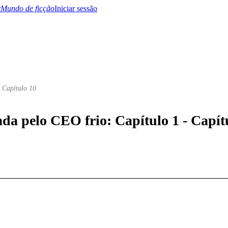
Mundo de ficção
Iniciar sessão
- Capítulo 10
BTQ+
YA/TEEN
Paranormal
Misterio/Thriller
Oriental
Juegos
Historia
MM
ada pelo CEO frio: Capítulo 1 - Capít