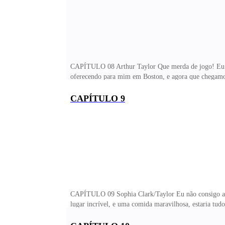
CAPÍTULO 08 Arthur Taylor Que merda de jogo! Eu pen
oferecendo para mim em Boston, e agora que chegamos
de fogo, me excita! Até o fato do corno do Hugo ter d
possessivo. Seria mesmo a cicatriz do meu rosto, que a
CAPÍTULO 9
temos um almoço com os clientes da Texas Farm, como 
falei. — Hum... essa eu quero ver de per
CAPÍTULO 09 Sophia Clark/Taylor Eu não consigo acr
lugar incrível, e uma comida maravilhosa, estaria tudo 
empurrava... e acabei tomando a pior das decisões, qu
sabia tão bem aonde encostava, para que eu ficasse n