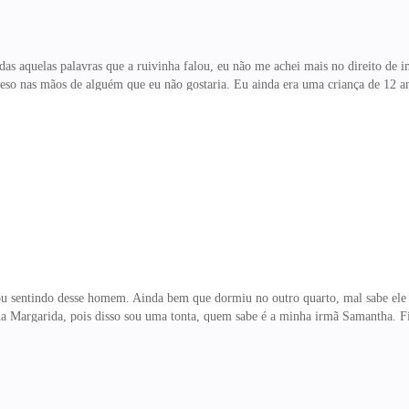
 aquelas palavras que a ruivinha falou, eu não me achei mais no direito de i
reso nas mãos de alguém que eu não gostaria. Eu ainda era uma criança de 12 a
enquanto o Don Pieter pensava que eu estava me preparando para a máfia, eu es
e tirar a minha mãe de lá. Apanhei como um adulto e foi muito castigado durante
uele lugar. Eu nunca me perdoei por ter falhado, e precisar de ajuda para tirar
no fim
 sentindo desse homem. Ainda bem que dormiu no outro quarto, mal sabe ele 
 Margarida, pois disso sou uma tonta, quem sabe é a minha irmã Samantha. Fiqu
omem doido, que pensa que eu sou realmente a esposa dele, e preciso levar em
ou sua esposa não vai rolar! E, não vou mentir pra ninguém, ele que se explique,
até dei um tchauzinho para abalar pelo menos um pouco do ego dele, que é tão i