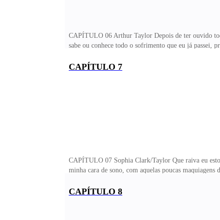
CAPÍTULO 06 Arthur Taylor Depois de ter ouvido todas
sabe ou conhece todo o sofrimento que eu já passei, p
horrorosos pelos quais me faziam passar, até porque 
muito além do que o suficiente, para conseguir fugir, 
CAPÍTULO 7
o quanto eu pude para libertar a mim e a minha mãe daq
demorado tanto para conseguir uma boa estratégia, e 
CAPÍTULO 07 Sophia Clark/Taylor Que raiva eu estou
minha cara de sono, com aquelas poucas maquiagens da
merda, e não confio muito no comportamento daquele h
não resisto. Aquela história de aliança, e dizer que s
CAPÍTULO 8
demais que eu estava fechando a porta do elevador, e 
dele fica na cobertura, então vou dar um