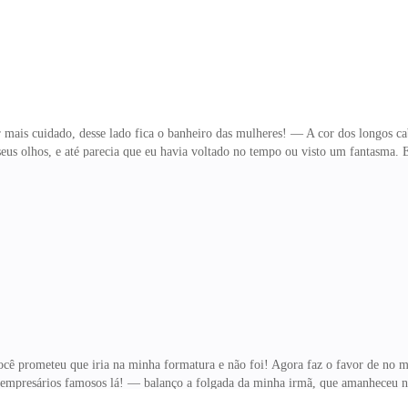
is cuidado, desse lado fica o banheiro das mulheres! — A cor dos longos c
seus olhos, e até parecia que eu havia voltado no tempo ou visto um fantasma. Er
 o seu corpo, agora cheio de curvas, num vestido discreto, longo e brilhante,
os, mas ela se afastou. — Você deve estar me confundindo com alguém, eu nem 
os! — expliquei, mas ela movia a cabeça, negando. — Há oito anos eu ainda ne
erta, feito um tolo, ali soz
prometeu que iria na minha formatura e não foi! Agora faz o favor de no mí
empresários famosos lá! — balanço a folgada da minha irmã, que amanheceu n
você sabe se arrumar! — falou colocando o travesseiro na cara, e eu bufei. De