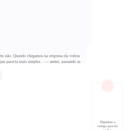
ura de raiva e desejo, poderia facilmente matá-lo por
bém não. Quando chegamos na empresa ela voltou
ue parecia mais simples... — sentei, passando as
a, não será muito fácil contornar! — Yuri comentou,
casados, e ela não me quer... — Talvez, porque só
ão vou desistir. — Então, mude o jogo! Se de um jeito
Digitalize o
código para ler