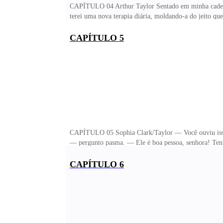
CAPÍTULO 04 Arthur Taylor Sentado em minha cadeira 
terei uma nova terapia diária, moldando-a do jeito que
claro que está jogando, o que ela não sabe, é que nes
na cadeira à minha frente. — Fale baixo, Yuri! Isso a
CAPÍTULO 5
alternativa! — digo, mas logo me distraio vendo a mi
daquela mesa. — Cara, o que está fazendo? — lev
CAPÍTULO 05 Sophia Clark/Taylor — Você ouviu isso,
— pergunto pasma. — Ele é boa pessoa, senhora! Tenh
celular e levei até o quarto aonde dormi, preciso te
que eu tenha tentado com isso falhou, porquê até sobr
CAPÍTULO 6
até me atentei a tentar discar em dois números que sus
poderia ser mais az