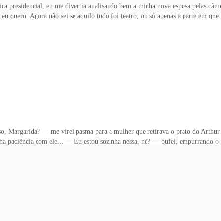
presidencial, eu me divertia analisando bem a minha nova esposa pelas câme
 eu quero. Agora não sei se aquilo tudo foi teatro, ou só apenas a parte em que 
sa matéria, eu sou professor. — Nossa, o casamento já está te fazendo bem! Rin
inda não foi divulgado, só preciso de um pequeno espaço para convencer a minh
nha ruivinha andando com aquela calcinha tentadora na minha cozinha, e a mi
 Margarida? — me virei pasma para a mulher que retirava o prato do Arthur 
a paciência com ele... — Eu estou sozinha nessa, né? — bufei, empurrando o 
ntar lembrar de todos os números de alguém que conheço. Ao me sentar na cama 
e sairmos, aquele mentiroso mentiu, se ele soubesse a minha dificuldade em faz
peitei serem da minha irmã, porém a merda do celular tão moderno, dizia que nã