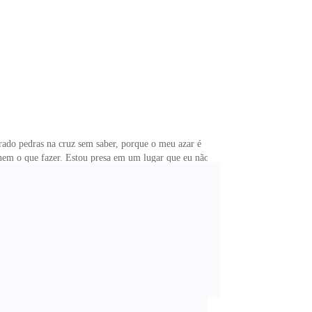
Eu te ajudo, vem filha! — minha mãe me puxou pelo
deira, começou o milagre, me deixando bonita, ainda
ado pedras na cruz sem saber, porque o meu azar é
 nem o que fazer. Estou presa em um lugar que eu não
 as minhas coisas ficaram no carro, inclusive a
igo chegar a um ponto de vista coerente, nada do que
da diferente de um contrato administrativo, e nem