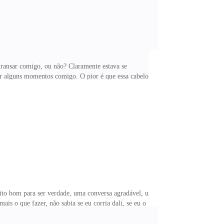
ransar comigo, ou não? Claramente estava se
r alguns momentos comigo. O pior é que essa cabelo
eguir tê-la, e ele ela não ter tratado mal, me deixou
so respirar, e esse foi o momento. — Arthur! Hoje
cara! Eu já tenho tudo planejado, não se preocupe! —
to bom para ser verdade, uma conversa agradável, um
ais o que fazer, não sabia se eu corria dali, se eu o
 O problema é que eu não sabia que o filho da mãe
e quando senti a mão dele em um lugar que nunca