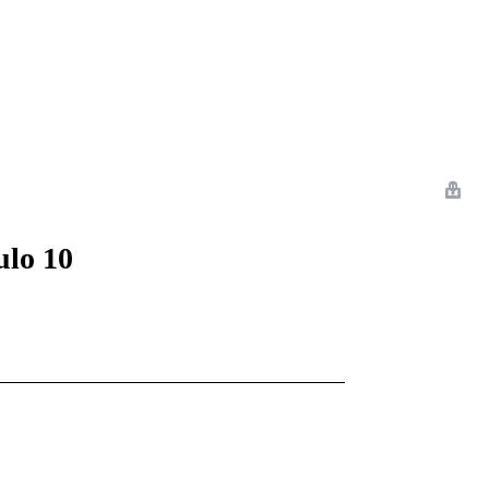
 Romance
Sci-Fi
Guerra
Otros
ulo 10