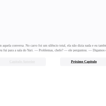
 num local como aquele aonde a gente estava, cheio de pessoas. Senti uma mist
quela conversa. No carro foi um silêncio total, ela não dizia nada e eu tam
 eu fui para a sala do Yuri. — Problemas, chefe? — ele perguntou. — Digamos q
 teria problemas, quero só ver quando a tua família souber dessa confusão tod
gênio forte, não quer envolvimento nenhum, não sei o que faço, pois, estamos 
Capítulo Anterior
Próximo Capítulo
nas assinou um contrato de trabalho. — me cortou. — Já está feito, Yuri! Eu n