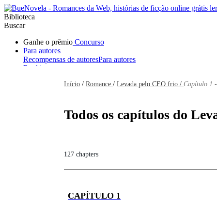
Biblioteca
Buscar
Ganhe o prêmio
Concurso
Para autores
Recompensas de autores
Para autores
Ranking
Navegar
Início
/
Romance
/
Levada pelo CEO frio /
Capítulo 1 
Novelas
Contos Curtos
Todos
Romance
Hombre lobo
Mafia
Sistema
Fantasía
Urbano
LG
Todos os capítulos do Lev
127 chapters
CAPÍTULO 1