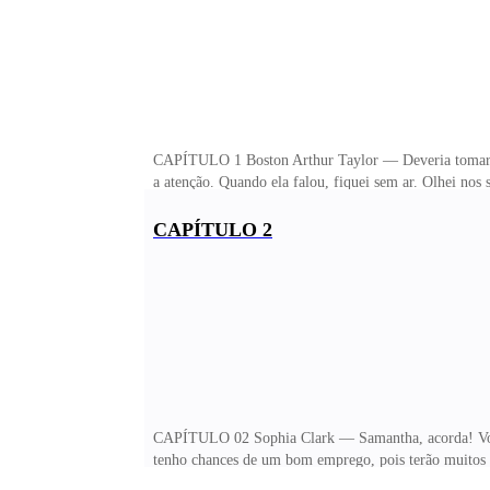
CAPÍTULO 1 Boston Arthur Taylor — Deveria tomar ma
a atenção. Quando ela falou, fiquei sem ar. Olhei nos 
oito anos seguidos e nunca mais encontrei. Olhei para
perguntei, colocando a minha mão sobre os seus ombr
CAPÍTULO 2
— Você me beijou na boate da principal a uns oito an
uma noite importante! — falou, e me deixou de boca ab
CAPÍTULO 02 Sophia Clark — Samantha, acorda! Você 
tenho chances de um bom emprego, pois terão muitos 
Eu já falei que vou na formatura, mas vou depois! E, 