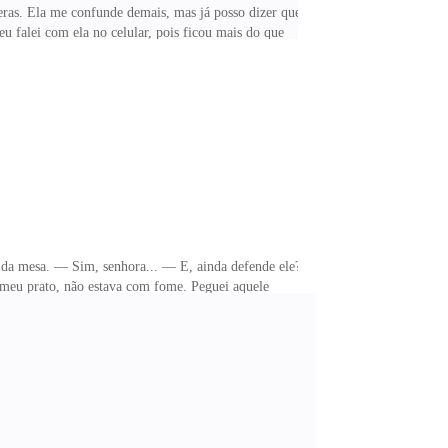
ras. Ela me confunde demais, mas já posso dizer que
eu falei com ela no celular, pois ficou mais do que
do logo pela manhã... — Yuri entra zombando, e senta
a querida esposa que somos casados, e ela não tem
nha mente se perde em desejos obscenos dela em cima
da mesa. — Sim, senhora... — E, ainda defende ele?
meu prato, não estava com fome. Peguei aquele
me senti um pinheirinho de tão arrumada, o que quer
er maquiagem... Quebrei a cabeça durante o dia todo,
o aceitava ligações internacionais... será que eu