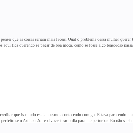
sei que as coisas seriam mais fáceis. Qual o problema dessa mulher querer t
 aqui fica querendo se pagar de boa moça, como se fosse algo tenebroso passa
ado em cima dela na minha cara, me deixou louco por ela. O fato de eu não cons
 irrita? Saí de lá, e fui trabalhar da sala do Yuri, pois de vez em quando preci
vai fazer para controlar a sua esposinha? — Yuri pergunta. — Mais respeito, 
editar que isso tudo esteja mesmo acontecendo comigo. Estava parecendo mui
perfeito se o Arthur não resolvesse tirar o dia para me perturbar. Eu não sabia m
e foi a de não fazer nada, pois até mesmo não fazer nada se torna uma decisão.
as condições que fiquei, completamente deploráveis! Mas, cheguei ao meu limit