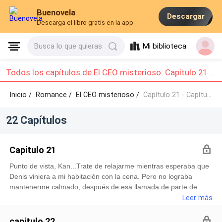
Buenovela
Descargar
Descarga el libro gratis en la app
Mi biblioteca
Busca lo que quieras
Todos los capítulos de El CEO misterioso: Capítulo 21 - Capítulo 22
Inicio /
Romance
/
El CEO misterioso /
Capítulo 21 - Capítulo 22
22 Capítulos
Capitulo 21
Punto de vista, Kan...Trate de relajarme mientras esperaba que
Denis viniera a mi habitación con la cena. Pero no lograba
mantenerme calmado, después de esa llamada de parte de
Daniel, me coloque demasiado inquieto, ese tipo no me cae
Leer más
también como me cae Denis.Tome mi computadora para buscar
los vídeos de esa hora, los audios y demás, sobre todo para
capitulo 22