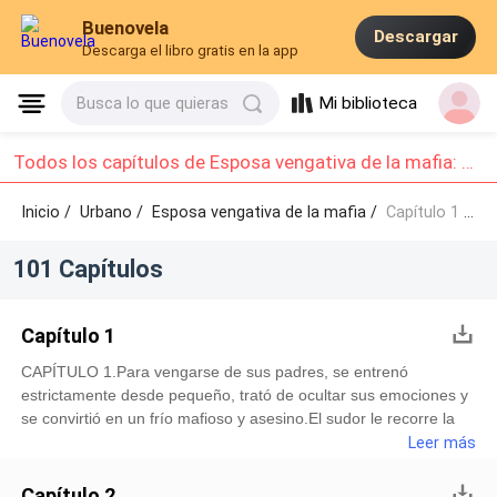
Buenovela
Descargar
Descarga el libro gratis en la app
Mi biblioteca
Busca lo que quieras
Todos los capítulos de Esposa vengativa de la mafia: Capítulo 1 - Capítulo 10
Inicio /
Urbano
/
Esposa vengativa de la mafia /
Capítulo 1 - Capítulo 10
101 Capítulos
Capítulo 1
CAPÍTULO 1.Para vengarse de sus padres, se entrenó
estrictamente desde pequeño, trató de ocultar sus emociones y
se convirtió en un frío mafioso y asesino.El sudor le recorre la
piel, cada esfuerzo que hace con las pesas no llegan ni siquiera
Leer más
al esfuerzo que él realmente desea. Necesita más pesoMark se
inspecciona en el espejo mientras hace ejercicio. Sus músculos
Capítulo 2