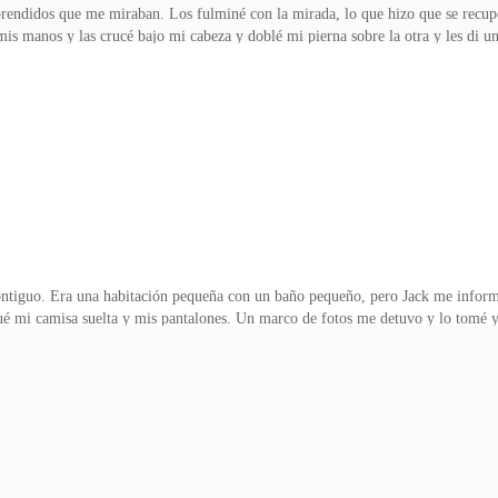
prendidos que me miraban. Los fulminé con la mirada, lo que hizo que se recup
is manos y las crucé bajo mi cabeza y doblé mi pierna sobre la otra y les di un
n gesto así de su rehén, y además de una chica. Pensaron que me iba a asustar o q
a soy Blade.Luego el otro dijo:—Hola soy Jack.Los miré y salté de la cama hac
 salir de esta habitación, espera.Ya estaba fuera de la habitación caminando h
ir allí.Bla, bla,
contiguo. Era una habitación pequeña con un baño pequeño, pero Jack me infor
mi camisa suelta y mis pantalones. Un marco de fotos me detuvo y lo tomé y
é con mamá— argumentó Raw, mi hermano mayor.—No, yo me sentaré con ella
—Yo…—Yo…—Vale ya está bien, paren los dos ahora mismo— intervino pap
w.—Está bien Andrea, deja que tu hermano se siente con tu mamá esta vez—. P
or de mi pecho.—Ahora no pongas esa cara, ven aquí— dijo mamá abriendo l