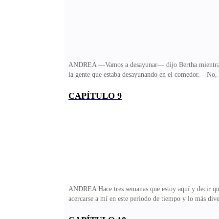
ANDREA —Vamos a desayunar— dijo Bertha mientras m
la gente que estaba desayunando en el comedor.—No, l
¿Por qué lo vamos a tener a solas lejos de ellos?— Pr
apenas dijo los tres monos entraron en la sala con c
CAPÍTULO 9
Todo el tiempo podía sentir que alguien me quemaba e
tontería— pensé y golpeé mi mano intencionadamente 
ANDREA Hace tres semanas que estoy aquí y decir que
acercarse a mí en este periodo de tiempo y lo más div
todo esto, sólo dos personas han conseguido irritarme
encuentro me da su tratamiento de hombros fríos e inc