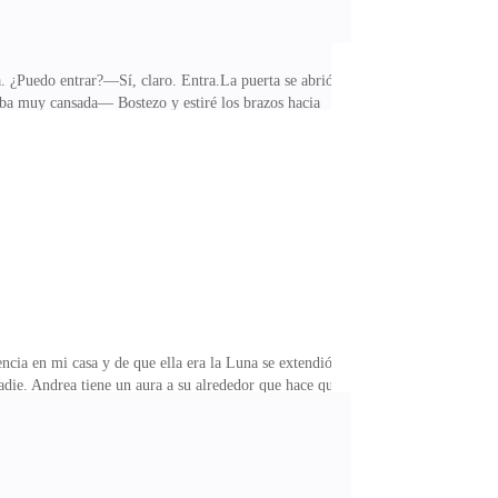
Puedo entrar?—Sí, claro. Entra.La puerta se abrió
a muy cansada— Bostezo y estiré los brazos hacia
y abriendo mi bolso cogí una sudadera negra y mis
 Me trenzé el pelo a un lado y me puse la ropa y salí
—Uh estaba pensando en desempacar tus cosas y
cia en mi casa y de que ella era la Luna se extendió
die. Andrea tiene un aura a su alrededor que hace que
na de los hombres lobo.Aunque es hermosa, lo más
o son mucho más fuertes que los humanos en el
 que los humanos no conocen a los hombres lobo, y