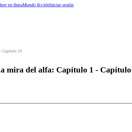
Mundo ficción
Iniciar sesión
- Capítulo 10
BTQ+
YA/TEEN
Paranormal
Misterio/Thriller
Oriental
Juegos
Historia
MM
la mira del alfa: Capítulo 1 - Capítulo