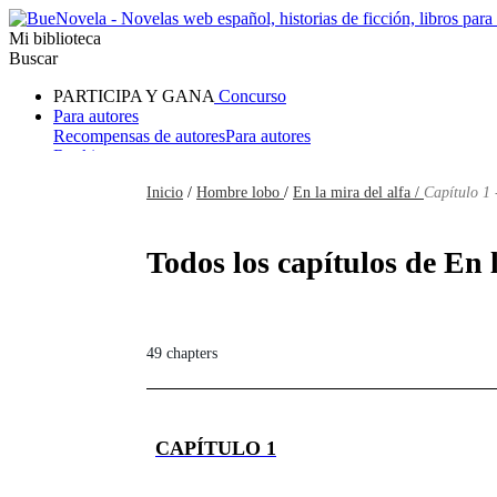
Mi biblioteca
Buscar
PARTICIPA Y GANA
Concurso
Para autores
Recompensas de autores
Para autores
Ranking
Navegar
Inicio
/
Hombre lobo
/
En la mira del alfa /
Capítulo 1 
Novelas
Cuentos Cortos
Todos
Romance
Hombre lobo
Mafia
Sistema
Fantasía
Urbano
LG
Todos los capítulos de En 
49 chapters
CAPÍTULO 1