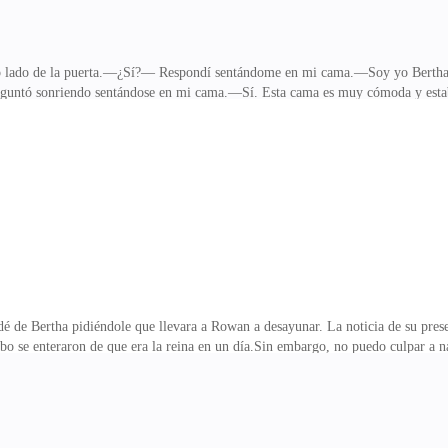
lado de la puerta.—¿Sí?— Respondí sentándome en mi cama.—Soy yo Bertha. ¿
untó sonriendo sentándose en mi cama.—Sí. Esta cama es muy cómoda y estab
a te ha pedido que bajes a desayunar— dijo y yo asentí.Me levanté de la cama 
 baño para hacer mis necesidades.Me di una ducha rápida y me lavé los dientes.
sas.—¿Qué estás haciendo?— Pregunté con voz neutra pillándola desprevenida.
n tus cosas personales— dijo arrepentida y guardó el
de Bertha pidiéndole que llevara a Rowan a desayunar. La noticia de su presen
 se enteraron de que era la reina en un día.Sin embargo, no puedo culpar a na
 está emparejada con un rey de los hombres lobo, lo que la convierte en la rei
 tienen comparación con los hombres lobo en ningún sentido. Los hombres lob
teligencia.Estar emparejado con un humano significa responsabilidad. Se supone
 de ella y de su vida, ya que es mi otra mit