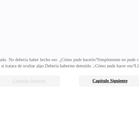
í que no entiendo dónde está el problema. A Lily le gusta Dillon. A Dillon le gu
ueden saltar?— Me preguntó Blade ju
do. No debería haber hecho eso. ¿Cómo pude hacerlo?Simplemente no pude co
 si tratara de ocultar algo.Debería haberme detenido. ¿Cómo pude hacer eso?Ll
ando una mano de mi pelo inhalé profundamente y me senté en mi silla. Suspiré
erza pasó ante mis ojos y me levanté de golpe de mi asiento. Tirando los papeles
Capítulo Anterior
Capítulo Siguiente
s ojos.—Estuvo mal. Me equivoqué—, murmuré para mis adentros. Me dolía el co
briendo los ojos, miré por el cristal