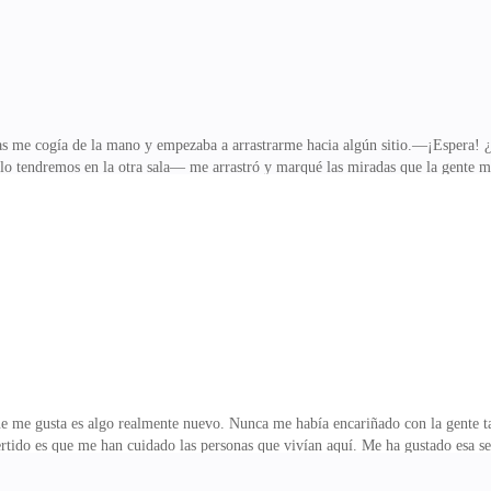
e cogía de la mano y empezaba a arrastrarme hacia algún sitio.—¡Espera! ¿
o tendremos en la otra sala— me arrastró y marqué las miradas que la gente m
egunté—Blade y Jack e incluso el Alfa se unirán a nosotros aquí— dijo mientra
ara estoica.—¿Qué van a comer Pan o cereales?— Preguntó Bertha desde el otro 
l costado. Miré a mi izquierda y vi como el rey kong me observaba lentamente
sobre la mesa haciéndole salir de su pequeño mu
 me gusta es algo realmente nuevo. Nunca me había encariñado con la gente t
ertido es que me han cuidado las personas que vivían aquí. Me ha gustado esa se
.La primera es esa rubia chic Lilly y la segunda es el cabrón de Dillon.No sé 
luso me regaña burlándose de que soy un niño y débil lo que no.Estoy cansada d