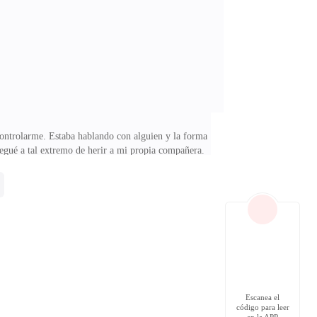
sta su trabajo y su gente. A su gente le gusto yo.Qué
ntrolarme. Estaba hablando con alguien y la forma
egué a tal extremo de herir a mi propia compañera.
 y me apoyé en el reposacabezas de la silla cerrando
 y todo lo que había en mi escritorio me dirigí hacia
razón por haber sido yo quien lo hizo. Mi lobo se
Escanea el
código para leer