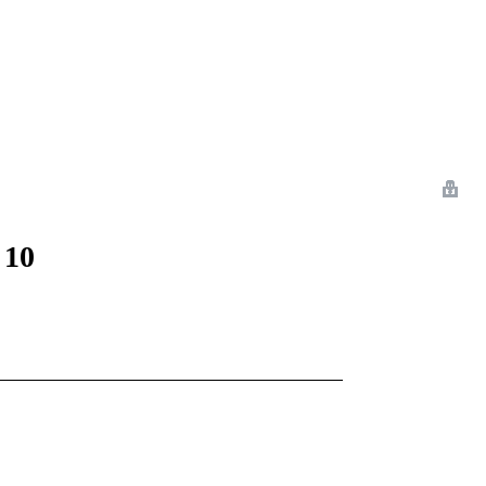
 Romance
Sci-Fi
Guerra
Otros
 10