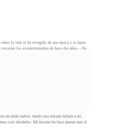
 cómo la vida te ha recogido de una época y te lanza a
al recordar los acontecimientos de hace dos años.—No
 en la frente. Le prometí que volvería pronto.—No
ento me mostré reticente pensando que debía dejar mi
de nuevo y salí de la sala.Un profundo suspiro se
 con mi dedo índice, dando una mirada helada a un
iosa a mi alrededor. Mi mirada les hace pensar que el
bo y el heredero de una familia real, lo que me