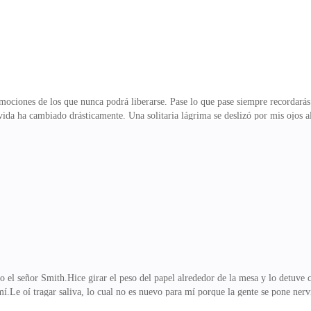
mociones de los que nunca podrá liberarse. Pase lo que pase siempre recordarás
ida ha cambiado drásticamente. Una solitaria lágrima se deslizó por mis ojos 
iedo—. La miré a los ojos y la estreché contra mi pecho, besándola suavemente
ajo—. Dejó de llorar y con sus manitas me sujetó la cara y sollozó. Por un mom
a responsabilidades. De acuerdo entonces, te esperaré.—Buena chica—. La besé 
rojo. Observé cómo pasaba el pa
 el señor Smith.Hice girar el peso del papel alrededor de la mesa y lo detuve
.Le oí tragar saliva, lo cual no es nuevo para mí porque la gente se pone nerv
timillonario y el hombre vivo más poderoso y temido. También soy un hombre lo