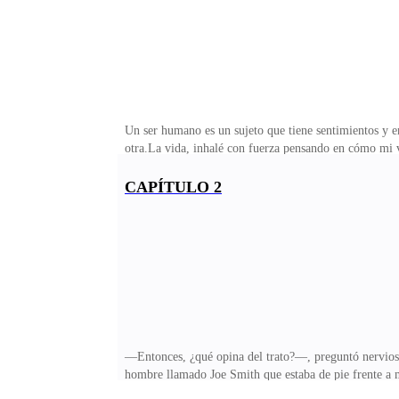
Un ser humano es un sujeto que tiene sentimientos y e
otra.La vida, inhalé con fuerza pensando en cómo mi v
quiero que te vayas. Por favor, no te vayas. Tengo m
llores, cariño, me voy por cosas importantes del trab
CAPÍTULO 2
trabajo y quedarme con ella, pero luego supe que tení
escapó de mi boca mientras miraba fuera de mi Audi 
—Entonces, ¿qué opina del trato?—, preguntó nervioso
hombre llamado Joe Smith que estaba de pie frente a mí
suelo se los va a tragar.Soy Dillon Manson Ross, mul