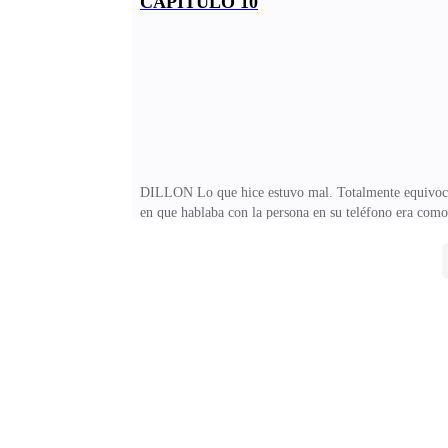
CAPÍTULO 10
Dillon, al menos eso es lo que he oído hasta ahora. As
extraño triángulo.—¿Sabes por qué los edificios no p
DILLON Lo que hice estuvo mal. Totalmente equivoca
en que hablaba con la persona en su teléfono era como
Fue un error por mi parte, totalmente equivocado. Tir
los ojos.La escena en la que agarraba su cuello con fu
la ventana de cristal y me apoyé en ella cerrando lo
enfadó conmigo por haber cometido semejante crimen.A