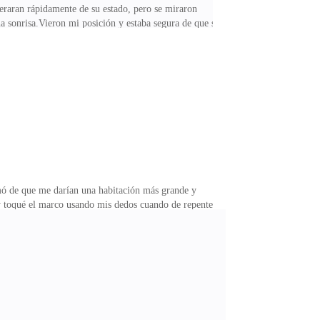
eraran rápidamente de su estado, pero se miraron
a sonrisa.Vieron mi posición y estaba segura de que se
ue iba a intentar escapar, lo que sin duda haría más
iéndolos retroceder sorprendidos. Entonces empecé a
acia Dios sabe dónde. Pronto se unieron a mí y
mó de que me darían una habitación más grande y
 toqué el marco usando mis dedos cuando de repente
— exigí, empujándolo.—No, yo me sentaré con ella
á, separándonos.—Papá quiero sentarme con mamá—
apá dijo con severidad, sin dejar espacio para un
os br