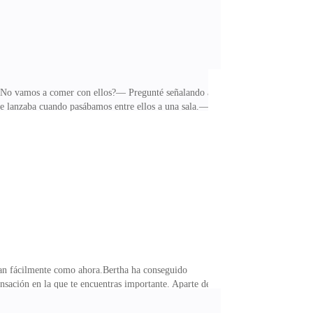
No vamos a comer con ellos?— Pregunté señalando a
e lanzaba cuando pasábamos entre ellos a una sala.—
s empezaba a poner los platos en la mesa.La ayudé y
lado de la mesa.—Pan por favor— le dije sonriéndole.
 agitando sus ojos como si intentara leerme.—Qué
an fácilmente como ahora.Bertha ha conseguido
nsación en la que te encuentras importante. Aparte de
qué problema tiene conmigo, pero cada vez que me
e estos dos. El problema es que a Lily le gusta