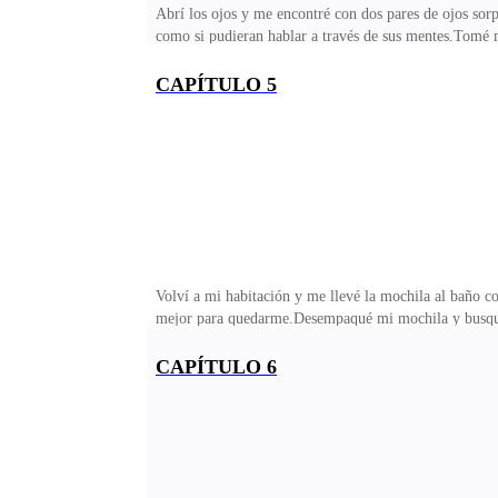
Abrí los ojos y me encontré con dos pares de ojos sor
como si pudieran hablar a través de sus mentes.Tomé m
les iban a salir los ojos de las órbitas.No esperaban u
tarde.Uno de ellos se aclaró la garganta y dijo:—Hol
CAPÍTULO 5
caminar hacia la puerta.—Oye, ¿a dónde vas? No puedes
comenzaron sus balbuceos.No puedes ir aquí, no puedes 
Volví a mi habitación y me llevé la mochila al baño 
mejor para quedarme.Desempaqué mi mochila y busqué 
un recuerdo inundó mi mente.Flashback:—Me sentar
— argumentó.—Lo haré— le empujé con más fuerza.
CAPÍTULO 6
me quejé.—Ella hace esto siempre papá— argumentó Ra
“No”.—¡Bien!— Murmuré, cruzando las manos alreded