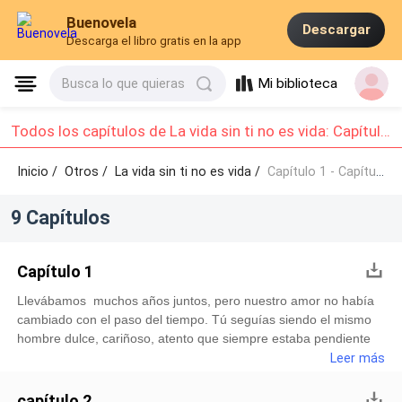
Buenovela
Descargar
Descarga el libro gratis en la app
Mi biblioteca
Busca lo que quieras
Todos los capítulos de La vida sin ti no es vida: Capítulo 1 - Capítulo 9
Inicio /
Otros
/
La vida sin ti no es vida /
Capítulo 1 - Capítulo 9
9 Capítulos
Capítulo 1
Llevábamos muchos años juntos, pero nuestro amor no había
cambiado con el paso del tiempo. Tú seguías siendo el mismo
hombre dulce, cariñoso, atento que siempre estaba pendiente
de mi como cuando nos conocimos. Todas las semanas me
Leer más
enviás un ramo de flores a pesar de que yo trabajo en una
floristería, me encanta que no cambies con el tiempo.-¿ Cómo
capítulo 2