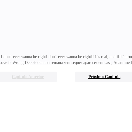
&a
 I don't ever wanna be rightI don't ever wanna be rightIf it's real, and if it's 
r Love Is Wrong Depois de uma semana sem sequer aparecer em casa, Adam me li
.Ele realmente chegou cedo em casa. Estava bêbado. Então liguei para minha m
ndo-os.Eu tinha medo do que Adam poderia fazer com eles, então sempre que ele
Capítulo Anterior
Próximo Capítulo
se um dedo nos meus filhos, eu o mataria!<