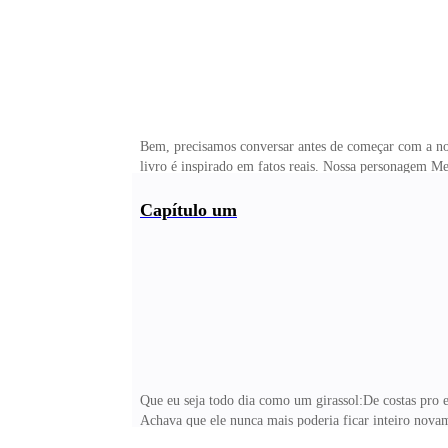
Bem, precisamos conversar antes de começar com a noss
livro é inspirado em fatos reais. Nossa personagem M
Recomendo cautela em ler, pois eles podem ser gatilh
conversava com algumas mulheres, mas eu via a necessi
Capítulo um
mulheres que vivem em relacionamentos abusivos perc
Que eu seja todo dia como um girassol:De costas pro e
Achava que ele nunca mais poderia ficar inteiro novam
juntariam; e isso me deixava indignada, porque antes 