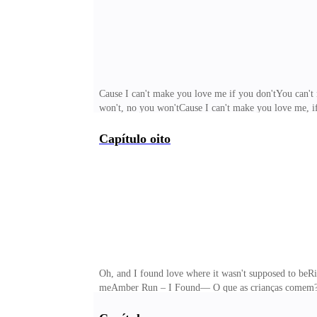
Cause I can't make you love me if you don'tYou can't 
won't, no you won'tCause I can't make you love me,
costas, com cuidado.— Não, eu preciso terminar o jant
pensa em você; nos seus filhos, que porra! — Ela grit
Capítulo oito
do chão e limpei tudo. Estava começando a refazer o j
Oh, and I found love where it wasn't supposed to beRi
meAmber Run – I Found— O que as crianças comem?— De
equilibrada, crianças detestam alguns tipos de legumes
ruim da gente ter vindo aqui? — perguntei, me senta