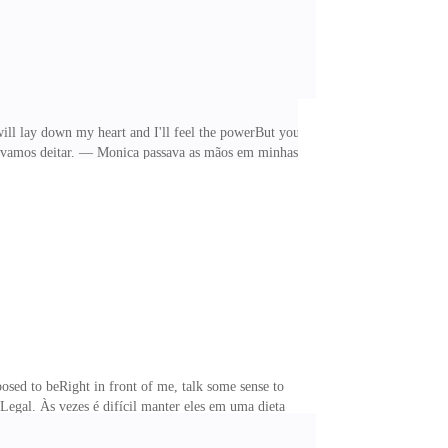
will lay down my heart and I'll feel the powerBut you
 vamos deitar. — Monica passava as mãos em minhas
 eu não interferisse! Larga de pensar naquele puto e
s que Pedro subiu, por insistência dela, me levantei
osed to beRight in front of me, talk some sense to
gal. Às vezes é difícil manter eles em uma dieta
 ele sorriu. — Sua esposa ou namorada não vai achar
e tinha alguém. Esbocei um sorriso amarelo. Ele