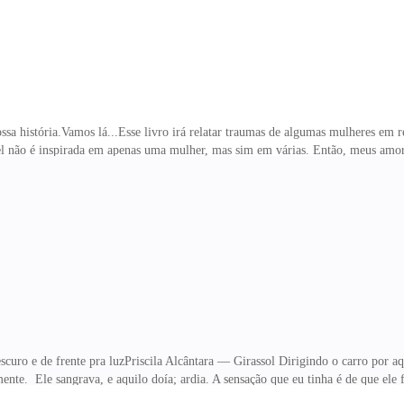
a história.Vamos lá...Esse livro irá relatar traumas de algumas mulheres em r
el não é inspirada em apenas uma mulher, mas sim em várias. Então, meus amore
os e podem sim fazer mal a algumas pessoas.Quando comecei a escrever o livro,
dade de acrescentar na história momentos mais agressivos, tantos físicos quant
eberem que a culpa não é delas. Você pode e de
scuro e de frente pra luzPriscila Alcântara — Girassol Dirigindo o carro por a
ente. Ele sangrava, e aquilo doía; ardia. A sensação que eu tinha é de que ele 
de tudo começar, sempre me senti inteira.Eu sabia, eu conseguia compreender qu