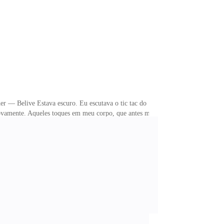
sito? Será que cada situação faz com que a gente
r — Belive Estava escuro. Eu escutava o tic tac do
 novamente. Aqueles toques em meu corpo, que antes me
deixava indignada, porque tudo o que eu mais queria
nha camiseta no criado-mudo e a vesti. Passei a mão