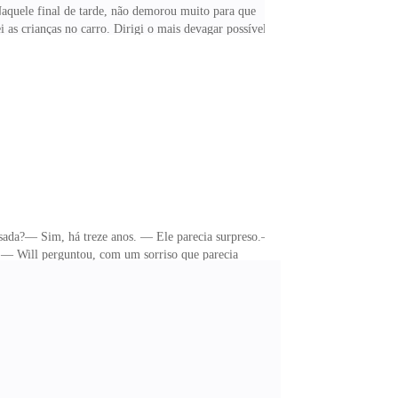
 Naquele final de tarde, não demorou muito para que
 as crianças no carro. Dirigi o mais devagar possível,
tuação?Não conseguia esquecer as razões pelas quais eu
e atingir. Ou poderia simplesmente ter um ataque de
asada?— Sim, há treze anos. — Ele parecia surpreso.—
— Will perguntou, com um sorriso que parecia
r para ele.Will se levantou e saiu. Poderia dizer que
mou.Ajeitei-me na cama e esperei por sua volta, mas