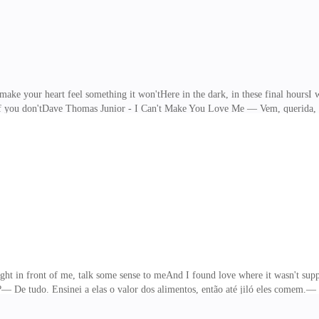
make your heart feel something it won'tHere in the dark, in these final hoursI 
 if you don'tDave Thomas Junior - I Can't Make You Love Me — Vem, querida,
ar. O Adam, ele...— Meu Deus, Melanie! Ele te bateu! A merda ia estar feita se
ou comigo. Abaixei a cabeça.— Monica, ele é seu irmão — falei, chorando.Depoi
antar
ght in front of me, talk some sense to meAnd I found love where it wasn't supp
 tudo. Ensinei a elas o valor dos alimentos, então até jiló eles comem.— Le
 e verduras.— Por isso, desde novos, eu tento ensinar isso a eles... — falei, e
ndo em um banco na cozinha.— Não. — Quer dizer então que eu estava certa. El