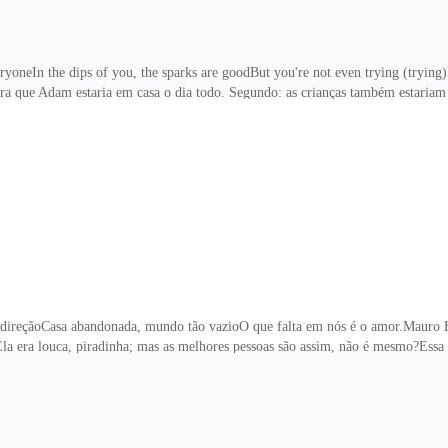
veryoneIn the dips of you, the sparks are goodBut you're not even trying (try
era que Adam estaria em casa o dia todo. Segundo: as crianças também estariam 
va para que o dia ocorresse pelo menos normal.Acordei às seis, como de costum
forte, como Adam gostava. Organizei a sala, subi para os quartos, peguei o cest
e ficaria nisso a manhã toda.Era difícil arruma
ireçãoCasa abandonada, mundo tão vazioO que falta em nós é o amor.Mauro 
la era louca, piradinha; mas as melhores pessoas são assim, não é mesmo?Essa 
e eu ria vinte e quatro horas por dia. Monica tinha esse astral maravilhoso q
.Hoje, sexta-feira, iria retirar o gesso do meu braço. Tiraria uma chapa e veri
 eu sinto