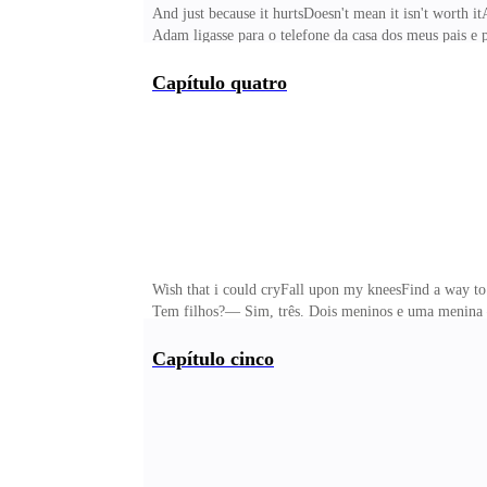
And just because it hurtsDoesn't mean it isn't worth 
Adam ligasse para o telefone da casa dos meus pais e p
pois eu não queria chegar em casa; não queria ver Ada
não agia... Adam era policial, era influente, poderia 
Capítulo quatro
fúria e matar todos nós.Adam amava as crianças, eu sa
Wish that i could cryFall upon my kneesFind a way t
Tem filhos?— Sim, três. Dois meninos e uma menina 
forçado.— Pedro tem treze, Jonas tem oito e minha caç
ele ficou decepcionado com a notícia. Seu semblante f
Capítulo cinco
ele demorou para voltar.Estar perto dele er