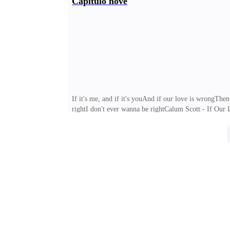
Capítulo nove
terminou de tomar um copo de água — Quer dizer: n
If it's me, and if it's youAnd if our love is wrongThen
rightI don't ever wanna be rightCalum Scott - If Ou
ordem, que a farra acabou porque ele estava de volta
duas horas ela estava lá, pegando os netos e paparica
poderia fazer qualquer coisa comigo, mas se encostas