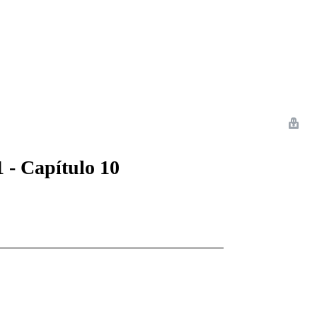
 Romance
Sci-Fi
Guerra
Otros
 - Capítulo 10