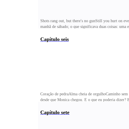
Shots rang out, but there's no gunStill you hurt on e
manhã de sábado; o que significava duas coisas: uma 
cuidado; prestar mais atenção em como eu me comporta
presunto.Assim que cheguei em casa, preparei um café 
Capítulo seis
dia de lavar roupas, e pelo tanto de roupa, eu sabia qu
Coração de pedraAlma cheia de orgulhoCaminho sem d
desde que Monica chegou. E o que eu poderia dizer? E
ano. Não só porque Adam não me tocou mais, mas porqu
espírito livre, era assim que eu gostava de imaginá-la
Capítulo sete
“Dona Mandona” em casa, eu quase não me esforcei. E