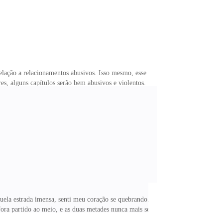
elação a relacionamentos abusivos. Isso mesmo, esse
s, alguns capítulos serão bem abusivos e violentos.
 não era para ser assim, porém, conforme eu
o psicológicos.Espero que esse livro sirva para muitas
quela estrada imensa, senti meu coração se quebrando.
fora partido ao meio, e as duas metades nunca mais se
e as mágoas e cicatrizes eram necessárias para que eu