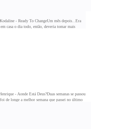
ing)Kodaline - Ready To ChangeUm mês depois...Era
em casa o dia todo, então, deveria tomar mais
e. Fui até a padaria, comprei pães, queijo e
o com roupas sujas e fui para a lavanderia. Hoje seria
Henrique - Aonde Está Deus?Duas semanas se passou
foi de longe a melhor semana que passei no último
ue contagiava quem estivesse por perto. Ela é um
a se seria preciso pôr novamente um gesso; mas com a