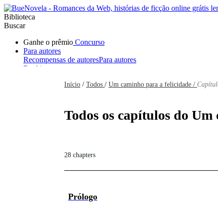
Biblioteca
Buscar
Ganhe o prêmio
Concurso
Para autores
Recompensas de autores
Para autores
Ranking
Navegar
Início
/
Todos
/
Um caminho para a felicidade /
Capítul
Novelas
Contos Curtos
Todos
Romance
Hombre lobo
Mafia
Sistema
Fantasía
Urbano
LG
Todos os capítulos do Um c
28 chapters
Prólogo