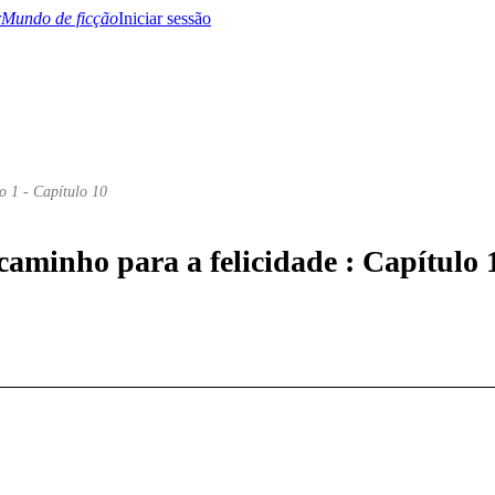
Mundo de ficção
Iniciar sessão
o 1 - Capítulo 10
BTQ+
YA/TEEN
Paranormal
Misterio/Thriller
Oriental
Juegos
Historia
MM
aminho para a felicidade : Capítulo 1