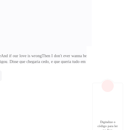
trueAnd if our love is wrongThen I don't ever wanna be
gou. Disse que chegaria cedo, e que queria tudo em
ãe e pedi que ficasse com as crianças.Em menos de
 bebia, eu pedia para mamãe ficar com as crianças.Ele
Digitalize o
código para ler