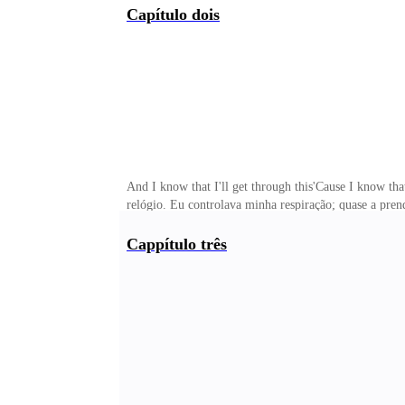
pudesse crescer e ser uma pessoa melhor.Mas Deus... 
Capítulo dois
cresça e aprenda? Ou será que elas são apenas para no
And I know that I'll get through this'Cause I know t
relógio. Eu controlava minha respiração; quase a pren
enchiam de desejo, hoje faziam eu me sentir com medo.
era não ter que senti-lo nunca mais perto de mim. Af
Cappítulo três
por meus olhos, a fim de limpar as lágrimas.Olhei por