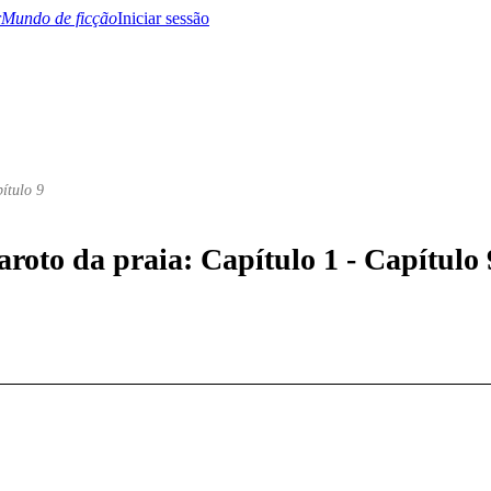
Mundo de ficção
Iniciar sessão
ítulo 9
BTQ+
YA/TEEN
Paranormal
Misterio/Thriller
Oriental
Juegos
Historia
MM
roto da praia: Capítulo 1 - Capítulo 