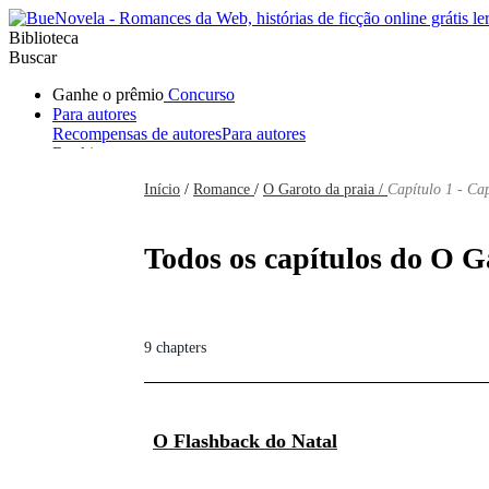
Biblioteca
Buscar
Ganhe o prêmio
Concurso
Para autores
Recompensas de autores
Para autores
Ranking
Navegar
Início
/
Romance
/
O Garoto da praia /
Capítulo 1 - Cap
Novelas
Contos Curtos
Todos
Romance
Hombre lobo
Mafia
Sistema
Fantasía
Urbano
LG
Todos os capítulos do O Ga
9 chapters
O Flashback do Natal