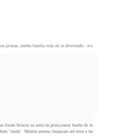
 minha família toda ali se divertindo.. era
ava triste por causa do término.
 meu namorado ''Caio" nosso namoro não era assumido
nças foram brincar na areia da praia,tomar banho de mar
ava bem "ainda". Minhas primas chegaram até mim e me
tanta insistência eu cedi então fiquei ali na areia da