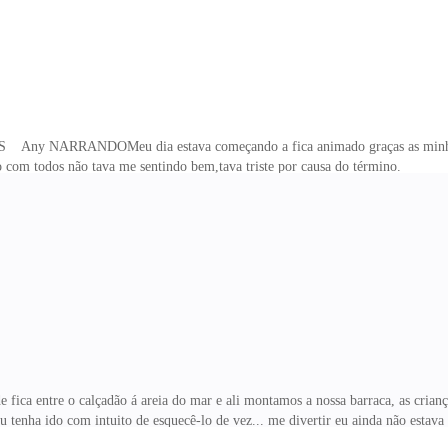
Meu dia estava começando a fica animado graças as minhas primas,
guei a praia junto com todos não tava me sentindo bem,t
 passar a noite dia 24 na casa do meu irmão estava com uma puta saudades do
ra mãe até o dia que eu contei
e fica entre o calçadão á areia do mar e ali montamos a nossa barraca, as cria
u tenha ido com intuito de esquecê-lo de vez... me divertir eu ainda não est
marquinha e eu com vergonha de ficar só de biquíni não aceitei mas, depois de 