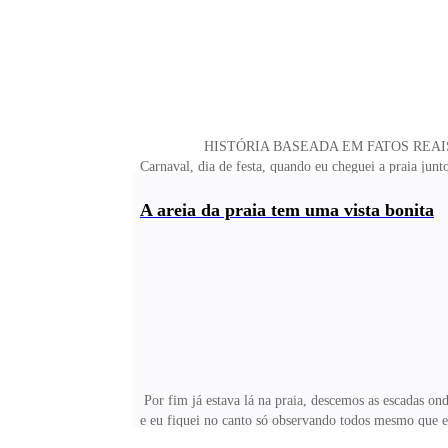
HISTÓRIA BASEADA EM FATOS REAIS Any NARRANDO
Carnaval, dia de festa, quando eu che
Flashback do Natal Era 25 de Dezembro, Natal, após
para todos da minha família a única que desconfiava e
A areia da praia tem uma vista bonita
Por fim já estava lá na praia, descemos as escadas ond
e eu fiquei no canto só observando todos mesmo que e
chamaram para tomar um pouco de sol e pegar a famosa 