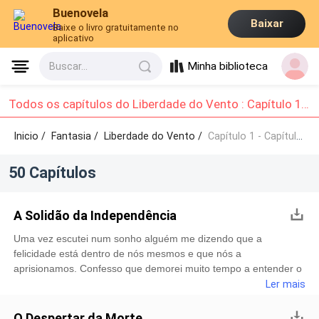
Buenovela
Baixar
Baixe o livro gratuitamente no
aplicativo
Minha biblioteca
Buscar...
Todos os capítulos do Liberdade do Vento : Capítulo 1 - Capítulo 10
Inicio /
Fantasia
/
Liberdade do Vento /
Capítulo 1 - Capítulo 10
50 Capítulos
A Solidão da Independência
Uma vez escutei num sonho alguém me dizendo que a
felicidade está dentro de nós mesmos e que nós a
aprisionamos. Confesso que demorei muito tempo a entender o
que isso significava e me atentei muito mais às curvas do corpo
Ler mais
e a doce voz da bela mulher que pronunciou essa frase ao meu
ouvido, em meus sonhos. Sempre quis encontrar essa mulher,
O Despertar da Morte