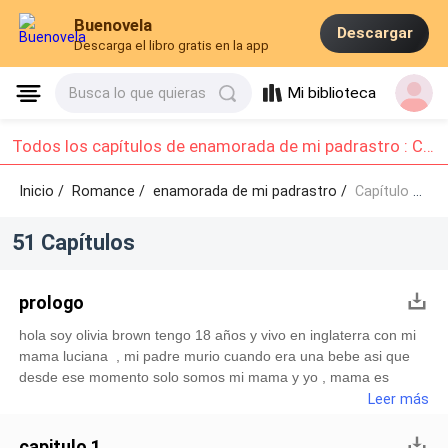
Buenovela
Descargar
Descarga el libro gratis en la app
Mi biblioteca
Busca lo que quieras
Todos los capítulos de enamorada de mi padrastro : Capítulo 1 - Capítulo 10
Inicio /
Romance
/
enamorada de mi padrastro /
Capítulo 1 - Capítulo 10
51 Capítulos
prologo
hola soy olivia brown tengo 18 años y vivo en inglaterra con mi
mama luciana , mi padre murio cuando era una bebe asi que
desde ese momento solo somos mi mama y yo , mama es
enfermera y trabaja en un hospital del centro y yo por el
Leer más
momento estoy intentando buscar trabajo para poder pagar mi
carrera de negocios internacionales ; estoy en mi habitacion
capitulo 1