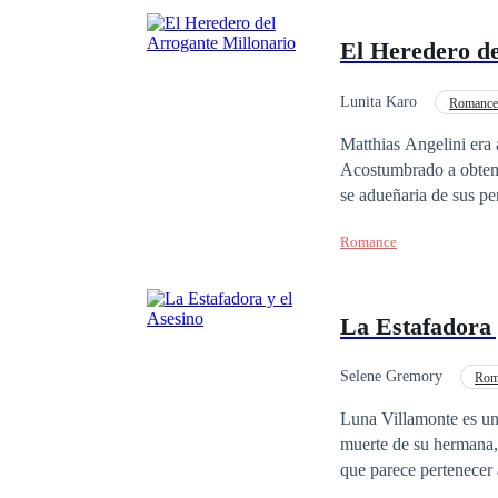
El Heredero de
Lunita Karo
Romance
Relación Retorcida
Matthias Angelini era 
Acostumbrado a obtene
se adueñaria de sus pe
había huido de él. Esp
Romance
heredero, una sola noc
Angelini jamás abandon
siguiera lejos de él. E
La Estafadora 
dispuesto a reclamar t
Selene Gremory
Rom
Villanos completos
Luna Villamonte es una
muerte de su hermana, asesina
que parece pertenecer 
realmente de dónde salió, pero todos confía