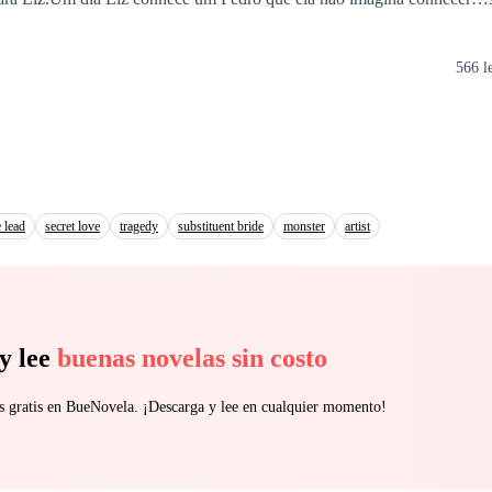
566 l
 lead
secret love
tragedy
substituent bride
monster
artist
y lee
buenas novelas sin costo
s gratis en BueNovela. ¡Descarga y lee en cualquier momento!