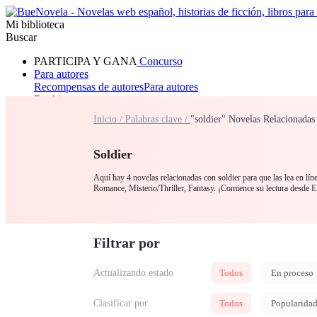
Mi biblioteca
Buscar
PARTICIPA Y GANA
Concurso
Para autores
Recompensas de autores
Para autores
Ranking
Navegar
Inicio /
Palabras clave /
"soldier" Novelas Relacionadas
Novelas
Cuentos Cortos
Todos
Romance
Hombre lobo
Mafia
Sistema
Fantasía
Urbano
LG
Soldier
Aquí hay 4 novelas relacionadas con soldier para que las lea en lín
Romance, Misterio/Thriller, Fantasy. ¡Comience su lectura desde 
Filtrar por
Actualizando estado
Todos
En proceso
Clasificar por
Todos
Popularida