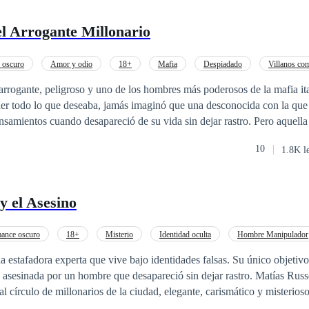
l Arrogante Millonario
 oscuro
Amor y odio
18+
Mafia
Despiadado
Villanos co
Erótico
Aventura de Una Noche
arrogante, peligroso y uno de los hombres más poderosos de la mafia ita
r todo lo que deseaba, jamás imaginó que una desconocida con la que
nsamientos cuando desapareció de su vida sin dejar rastro. Pero aquella
eraba un hijo suyo. Cuando Matthias descubrió que en algún lugar esta
10
1.8K l
he dejó de ser un ardiente recuerdo para convertirse en una obsesión. 
aba su sangre y Matthias no estaba dispuesto a permitir que la madre 
ncontrarla sería solo el principio. Porque el mafioso quería a su herede
y el Asesino
odo lo que venía con él.
ance oscuro
18+
Misterio
Identidad oculta
Hombre Manipulador
Venganza
Verdad Oculta
Relación Retorcida
 estafadora experta que vive bajo identidades falsas. Su único objetivo
da por un hombre que desapareció sin dejar rastro. Matías Russell es un hombre
al círculo de millonarios de la ciudad, elegante, carismático y misterios
n en él. Cuando ambos se encuentran por casualidad en una