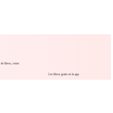
 Romance
Sci-Fi
Guerra
Otros
s de libros, como
Lee libros gratis en la app