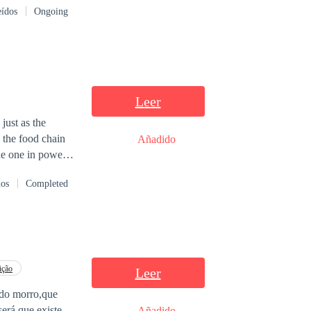
eídos
Ongoing
ambién está
Leer
just as the
Añadido
ian does not
dos
Completed
ição
Leer
 do morro,que
erá que existe
Añadido