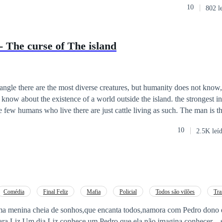
10
802 l
tracción instantánea… y peligrosa. Lo que ninguno sabe es que el otro t
er más peligrosa que cualquier fantasma de su pasado. Pero dos meses después, la
 The curse of The island
onocible en un lujoso departamento. El cuerpo está tan descompuesto que es
mujer. Solo hay dos personas desaparecidas. Luna Villamonte. Matías Russell.
ser un asesino.
angle there are the most diverse creatures, but humanity does not know, 
out the existence of a world outside the island. the strongest in the food chain
mans who live there are just cattle living as such. The man is the one in power
le of leading all races, while women serve only their husbands. But Lil
10
2.5K leí
ts freedom and for that she is able to start a war, if necessary.
Comédia
Final Feliz
Mafia
Policial
Todos são vilões
Tra
e Inimigos a Amantes
uma menina cheia de sonhos,que encanta todos,namora com Pedro dono
para Liz.Um dia Liz conhece um Pedro que ela não imagina conhecer…s