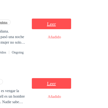
mpletos
Leer
liana.
 pasó una noche
Añadido
 mujer no solo
ba creciendo su
eídos
Ongoing
Porque un
de su hijo
ro… y estaba
Leer
 es vengar la
Añadido
o. Nadie sabe