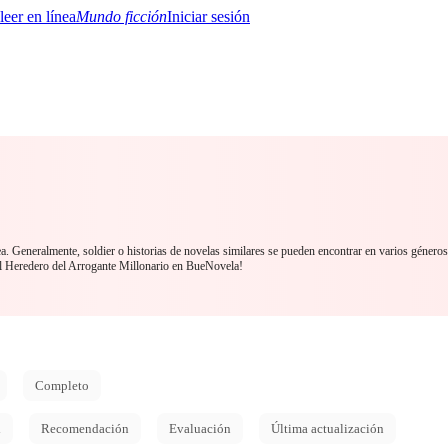
Mundo ficción
Iniciar sesión
BTQ+
YA/TEEN
Paranormal
Misterio/Thriller
Oriental
Juegos
Historia
MM
ea. Generalmente, soldier o historias de novelas similares se pueden encontrar en varios género
El Heredero del Arrogante Millonario en BueNovela!
Completo
d
Recomendación
Evaluación
Última actualización