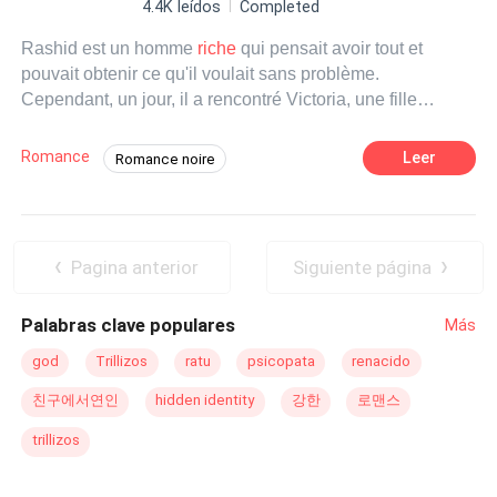
4.4K leídos
Completed
Rashid est un homme
riche
qui pensait avoir tout et
pouvait obtenir ce qu'il voulait sans problème.
Cependant, un jour, il a rencontré Victoria, une fille
différente, déterminée et pleine de particularités.Rashid
avait acheté la virginité de Victoria et lui avait proposé
Romance
Leer
Romance noire
d'être la mère de son enfant. Elle a accepté sans savoir
Mari attentionné
PDG
Dominant(e)
que cette décision changerait sa vie pour toujours.Victoria
pourra-t-elle suivre le contrat à la lettre sans tomber
Réconciliation
Fuite du mariage
amoureuse ?Rashid pourra-t-il rester à ses côtés sans
Pagina anterior
Siguiente página
donner son cœur et ses émotions même s'il ne croit pas
en l'amour ?
Palabras clave populares
Más
god
Trillizos
ratu
psicopata
renacido
친구에서연인
hidden identity
강한
로맨스
trillizos