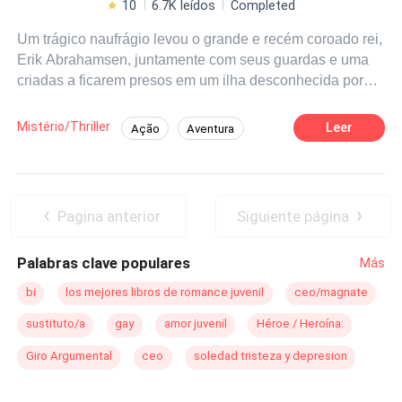
10
6.7K leídos
Completed
Um trágico naufrágio levou o grande e recém coroado rei,
Erik Abrahamsen, juntamente com seus guardas e uma
criadas a ficarem presos em um ilha desconhecida por
muitos e lendária por outros. Tudo parecia impossível na
sobrevivência deles até que uma jovem estranha e cheia
Mistério/Thriller
Leer
Ação
Aventura
de beleza, que viveu na ilha durante seus anos, além de
Drama
Realeza
cuidar dos novos conhecidos arrebatar o coração do
jovem rei. Com seu coração roubado decide levar sua
salvadora para seu reino Vakker Abrahamsen custe o
Pagina anterior
Siguiente página
que custar. Mas ao chegar em seu lar descobre que sua
vida virou de cabeça para baixo, seu trono foi roubado e
Palabras clave populares
Más
agora terá que lutar para reconquistar tudo o que era seu.
bi
los mejores libros de romance juvenil
ceo/magnate
sustituto/a
gay
amor juvenil
Héroe / Heroína:
Giro Argumental
ceo
soledad tristeza y depresion