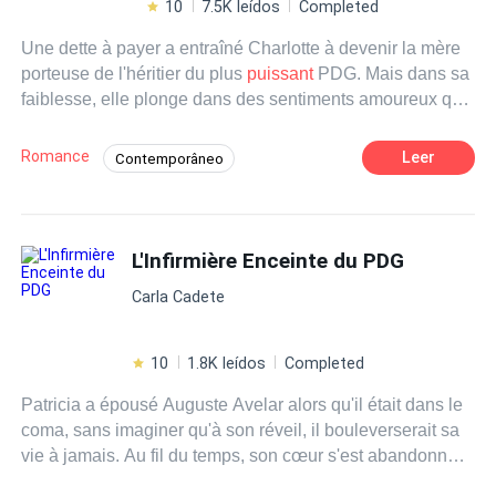
10
7.5K leídos
Completed
Une dette à payer a entraîné Charlotte à devenir la mère
porteuse de l'héritier du plus
puissant
PDG. Mais dans sa
faiblesse, elle plonge dans des sentiments amoureux qu'il
lui a interdits. James Brown la demande en mariage pour
se débarrasser du mariage forcé que son père veut lui
Romance
Leer
Contemporâneo
imposer. Le PDG ne s'attendait pas à ce que Charlotte,
Enredo Acelerado
Herdeiro/Herdeira
avec sa douceur et sa beauté, le captive, ce qui l'a amené
à faire d'elle son esclave sexuelle, mais elle a commis
Babá
Noiva Substituta
Aventura
l'erreur de tomber follement amoureuse de lui, car ce
L'Infirmière Enceinte du PDG
CEO
Diferença de Idade
Gravidez
sentiment lui a apporté beaucoup de tourments et de
Carla Cadete
douleurs avec le bébé au milieu.
10
1.8K leídos
Completed
Patricia a épousé Auguste Avelar alors qu'il était dans le
coma, sans imaginer qu'à son réveil, il bouleverserait sa
vie à jamais. Au fil du temps, son cœur s'est abandonné à
cet homme
puissant
et énigmatique, mais le passé n'a