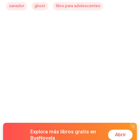
inconnue qui disparaît avant qu'il ne découvre son
sanador
ghost
libro para adolescentes
identité. Lorsque le destin place Diana et Lorenzo face à
face dans le milieu corporate, l'étincelle est inévitable.
Entre secrets, fierté, tensions et une attraction impossible
à ignorer, tous deux se retrouvent pris au piège d'un jeu
dangereux, où chaque choix pourrait leur coûter bien plus
que leur cœur. Lady Dy : La Dame Mystérieuse est une
romance intense sur la reconstruction, le pouvoir, le désir
et l'identité. Au cœur du glamour de Florence et des
coulisses d'une grande entreprise, Diana et Lorenzo
devront affronter leurs propres démons pour découvrir si
ce qu'ils ont vécu n'était qu'une nuit interdite — ou le
début d'une passion capable de tout changer.
Explora más libros gratis en
Abrir
BueNovela