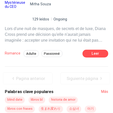
Mitha Souza
vécurent un amour simple, passionné, construit entre
caresses, promesses et l’odeur du café dans la cuisine.
Mais le destin ne pardonne pas. Un nouvel accident lui
129 leídos
Ongoing
rend toutes ses mémoires et efface Alya de son cœur. De
Lors d'une nuit de masques, de secrets et de luxe, Diana
retour sur le trône de la mafia, Paolo Fabbri redevient
Cross prend une décision qu'elle n'aurait jamais
l’homme
puissant
, violent et dangereux que le monde
imaginée : accepter une invitation qui ne lui était pas
redoute. Trois ans plus tard, Alya réapparaît… avec trois
destinée et franchir les portes d'un bal exclusif de la haute
garçons identiques à leur père. Elle veut des réponses.
société florentine. Blessée par un passé encore
Lui veut la vérité, et quelque chose en lui, qu’il ne
Romance
Leer
Adulte
Passionné
douloureux, elle ne cherchait qu'une seule nuit pour se
comprend pas, brûle du désir de toucher à nouveau cette
Contemporain
Dominant(e)
PDG
sentir à nouveau vivante. Ce qu'elle n'attendait pas, c'était
femme. Entre mensonges, jalousie, blessures et désir,
de rencontrer un homme énigmatique, envoûtant et
Paolo découvrira ce qu’est le véritable enfer : tenter de
Secrétaire
Aventure d'une nuit
dangereux, capable d'éveiller en elle des désirs et des
reconquérir la mère de ses enfants.
Femme enceinte qui fuit
Pagina anterior
Siguiente página
peurs d'une égale intensité. Lorenzo Bianchi est le
puissant
CEO de Valmont & Co., un homme habitué à
Palabras clave populares
Más
tout contrôler autour de lui : les affaires, les gens et son
propre destin. Sous la pression de sa famille, entouré
blind date
libros bl
historia de amor
d'intrigues et au bord d'un mariage arrangé, il voit sa vie
libros con frases
生まれ変わり
소심녀
아기
basculer après une rencontre bouleversante avec une