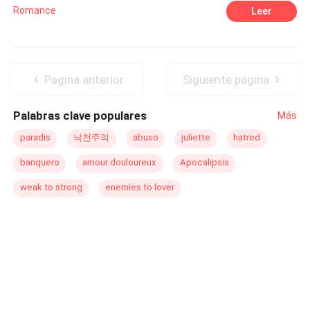
importante del hotel, quien está ahí en una vacaciones
Romance
Leer
con su familia y las familias de los socios de su padre....
un hombre realmente cruel que hará lo que sea para que
sus planes se vean realizados, después de todo es un
jefe del crimen organizado...
Pagina anterior
Siguiente página
Palabras clave populares
Más
paradis
낙천주의
abuso
juliette
hatred
banquero
amour douloureux
Apocalipsis
weak to strong
enemies to lover