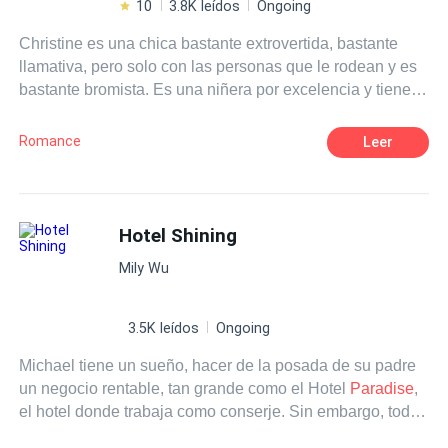
10
3.8K leídos
Ongoing
Christine es una chica bastante extrovertida, bastante
llamativa, pero solo con las personas que le rodean y es
bastante bromista. Es una niñera por excelencia y tiene
que desempeñar su trabajo con su próximo cliente, lo que
no se espera es que será su cliente, es el CEO a quien le
Romance
Leer
hizo una broma pesada. Ella es arte, él es música, solo
ellos dos sabrán a donde todo va a parar .
Hotel Shining
Mily Wu
3.5K leídos
Ongoing
Michael tiene un sueño, hacer de la posada de su padre
un negocio rentable, tan grande como el Hotel
Paradise
,
el hotel donde trabaja como conserje. Sin embargo, todo
cambiará cuando cuando conozca a Kate, una huésped