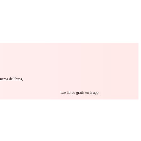
 Romance
Sci-Fi
Guerra
Otros
neros de libros,
Lee libros gratis en la app