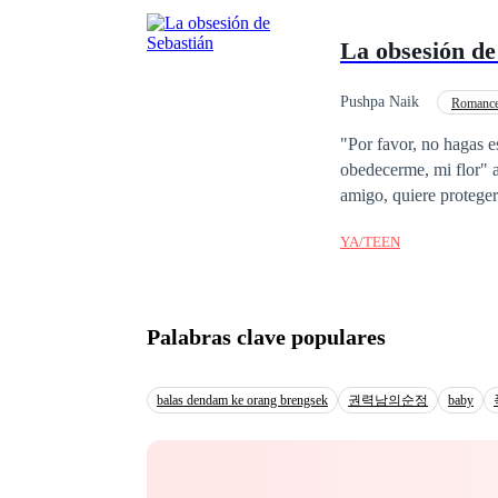
La obsesión de
Pushpa Naik
Romance
Diferencia de Edad
"Por favor, no hagas e
obedecerme, mi flor" an
amigo, quiere proteger
obsesionado con los pé
YA/TEEN
no le dijo a nadie sobr
sencilla y hermosa que
arte". Quiere completa
hacia ella. por
Palabras clave populares
balas dendam ke orang brengsek
권력남의순정
baby