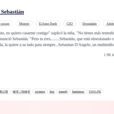
 Sebastián
 oscuro
Misterio
El Amor Duele
CEO
Despiadado
Adole
Amor Prohibido
Relación Retorcida
sto, no quiero casarme contigo" suplicó la niña, "No tienes más remedi
unció Sebastián. "Pero tu eres.........Sebastián, que está obsesionado c
la, la quiere a su lado para siempre...Sebastian D'Angelo, un multimillo
talos, la vigila acechándola. No le gusta cuando FL habla con otros chi
1.9K l
e esto, esperando a la derecha. hora de convertirla en su esposa.Petal vi
 es feliz en su propio mundo que tiene su familia, amigos y su pasatiem
r su graduación y conseguir un buen trabajo. Sin darse cuenta del amor
 favor apóyame enviando regalos
푹신한
배우 / 여배우
cocinero
fera
tragedy
happiness
다이나믹