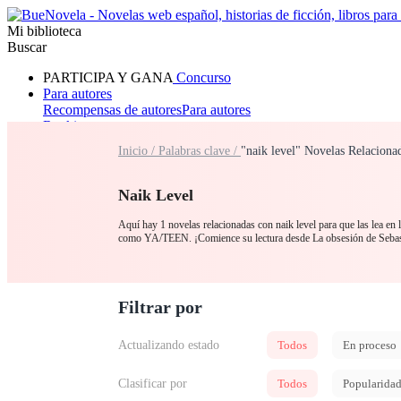
Mi biblioteca
Buscar
PARTICIPA Y GANA
Concurso
Para autores
Recompensas de autores
Para autores
Ranking
Navegar
Inicio /
Palabras clave /
"naik level" Novelas Relaciona
Novelas
Cuentos Cortos
Todos
Romance
Hombre lobo
Mafia
Sistema
Fantasía
Urbano
LG
Naik Level
Aquí hay 1 novelas relacionadas con naik level para que las lea en 
como YA/TEEN. ¡Comience su lectura desde La obsesión de Seba
Filtrar por
Actualizando estado
Todos
En proceso
Clasificar por
Todos
Popularida