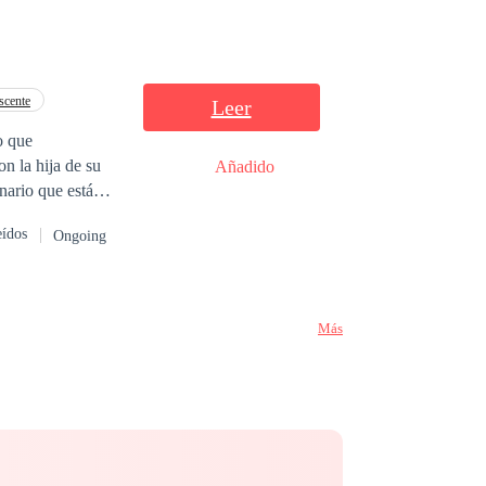
scente
Leer
o que
on la hija de su
Añadido
nario que está
cos, la ama, pero
eídos
Ongoing
otto una chica
po favorito "el
 de Sebastian
Más