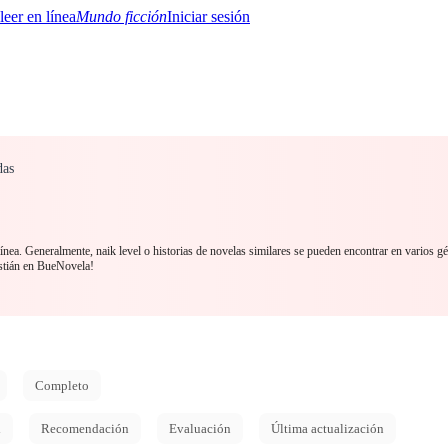
Mundo ficción
Iniciar sesión
das
BTQ+
YA/TEEN
Paranormal
Misterio/Thriller
Oriental
Juegos
Historia
MM
línea. Generalmente, naik level o historias de novelas similares se pueden encontrar en varios gé
stián en BueNovela!
Completo
d
Recomendación
Evaluación
Última actualización