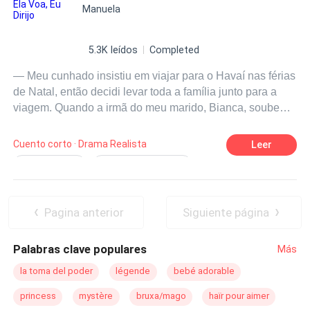
Manuela
5.3K leídos
Completed
— Meu cunhado insistiu em viajar para o Havaí nas férias
de Natal, então decidi levar toda a família junto para a
viagem. Quando a irmã do meu marido, Bianca, soube
disso, insistiu em ir conosco com seu filho. Sem pensar
duas vezes, meu marido, Ricardo, comprou as
Cuento corto · Drama Realista
Leer
passagens de avião, mas deixou para mim a tarefa de
Drama familiar
História empolgante
dirigir até lá com toda a bagagem. Pensei que minha
Arrependimento
Reviravolta
família ficaria do meu lado, mas todos apoiaram a
decisão de Ricardo. Tudo bem, já que é assim, cada um
Lúcido(a) e independente
Pagina anterior
Siguiente página
segue seu caminho. Mas, no final, toda a família ficou
assustada...
Palabras clave populares
Más
la toma del poder
légende
bebé adorable
princess
mystère
bruxa/mago
haïr pour aimer