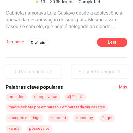
10
30.3K leídos
Completed
Gabriela namorava Luiz Gustavo desde a adolescência,
apesar da desaprovação de seus pais. Mesmo assim,
casou-se com ele, que hoje é delegado da cidade
vizinha. Sua mãe, Helena, é subdelegada, e seu pai,
Thiago, agente do PF. O que parecia uma história de
Romance
Leer
Divórcio
amor logo se tornou um inferno. Gabi vivia presa em
Casamento por Contrato
Policial
casa, sendo constantemente maltratada, espancada e
controlada por Luiz. Ela não podia sair sozinha, e quando
Enredo Acelerado
Aventura
Rebelde
saíam juntos, as brigas eram inevitáveis – com outros
Contemporâneo
Noiva/Noivo Fugitiva
Pagina anterior
Siguiente página
homens ou com ela, ao voltarem para casa , pois ele
tinha uma reputação a zelar. Desesperada para escapar
Palabras clave populares
Más
dessa vida abusiva, Gabriela recebe a ajuda de sua irmã
caçula para fugir. Escondida por um tempo, ela se muda
presiden
omega verse
배드 보이
para o Morro Esperança, comandado por PJ, um homem
madre soltera por embarazo / embarazada sin casarse
temido por sua fama de
matador
e justiceiro. Mas, ao
refazer sua vida no morro, Gabi se surpreende ao se
arranged marriage
innocent
academy
ángel
apaixonar por PJ. No entanto, em meio ao romance, ela
karma
possessive
descobre que está lutando contra uma doença rara,