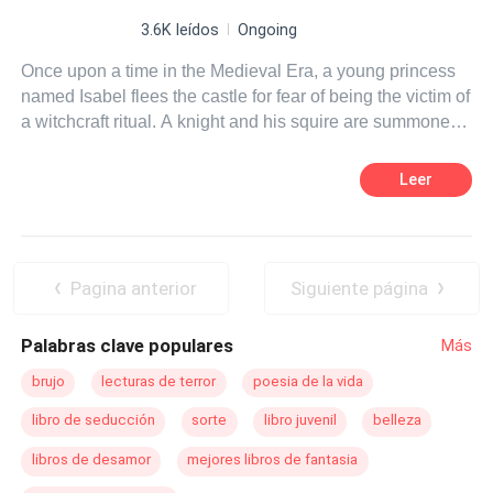
3.6K leídos
Ongoing
Once upon a time in the Medieval Era, a young princess
named Isabel flees the castle for fear of being the victim of
a witchcraft ritual. A knight and his squire are summoned
to meet her, in a kingdom where there are chivalrous
adventures, Church sermons, troubadour songs, alchemy
Leer
and many other mysteries about the supernatural
universe, fairy tales and folklore. She must face a demon:
that of anguish. Inspired by "Hamlet”, paintings like The
Isle of Death" by Arnold Böcklin and “The Lady of Shallot”
Pagina anterior
Siguiente página
by John William Waterhouse. Embark on this journey and
close your eyes to hear a nymph singing...
Palabras clave populares
Más
brujo
lecturas de terror
poesia de la vida
libro de seducción
sorte
libro juvenil
belleza
libros de desamor
mejores libros de fantasia