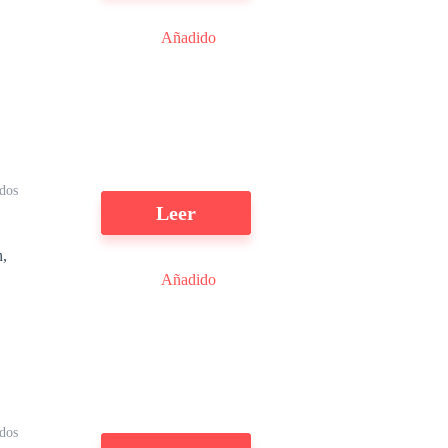
Añadido
.
n
ídos
Leer
.
h,
Añadido
.
dos