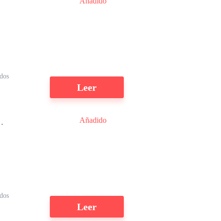
Añadido
o
ídos
Leer
Añadido
 a
dos
Leer