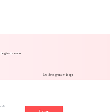
 Romance
Sci-Fi
Guerra
Otros
a de géneros como
Lee libros gratis en la app
ídos
Leer