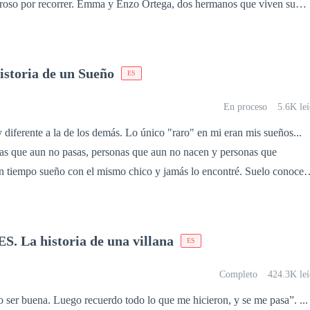
Enzo Ortega, dos hermanos que viven su
ubriran una terrible verdad...una, que podra salvarlos de su infierno...
separarlos y un amor que nacio de la inocencia y buscara superar tod
r superar la terrible verdad? Acompañame a descrubirlo en esa gran
istoria de un Sueño
ES
stros: La historia de una mentira
En proceso
5.6K le
diferente a la de los demás. Lo único "raro" en mi eran mis sueños...
sas que aun no pasas, personas que aun no nacen y personas que
n tiempo sueño con el mismo chico y jamás lo encontré. Suelo conocer
unas semas o meses después del sueño, pero con él no sirvió. Jamás lo
. Lo encontré, sí, pero no era lo que esperaba, de eso estoy mas que
 La historia de una villana
ES
Completo
424.3K leí
 ser buena. Luego recuerdo todo lo que me hicieron, y se me pasa”. ...