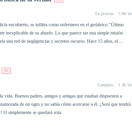
emente, ella es la clave de como salvar a la legendaria manada
a es… La rencarnación, de su amada Luna.
En proceso
5.0K le
cía encubierto, se infiltra como enfermero en el geriátrico "Último
te inexplicable de su abuelo .Lo que parece ser una simple misión
ela una red de negligencias y secretos oscuros. Hace 15 años, el
cias sobre el deterioro de sus cañerías, fabricadas con materiales tóxico
 Con el tiempo, estas fallas, agravadas por el uso de una vieja máquin
agua contaminada, provocaron la muerte de más de diez residentes en
ES
investigación. Pero cuando pruebas plantadas hacen que Álvaro dude d
Completo
1.3K le
eva a perder no solo su confianza, sino también al amor de su vida. Aurora
 la vida. Buenos padres, amigos y amigas que estaban dispuestos a
uda de su amigo y excompañero Valen,
enamorada de un ogro y no sabía cómo acercarse a él. ¿Será que tendrá
 decidido a desentrañar la verdad detrás de las muertes y a
l? O simplemente se quedará sola.
mero sospechoso, un familiar directo de los dueños del geriátrico. Sin
será solo enfrentar la red de negligencia, sino también recuperar a
re. En un mundo de engaños, sacrificios y