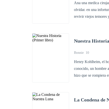
Ana una medica cirujan
olvidar. en una infort
Nuestra Historia
Bonnie
10
Henry Kohlheim, el ho
conocido, un hombre ap
hizo que se rompiera 
inolvidable, lo soñe t
La Condena de 