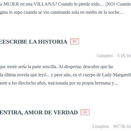
una MUJER en una VILLANA? Cuando lo pierde todo… ¡NO! Cuando
na lo supo cuando se vio caminando sola en medio de la noche
var. Le habían quitado matrimonio, amor, familia, y lo peor: a sus hijos
ligarla a firmar el divorcio y la había echado a la calle literalmente co
 Quizás por eso pasar la noche con aquel desconocido que era un
EESCRIBE LA HISTORIA
ES
uria, fue como un alivio para el corazón de Regina… sin saber que
ertiría en uno de los hombres más importantes de su vida. … “—
Completo
3.1K le
hiro Ren, Viggo Massari: —Mi amiga Verónica los señala, sentados al
a la parte sencilla. Al despertar, descubre que ha
res reyes de Wall Street, y milagrosamente, ninguno tiene reina todavía
la última novela que leyó... y peor aún, en el cuerpo de Lady Margaret
l vas a elegir para que sea la lanza y el escudo de tu venganza? —¿Y
morir a los dieciocho años, traicionada por su propia hermana y
ue elegir? —Sonrío despacio mientras mi vista pasa sobre ellos—. Los
a giro de la historia, Margareth está
ovelas en este link: 1 Reina de Reyes. 2 Reina del Odio. 3 Reina del Mar
Esta vez no será una pieza sacrificable en el juego de otros. Utilizará su
 para alterar el destino, fortalecer su poderosa magia y construir
MENTIRA, AMOR DE VERDAD
ES
ro cambiar una historia tiene consecuencias. A
imientos comienzan a desviarse de la trama original, las líneas entre
Completo
967.5K leí