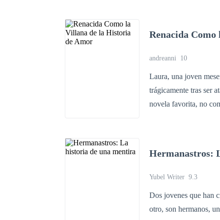
Renacida Como l
andreanni
10
Laura, una joven mese
trágicamente tras ser a
novela favorita, no com
Determinada a cambiar 
decide perseguir por f
sombras. Su supuesto p
Hermanastros: L
Eduardo, el noble y mis
Cuando aparece Elena, l
Yubel Writer
9.3
traiciones y secretos 
Dos jovenes que han cr
oscuro… Entre amor, engaños y una guerra por el trono, Lucía tendrá que elegir: ¿volver a ser
otro, son hermanos, un
la villana… o convertir