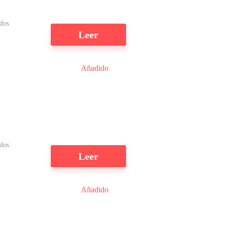
ídos
Leer
Añadido
s
a
e
ídos
Leer
Añadido