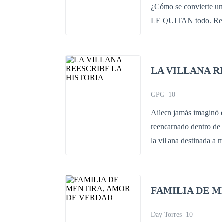
¿Cómo se convierte 
LE QUITAN todo. Regi
mientras empezaba a ne
Su esposo acababa de ob
lo que llevaba puesto.
LA VILLANA R
huracán de sudor y luj
Viggo Massari se conv
GPG
10
Christian St Jhon, Tos
Aileen jamás imaginó que morir serí
fondo del club—. Los t
reencarnado dentro de 
La pregunta es: ¿A cuá
la villana destinada a 
quién dijo que tengo q
condenada por el príncipe al que amó. Conociendo cad
quiero a los tres”. 4 n
decidida a sobrevivir. 
4 Reina de hielo
conocimiento del futuro
FAMILIA DE 
alianzas donde antes solo existían enemigos. Pe
medida que los acontec
Day Torres
10