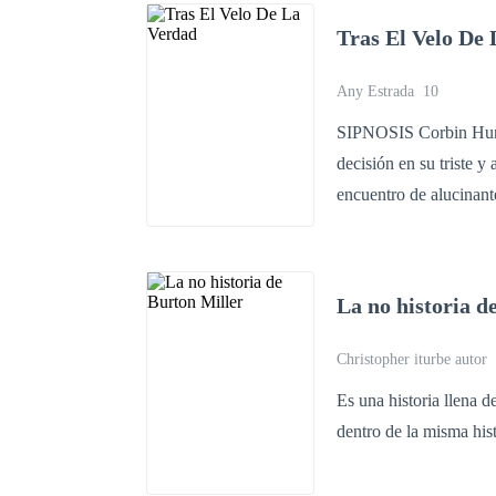
redenciones, Álvaro te
Tras El Velo De
las pruebas más difícile
Any Estrada
10
SIPNOSIS Corbin Hunt, Chico malo y perdedor, tomó solo una inteligente y desinteresada
decisión en su triste y arruina
encuentro de alucinante
amaba tanto que estaba dispuesto a dejarla i
pasado oscuro no hay lugar para la du
ahora sus mundos están a 
La no historia d
Corbin tendrán que luc
Christopher iturbe auto
Es una historia llena d
dentro de la misma hist