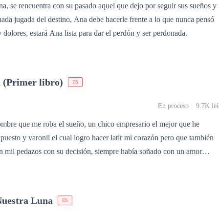
a, se rencuentra con su pasado aquel que dejo por seguir sus sueños y
unada jugada del destino, Ana debe hacerle frente a lo que nunca pensó
revivir viejos temores y dolores, estará Ana lista para dar el perdón y ser perdonada.
 (Primer libro)
ES
En proceso
9.7K le
mbre que me roba el sueño, un chico empresario el mejor que he
uesto y varonil el cual logro hacer latir mi corazón pero que también
en mil pedazos con su decisión, siempre había soñado con un amor
antas veces que se hizo realidad lo que nunca imagine fue que ese amor
marcaría mi vida dejándome una herida en el corazón. ¿Y que harías si te digo que te amo?
Nuestra Luna
ES