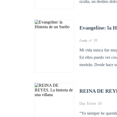
oculta, un destino doloroso por recorrer. Emma y 
romance en secreto desc
Enemigos que buscaran 
obtaculo ¿Podra el amo
Evangeline: la H
historia. Hermana
𝐿𝒶𝒹𝓎 𝒜
10
Mi vida nunca fue muy 
En ellos puedo ver co
morirán. Desde hace u
las personas tan solo 
encontré. Hasta ahora..
segura.
REINA DE REYES.
Day Torres
10
“Yo siempre he querido