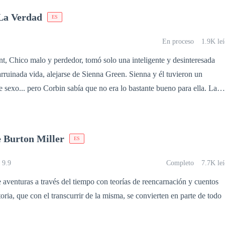
ndrá que demostrar que el amor y la verdad pueden sobrevivir incluso a
 La Verdad
ES
s.
En proceso
1.9K le
da vida, alejarse de Sienna Green. Sienna y él tuvieron un
 sexo... pero Corbin sabía que no era lo bastante bueno para ella. La
r. El hecho es que en el mundo de Corbin y un
lce Sienna Green. Años después se vuelven a encontrar y
punto de chocar y con ellos los secretos y las mentiras. Sienna y
e Burton Miller
ES
har por lo que quieren...
r
9.9
Completo
7.7K le
e aventuras a través del tiempo con teorías de reencarnación y cuentos
oria, que con el transcurrir de la misma, se convierten en parte de todo