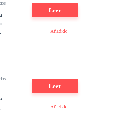
dos
Leer
a
do
Añadido
s
.
ídos
Leer
Añadido
e