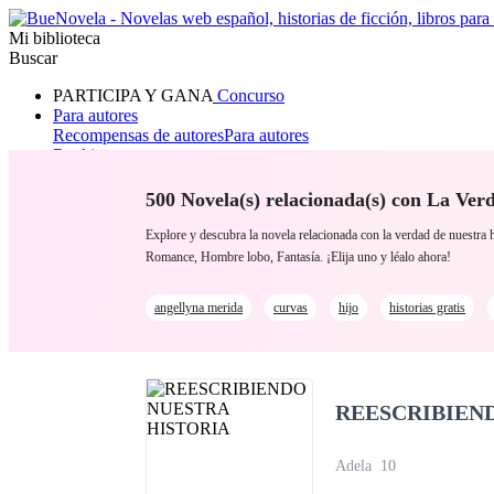
Mi biblioteca
Buscar
PARTICIPA Y GANA
Concurso
Para autores
Recompensas de autores
Para autores
Ranking
Navegar
Novelas
500 Novela(s) relacionada(s) con La Ver
Cuentos Cortos
Todos
Romance
Hombre lobo
Mafia
Sistema
Fantasía
Urbano
LG
Explore y descubra la novela relacionada con la verdad de nuestr
Romance, Hombre lobo, Fantasía. ¡Elija uno y léalo ahora!
angellyna merida
curvas
hijo
historias gratis
REESCRIBIEN
Adela
10