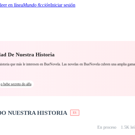
Mundo ficción
Iniciar sesión
dad De Nuestra Historia
BTQ+
YA/TEEN
Paranormal
Misterio/Thriller
Oriental
Juegos
Historia
MM
a historia que más le interesen en BueNovela. Las novelas en BueNovela cubren una amplia gam
o bebe secreto do alfa
DO NUESTRA HISTORIA
ES
En proceso
1.5K le