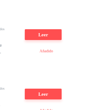
ídos
Leer
u
Añadido
.
y
dos
Leer
a