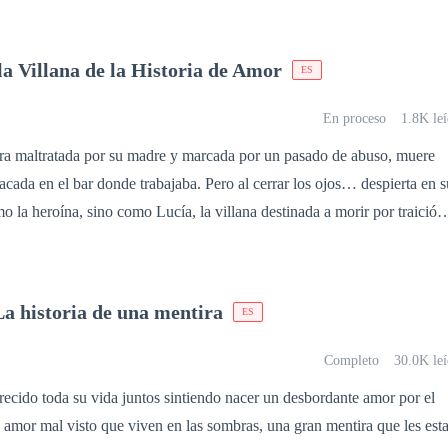
a Villana de la Historia de Amor
ES
En proceso
1.8K le
ra maltratada por su madre y marcada por un pasado de abuso, muere
tacada en el bar donde trabajaba. Pero al cerrar los ojos… despierta en s
o la heroína, sino como Lucía, la villana destinada a morir por traición
su destino, Lucía rechaza al príncipe que debe abandonarla en el altar 
in su sueño: diseñar moda. Sin embargo, su nuevo mundo está lleno de
adre la golpea y controla; el príncipe Kevin empieza a desearla; y
a historia de una mentira
ES
terioso primo del príncipe, se convierte en la única luz de su vida.
a protagonista original, la verdadera villana sale a la luz. Celos,
Completo
30.0K leí
antiguos amenazan con destruir a Lucía. Pero ella descubrirá algo más
ecido toda su vida juntos sintiendo nacer un desbordante amor por el
 amor mal visto que viven en las sombras, una gran mentira que les est
se en la reina que siempre estuvo destinada a ser?