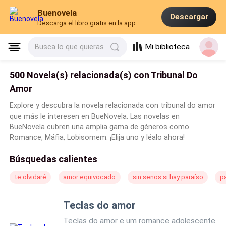
Buenovela
Descargar
Descarga el libro gratis en la app
Mi biblioteca
Busca lo que quieras
500 Novela(s) relacionada(s) con Tribunal Do
Amor
Explore y descubra la novela relacionada con tribunal do amor
que más le interesen en BueNovela. Las novelas en
BueNovela cubren una amplia gama de géneros como
Romance, Máfia, Lobisomem. ¡Elija uno y léalo ahora!
Búsquedas calientes
te olvidaré
amor equivocado
sin senos si hay paraíso
pa
Teclas do amor
Teclas do amor e um romance adolescente