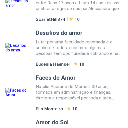
entre Ruan 17 anos e Layla 14 anos ela vai
quebrar a regra do seu pai Alessandro que
é não namorar nova ela vai insistir nesse
ScarletHill874
10
amor virtual
Desafios do amor
Lutar por uma faculdade renomada é o
sonho de todos, enquanto algumas
pessoas tem oportunidade sobrando e não
aproveitam, Suzan só tinha o enem, então,
Eugenia Haensel
10
estudou muito até conseguir uma bolsa
integral para cursar medicina. Porém, para
estudar ela precisa se mudar de estado, e
Faces do Amor
isso não é uma tarefa fácil, pois ela nunca
Natalie Andrade de Moraes, 30 anos,
saiu de seu estado, Ceará, além disso, mal
formada em administração e finanças,
tinha dinheiro para sobreviver. Com muita
diretora e responsável por toda a área
luta dos pais ela consegue uma quantia em
administrativa, financeira e fiscal de uma
dinheiro que dá para se manter até
Ella Monteiro
10
rede milionária de farmácias. Dona de um QI
encontrar emprego. Enquanto se prepara
altíssimo e de um carisma contagiante,
para sair do Ceará, Cristian declara seu
Natalie é um modelo profissional a ser
Amor do Sol
amor por ela e a pede em namoro, no calor
seguido: Séria, responsável e centrada.
do momento ela aceita. Mas os problemas