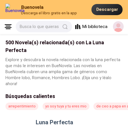
Buenovela
Descargar
Descarga el libro gratis en la app
Mi biblioteca
Busca lo que quieras
500 Novela(s) relacionada(s) con La Luna
Perfecta
Explore y descubra la novela relacionada con la luna perfecta
que más le interesen en BueNovela. Las novelas en
BueNovela cubren una amplia gama de géneros como
Hombre lobo, Romance, Hombres Lobo. ¡Elija uno y léalo
ahora!
Búsquedas calientes
arrepentimiento
yo soy tuya y tu eres mio
de ceo a papa en a
Luna Perfecta