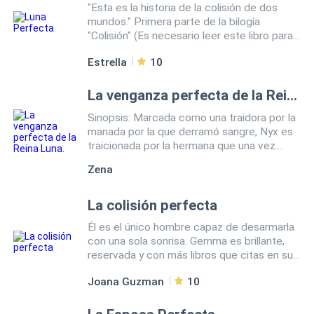
"Esta es la historia de la colisión de dos
mundos." Primera parte de la bilogía
"Colisión" (Es necesario leer este libro para
entender el siguiente)
Estrella
10
La venganza perfecta de la Reina Luna.
Sinopsis: Marcada como una traidora por la
manada por la que derramó sangre, Nyx es
traicionada por la hermana que una vez
protegió y rechazada por el compañero que
Zena
juró eternidad a sus pies. Despojada de su
título y arrancada de los brazos de su hijo,
es arrastrada encadenada y vendida como
La colisión perfecta
ganado a un Alfa renegado que la ve como
Él es el único hombre capaz de desarmarla
nada más que una pieza de juego. Pero el
con una sola sonrisa. Gemma es brillante,
destino tiene otros planes. Intercambiada
reservada y con más libros que citas en su
por dos amantes de cuerpo cálido, Nyx cae
historial. Nunca se ha dejado llevar por un
en las garras de Caspian Ashrow, el
Joana Guzman
10
hombre encantador… excepto una vez.
despiadado Rey Lycan. Con ojos como
Sebastián Morelli le dio su primer beso y
acero helado y un corazón igual de frío, él
luego la destrozó con unas palabras. Todo
no tiene utilidad para una reina rota. Y aun