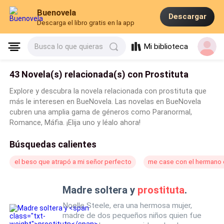
Buenovela
Descargar
Descarga el libro gratis en la app
Mi biblioteca
Busca lo que quieras
43 Novela(s) relacionada(s) con Prostituta
Explore y descubra la novela relacionada con prostituta que
más le interesen en BueNovela. Las novelas en BueNovela
cubren una amplia gama de géneros como Paranormal,
Romance, Máfia. ¡Elija uno y léalo ahora!
Búsquedas calientes
el beso que atrapó a mi señor perfecto
me case con el hermano 
Madre soltera y
prostituta
.
Noelle Steele, era una hermosa mujer,
madre de dos pequeños niños quien fue