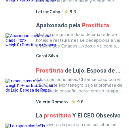
abandonada por su marido y desde ese
mismo momento decidió hacer cualquier
LetrasGaby
9.3
cosa para sacarlos adelante, aunque no
midió en medio de la desesperación las
consecuencias de sus actos...
Apaixonado pela
Prostituta
Matteo um grande dono de uma rede de
hotéis e restaurantes se decepciona e vai
embora dos Estados Unidos e vai para o
Brasil, Rio de Janeiro e ali muitas coisas
Carol Silva
acontecem quando ele vê Helena pela
primeira vez. E tudo começa a mudar....
Prostituta
de Lujo. Esposa de Papel
A los dieciocho años, Chloe se casó con el
CEO Dante Montenegro bajo la promesa de
una vida de ensueño, pero terminó atrapada
en un matrimonio de papel. A sus 22 años,
Valeria Romero
9.8
sigue siendo virgen y vive una existencia
monótona y vacía. Un día, recibe imágenes
de su esposo con otras mujeres. En lugar
La
prostituta
Y El CEO Obsesivo
de deprimirse, la rabia la transforma y
Luna vive en la periferia con sus abuelos
decide dejar de ser la esposa perfecta.