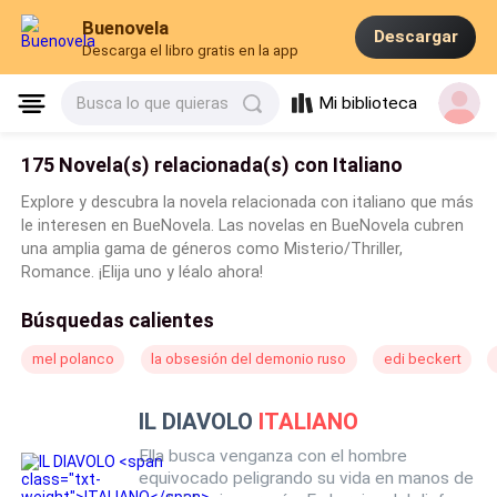
Buenovela
Descargar
Descarga el libro gratis en la app
Mi biblioteca
Busca lo que quieras
175 Novela(s) relacionada(s) con Italiano
Explore y descubra la novela relacionada con italiano que más
le interesen en BueNovela. Las novelas en BueNovela cubren
una amplia gama de géneros como Misterio/Thriller,
Romance. ¡Elija uno y léalo ahora!
Búsquedas calientes
mel polanco
la obsesión del demonio ruso
edi beckert
IL DIAVOLO
ITALIANO
Ella busca venganza con el hombre
equivocado peligrando su vida en manos de