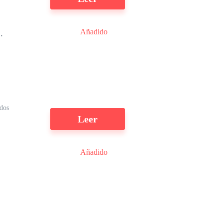
Añadido
dos
a
Leer
Añadido
y
a