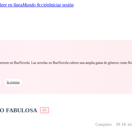
Mundo ficción
Iniciar sesión
BTQ+
YA/TEEN
Paranormal
Misterio/Thriller
Oriental
Juegos
Historia
MM
 interesen en BueNovela. Las novelas en BueNovela cubren una amplia gama de géneros como R
la esposa
RO FABULOSA
ES
Completo
99.1K leí