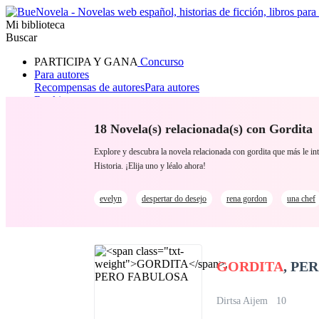
Mi biblioteca
Buscar
PARTICIPA Y GANA
Concurso
Para autores
Recompensas de autores
Para autores
Ranking
Navegar
Novelas
18 Novela(s) relacionada(s) con Gordita
Cuentos Cortos
Todos
Romance
Hombre lobo
Mafia
Sistema
Fantasía
Urbano
LG
Explore y descubra la novela relacionada con gordita que más le
Historia. ¡Elija uno y léalo ahora!
evelyn
despertar do desejo
rena gordon
una chef
GORDITA
, PE
Dirtsa Aijem
10