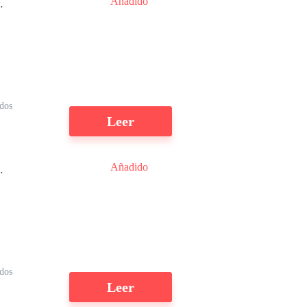
Añadido
o
na
dos
Leer
Añadido
a
dos
Leer
a