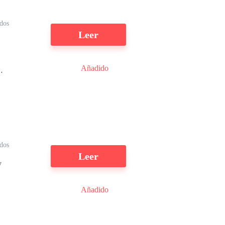
ídos
Leer
Añadido
na
lá
dos
Leer
y
Añadido