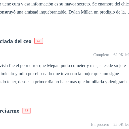
tiene cura y esa información es su mayor secreto. Se enamora del chi
bargo, es grande la sorpresa de Ava, cuando al día siguiente, se entera
construyó una amistad inquebrantable. Dylan Miller, un prodigio de la
rand con el que se acostó la noche anterior, resulta ser uno de los
ora de su amiga, pero no lo reconoce hasta que estuvo a punto de
que Ava no se imagina, es que este guapo
n joven lleno de conflictos que encuentra en la familia de su mejor
su vida con toda la intensión de quedarse para siempre y darle un giro
ciada del ceo
ES
de una relación con derechos. Sin embargo, ¿Qué pasaría si para
be convertirse en el ser más odiado?
Completo
62.9K leí
ista fue el peor error que Megan pudo cometer y mas, si es de su jefe
ntimiento y odio por el pasado que tuvo con la mujer que aun sigue
o tener, desde su primer día no hace más que humillarla y denigrarla
e trabajo un infierno. Un día un grupo de compañeros de trabajo la
 las intenciones de embriagarla para ridículizarla al siguiente día, sin
uentra con su jefe y ambos terminan en una noche de pasión que solo
orciarme
ES
e no puede sacar de su cabeza, lo que pasó con su secretaria,
acar de su mente ya que despertó en él, algo que jamas experimentó y l
En proceso
23.0K leí