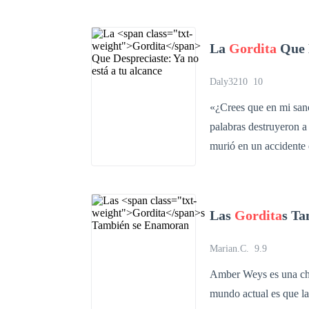
prometido de su herman
construir. Ambos se en
La
Gordita
Que D
aprenderán; “Que para 
Daly3210
10
«¿Crees que en mi sano
palabras destruyeron a 
murió en un accidente 
espectacular. Su camin
enfermiza en él. A Xan
jura poseerla, sin imag
Las
Gordita
s T
pasado... y que, ademá
Marian.C.
9.9
Amber Weys es una chic
mundo actual es que la 