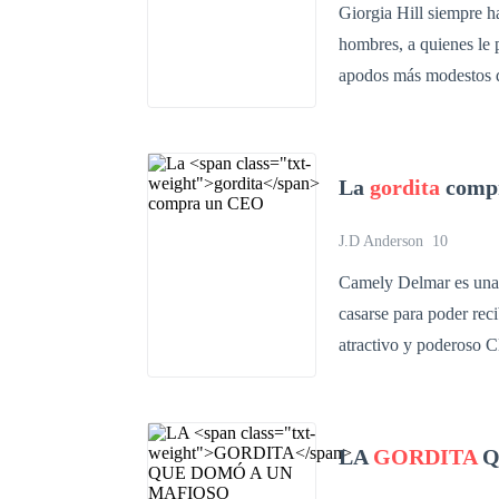
Giorgia Hill siempre ha
hombres, a quienes le p
apodos más modestos qu
han podido destruirla,
fabulosa. Pero todo es
arrogante, su porte alt
La
gordita
comp
encantan las mujeres, 
Se acuesta con ellas, s
J.D Anderson
10
atractivo, millonario 
Camely Delmar es una rica here
de las empresas más im
casarse para poder rec
tenido todas las que h
atractivo y poderoso C
mejor amigo, le presen
compró un marido. Y ta
mala broma, porque esa 
interés alguno por ell
meses después, sus cam
esposa una dulzura y f
verla más que a nadie.
LA
GORDITA
Q
embargo, el amor entre
que la vuelve la mujer