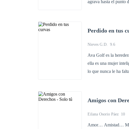
agrava hasta el punto 
de que esto sucediera
y estúpidamente guapo. 
pesadilla dándose cue
Perdido en tus c
prominentes lo ayuda a
Nieves G.D.
9.6
Ava Golf es la herede
ella es una mujer inte
lo que nunca le ha fal
han terminado abandonánd
habladurías, esto suc
unas curvas muy pronunci
Amigos con Derec
de su último rompimien
adelante, solo tendrá 
Eilana Osorio Páez
10
premisa sale de fiesta con sus amigas. Esa misma n
Amor… Amistad… Mie
guapísimo hombre de oj