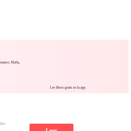
 Romance
Sci-Fi
Guerra
Otros
omance, Mafia,
Lee libros gratis en la app
dos
Leer