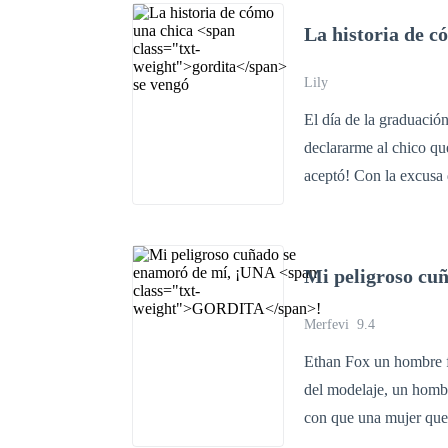
descubrir que su salva
La historia de 
los celos y la traición
respeto que merece?
Lily
El día de la graduació
declararme al chico qu
aceptó! Con la excusa 
sus amigos, abusaron d
despectivo y humillant
causando gran angustia.
Mi peligroso cu
Merfevi
9.4
Ethan Fox un hombre fr
del modelaje, un homb
con que una mujer que 
Genésis Wood, una
go