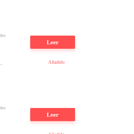
dos
Leer
Añadido
y
y
dos
Leer