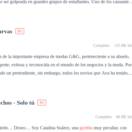
de ser golpeada en grandes grupos de estudiantes. Uno de los causantes
 es Adam Raymond, jugador de Futbol americano, quaterback del equip
Pero no todo lo que brilla es oro, el pasado del chico lo hacen vivir u
nta que daño a la persona equivocada. Una hermosa chica con curvas
urvas
ES
 salir del hoyo que lo consumía llevándolo a luz.
Completo
135.8K leí
ra de la importante empresa de modas G&G, perteneciente a su abuelo,
ligente, exitosa y reconocida en el mundo de los negocios y la moda. Por
tado un pretendiente, sin embargo, todos los novios que Ava ha tenido,
ola por otra mujer, siempre más delgada o joven. Según las
ede porque Ava es una mujer
gordita
, con unos cuantos quilos de más y
adas. Así que, gracias a esto, a sus 33 años, Ava sigue soltera. Luego
hos - Solo tú
ES
to, Ava decide que no creerá más en el amor, se jura que de ahora en
encuentros casuales, nada de novios o pensar en el matrimonio, y con es
Completo
66.8K leí
oche, ella conoce a Alex Grand, un
do… Deseo… Soy Catalina Suárez, una
gordita
muy peculiar, con
os azules, con el que tiene un encuentro íntimo casual y a quien nunc