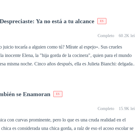
a melliza, quiera adueñarse de lo que a ella le ha costado tanto
frentarán en una guerra por lograr sus propósitos, pero en el camino
espreciaste: Ya no está a tu alcance
ES
el amor no existe talla”.
Completo
60.2K leí
 juicio tocaría a alguien como tú? Mírate al espejo». Sus crueles
la inocente Elena, la "hija gorda de la cocinera", quien para el mundo
esa misma noche. Cinco años después, ella es Julieta Bianchi: delgada 
o se cruza de nuevo con el heredero Thorne y despierta una obsesión
der no le importa que sea la esposa de su cuñado; la desea con locura 
inar que la mujer que ahora lo excita es la misma que despreció en el
ambién se Enamoran
ES
s, oculta a su hija moribunda en un hospital.
Completo
15.9K leí
a con curvas prominente, pero lo que es una cruda realidad en el
chica es considerada una chica gorda, a raíz de eso el acoso escolar se