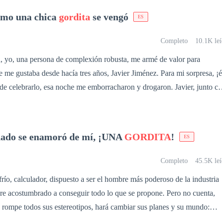
dor es Shane Lewis, el hombre más rico del mundo. Pero las mentiras,
cómo una chica
gordita
se vengó
ES
 amenazan su felicidad. ¿Podrá Marcella encontrar finalmente el amor y e
Completo
10.1K leí
n, yo, una persona de complexión robusta, me armé de valor para
e me gustaba desde hacía tres años, Javier Jiménez. Para mi sorpresa, ¡é
de celebrarlo, esa noche me emborracharon y drogaron. Javier, junto c
e mí y grabaron un video que luego subieron a internet. El título era
e, haciendo referencia a mi peso. El video se difundió rápidamente,
 La situación fue tan estresante que mi abuelo falleció por el disgusto.
ñado se enamoró de mí, ¡UNA
GORDITA
!
ES
Completo
45.5K leí
ío, calculador, dispuesto a ser el hombre más poderoso de la industria
re acostumbrado a conseguir todo lo que se propone. Pero no cuenta,
rompe todos sus estereotipos, hará cambiar sus planes y su mundo:
rdita
tenaz, decidida y exigente con ella misma, no permitirá que el