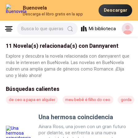
Buenovela
Descargar
Descarga el libro gratis en la app
Mi biblioteca
Busca lo que quieras
11 Novela(s) relacionada(s) con Dannyarent
Explore y descubra la novela relacionada con dannyarent que
más le interesen en BueNovela. Las novelas en BueNovela
cubren una amplia gama de géneros como Romance. ¡Elija
uno y léalo ahora!
Búsquedas calientes
de ceo a papa en alquiler
meu bebê é filho do ceo
gorda
Una hermosa coincidencia
Ainara Ross, una joven con un gran futuro
por delante, se enfrenta a una nueva