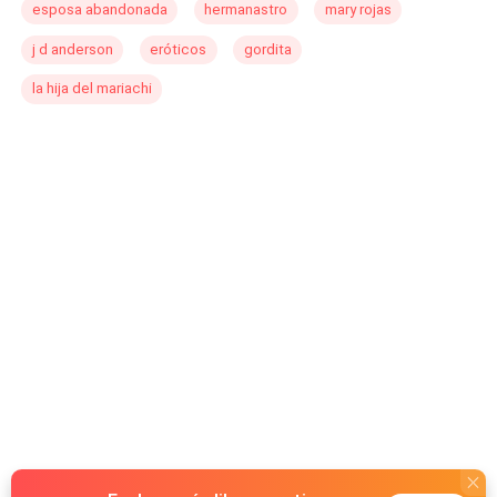
esposa abandonada
hermanastro
mary rojas
amargada; que toma una decisión extrema
para combatir la intensidad de su familia,
j d anderson
eróticos
gordita
respecto a su tormentosa vida amorosa del
pasado y sus inexistentes relaciones
la hija del mariachi
actuales: contratar un novio falso en una
agencia de actores. Cuando Destiny ve a
Belamy se da una confusión que la lleva a
hacerle una interesante propuesta. Al inicio
él la rechaza sin dudar, pero ella no se da
por vencida, lo quiere a él y por eso, recurre
a Giovanna Rusher y le hace una propuesta
que no podrá rechazar. Ese anhelado
salvavidas de la agencia depende de
Belamy y no descansará hasta que su
hermano acepte ayudarla. Debido a las
circunstancias, él lo toma como un reto del
que puede salir victorioso; solo que,
convivir con la preciosa mujer, que no es lo
que aparenta, se convierte en mucho más,
llevándolo a un camino sin retorno del que
seguro no podrá salir tan fácil.